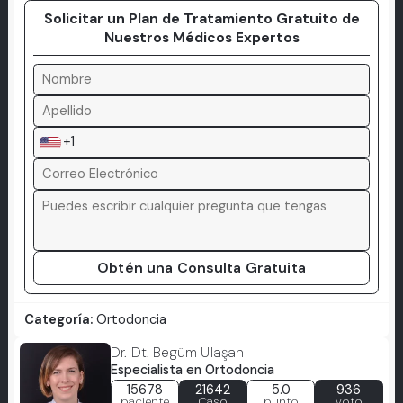
Solicitar un Plan de Tratamiento Gratuito de
Nuestros Médicos Expertos
+1
Obtén una Consulta Gratuita
Categoría:
Ortodoncia
Dr. Dt. Begüm Ulaşan
Especialista en Ortodoncia
15678
21642
5.0
936
paciente
Caso
punto
voto