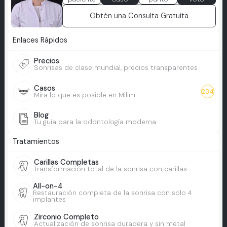
Obtén una Consulta Gratuita
Enlaces Rápidos
Precios
Sonrisas de clase mundial, precios transparentes
Casos
234
Mira lo que es posible en Milim
Blog
Tu guía para la odontología moderna
Tratamientos
Carillas Completas
Transformación total de la sonrisa con carillas
All-on-4
Restauración completa de la sonrisa con solo 4
implantes
Zirconio Completo
Actualización de sonrisa duradera y sin metal