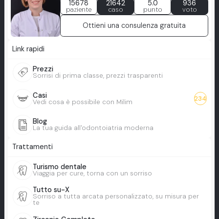
15678
21642
5.0
936
paziente
caso
punto
voto
Ottieni una consulenza gratuita
Link rapidi
Prezzi
Sorrisi di prima classe, prezzi trasparenti
Casi
234
Vedi cosa è possibile con Milim
Blog
La tua guida all'odontoiatria moderna
Trattamenti
Turismo dentale
Viaggia per cure, torna con un sorriso
Tutto su-X
Sorriso a tutta arcata personalizzato, su misura per
te