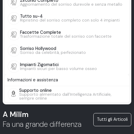
Zirconio Completo
Aggiornamento del sorriso durevole e senza metallo
Tutto su-4
Ripristino del sorriso completo con solo 4 impianti
Faccette Complete
Trasformazione totale del sorriso con faccette
Sorriso Hollywood
Sorriso da celebrità, perfezionato
Impianti Zigomatici
Impianti sicuri per basso volume osseo
Informazioni e assistenza
Supporto online
Supporto alimentato dall'Intelligenza Artificiale,
sempre online
A Milim
Tutti gli Articoli
Fa una grande differenza