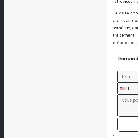
rétrécisseme
La visite co
pour voir co
symétrie, ca
traitement :
précoce est 
Demande
+1