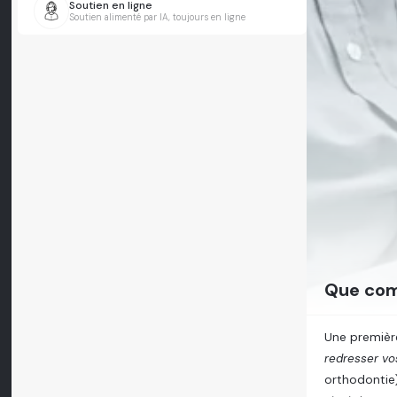
Soutien en ligne
Soutien alimenté par IA, toujours en ligne
Que com
Une premiè
redresser vo
orthodontie