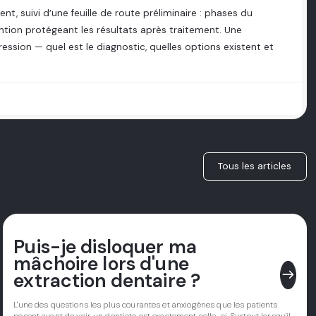
, suivi d’une feuille de route préliminaire : phases du
ntion protégeant les résultats après traitement. Une
ression — quel est le diagnostic, quelles options existent et
Tous les articles
Puis-je disloquer ma
mâchoire lors d'une
east
extraction dentaire ?
L'une des questions les plus courantes et anxiogènes que les patients
posent avant de voir un dentiste est exactement celle-ci. Surtout lorsqu'il