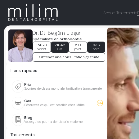
Accueil
Traitements
Dr. Dt. Begüm Ulaşan
Spécialiste en orthodontie
15678
21642
5.0
936
patient
Cas
point
vote
Obtenez une consultation gratuite
Liens rapides
Prix
Sourires de classe mondiale, tarification transparente
Cas
234
Découvrez ce qui est possible chez Milim
Blog
Votre guide pour la dentisterie moderne
Traitements