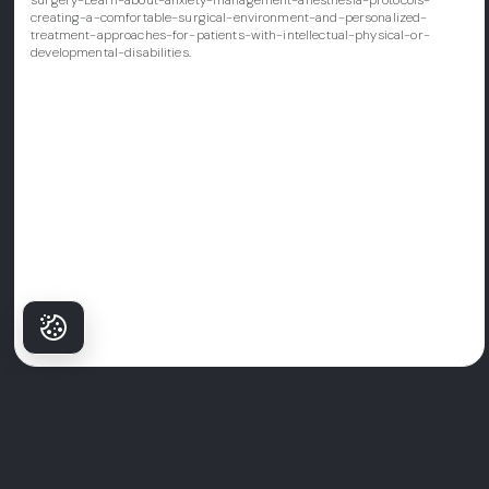
creating-a-comfortable-surgical-environment-and-personalized-
treatment-approaches-for-patients-with-intellectual-physical-or-
developmental-disabilities.
Pourquoi les
patients