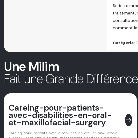
Si des exame
traitement, 
consultation
comment la 
Catégorie:
O
Une Milim
Fait une Grande Différenc
Careing-pour-patients-
avec-disabilities-en-oral-
east
et-maxillofacial-surgery
Careing-pour-patients-avec-disabilities-en-oral-et-maxillofacial-
surgery-Learn-about-anxiety-management-anesthesia-protocols-