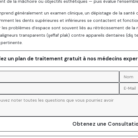
nt de la mâchoire ou objectifs esthétiques — puis évalue l’ensembl
mprend généralement un examen clinique, un dépistage de la santé de
mment les dents supérieures et inférieures se contactent et fonctionn
r les problèmes d’espace sont souvent liés au rétrécissement de l
 aligneurs transparents (şeffaf plak) contre appareils dentaires (diş 
pertinente.
z un plan de traitement gratuit à nos médecins exper
Obtenez une Consultatio