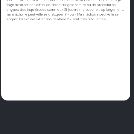
s'agit d'extractions difficiles, de chirurgie dentaire ou de procédures
longues, des inquiétudes comme : « Si j'ouvre ma bouche trop largement,
ma mâchoire peut-elle se disloquer ? » ou « Ma mâchoire peut-elle se
bloquer lors d'une extraction dentaire ? » sont très fréquentes.