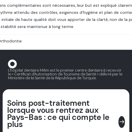
ns complémentaires sont nécessaires, leur but est expliqué clairement
rythme attendu des contrôles, exigences d’hygiène et plan de conte
 initiale de haute qualité doit vous apporter de la clarté, non de la p
stabilité sera maintenue à long terme.
rthodontie
L'hôpital dentaire Milim est le premier centre dentaire à recevoir
e
le « Certificat d'Autorisation de Tourisme de Santé » délivré par le
Ministère de la Santé de la République de Turquie.
Soins post-traitement
lorsque vous rentrez aux
Pays-Bas : ce qui compte le
east
plus