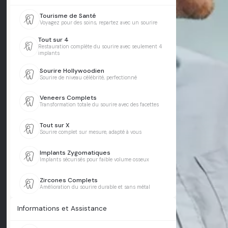
Tourisme de Santé
Voyagez pour des soins, repartez avec un sourire
Tout sur 4
Restauration complète du sourire avec seulement 4
implants
Sourire Hollywoodien
Sourire de niveau célébrité, perfectionné
Veneers Complets
Transformation totale du sourire avec des facettes
Tout sur X
Sourire complet sur mesure, adapté à vous
Implants Zygomatiques
Implants sécurisés pour faible volume osseux
Zircones Complets
Amélioration du sourire durable et sans métal
Informations et Assistance