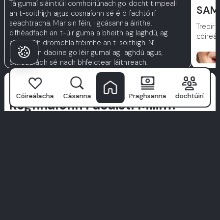
Tá gumaí sláintiúil comhoiriúnach go docht timpeall
SAM 
an t-soithigh agus cosnaíonn sé é ó fachtóirí
seachtracha. Mar sin féin, i gcásanna áirithe,
Treoir 
d'fhéadfadh an t-úir guma a bheith ag laghdú, ag
cóireá
nochtadh dromchla fréimhe an t-soithigh. Ní
tharlaíonn daoine go léir gumaí ag laghdú agus,
d'fhéadfadh sé nach bhfeictear láithreach.
Cén fáth a
Cóireálacha
Cásanna
Praghsanna
dochtúirí
Roghnaíonn Pacáistí Milim?
Ní hé
Ospidéal Fiacla Milim
ach clinic amháin—is é an áit a
dtosaíonn aoibhinn d’fhéachaint. Le foireann speisialtóirí den
scoth, teicneolaíocht chun tosaigh, agus cur chuige atá
dírithe ar na pacáistí, déanann muid cúram fiaclóra a bheith
ina thaithí ardchaighdeáin.
Tugaimid tosaíocht do shláinte, compord, agus cóireálacha a
deartha go speisialta duitse. Ná lig do chuid focal—déanaigí
iniúchadh ar scéalta fíor ó phacáistí fíor.
Tosaíonn do bheocht foirfe anseo. Bí ar an taithí milim.
Féach ar Gach Taithí