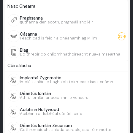
Naisc Ghearra
Praghsanna
guthanna den scoth, praghsáil shoiléir
Cásanna
234
Féach cad is féidir a dhéanamh ag Milim
Blag
Do threoir do chlíomhnathóireacht nua-aimseartha
Cóireálacha
Implantaí Zygomatic
Impláit shlán le haghaidh toirmeasc íseal cnámh
Déantús Iomlán
Athrú iomlán ar aoibhinn le veneers
Aoibhinn Hollywood
Aoibhinn ar leibhéal cáiliúil, foirfe
Déantús Iomlán Zirconium
Cothromaíocht shíoda durable, saor ó mhiotail