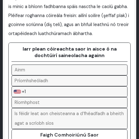
is minic a bhíonn fadhbanna spáis nasctha le caolú gabha.
Pléifear roghanna cóireála freisin: ailíní soilire (şeffaf plak) i
gcoinne scriúnna (diş teli), agus an bhfuil leathnú nó treoir
ortapéideach luathchúramach ábhartha.
Iarr plean cóireachta saor in aisce ó na
dochtúirí saineolacha againn
+1
Faigh Comhoiriúnú Saor