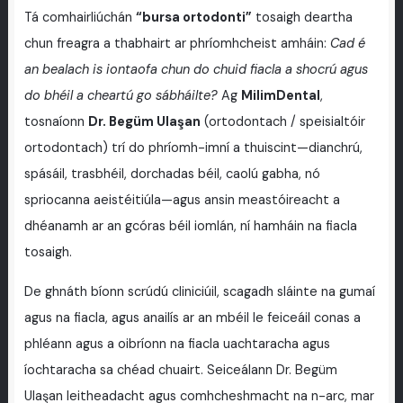
Tá comhairliúchán
“bursa ortodonti”
tosaigh deartha
chun freagra a thabhairt ar phríomhcheist amháin:
Cad é
an bealach is iontaofa chun do chuid fiacla a shocrú agus
do bhéil a cheartú go sábháilte?
Ag
MilimDental
,
tosnaíonn
Dr. Begüm Ulaşan
(ortodontach / speisialtóir
ortodontach) trí do phríomh-imní a thuiscint—dianchrú,
spásáil, trasbhéil, dorchadas béil, caolú gabha, nó
spriocanna aeistéitiúla—agus ansin meastóireacht a
dhéanamh ar an gcóras béil iomlán, ní hamháin na fiacla
tosaigh.
De ghnáth bíonn scrúdú cliniciúil, scagadh sláinte na gumaí
agus na fiacla, agus anailís ar an mbéil le feiceáil conas a
phléann agus a oibríonn na fiacla uachtaracha agus
íochtaracha sa chéad chuairt. Seiceálann Dr. Begüm
Ulaşan leitheadacht agus comhcheshmacht na n-arc, mar