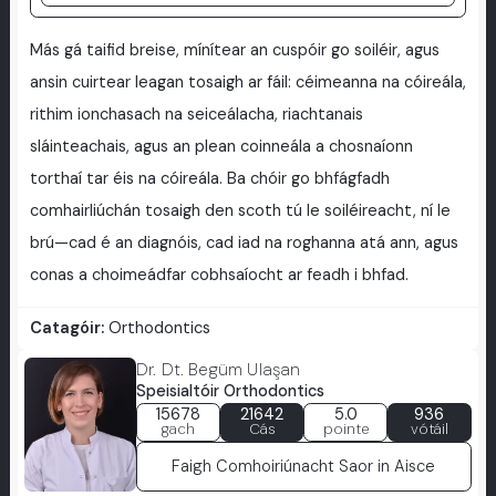
Más gá taifid breise, mínítear an cuspóir go soiléir, agus
ansin cuirtear leagan tosaigh ar fáil: céimeanna na cóireála,
rithim ionchasach na seiceálacha, riachtanais
sláinteachais, agus an plean coinneála a chosnaíonn
torthaí tar éis na cóireála. Ba chóir go bhfágfadh
comhairliúchán tosaigh den scoth tú le soiléireacht, ní le
brú—cad é an diagnóis, cad iad na roghanna atá ann, agus
conas a choimeádfar cobhsaíocht ar feadh i bhfad.
Catagóir:
Orthodontics
Dr. Dt. Begüm Ulaşan
Speisialtóir Orthodontics
15678
21642
5.0
936
gach
Cás
pointe
vótáil
Faigh Comhoiriúnacht Saor in Aisce