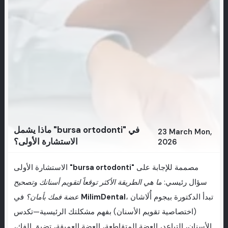
ماذا يشمل "bursa ortodonti" في
23 March Mon,
الاستشارة الأولى؟
2026
مصممة للإجابة على
"bursa ortodonti"
الاستشارة الأولى
سؤال رئيسي:
ما هي الطريقة الأكثر توقعاً لتقويم أسنانك وتصحيح
، تبدأ الدكتورة بيجوم أُلَاشان
MilimDental
في
عضة فمك بأمان؟
(اختصاصية تقويم الأسنان) بفهم مشكلتك الرئيسية—تكدس
الأسنان، التباعد، العضة المتقاطعة، العضة العميقة، تضيق الفك،