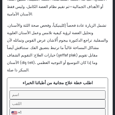
أو الأهداف الجمالية—ثم تقيم نظام العضة الكامل، وليس فقط
الأسنان الأمامية.
تشمل الزيارة عادة فحصاً إكلينيكياً، وفحص صحة اللثة والأسنان،
وتحليل العضة لرؤية كيفية تلامس وعمل الأسنان العلوية
والسفلية. تراجع الدكتورة بيجوم أُلَاشان عرض القوس وتماثله لأن
مشاكل المساحة غالباً ما ترتبط بتضيق الفك. ستناقش أيضاً
خيارات العلاج: التقويم الشفاف (şeffaf plak) مقابل تقويم
الأسنان (diş teli)، وما إذا كان التوسيع أو التوجيه العظمي
المبكر ذا صلة.
اطلب خطة علاج مجانية من أطبائنا الخبراء
+1