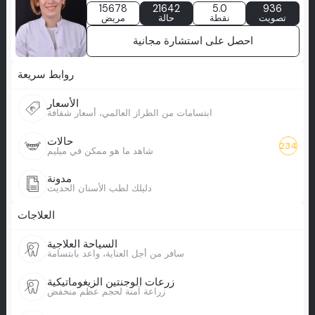
15678
21642
5.0
936
تصويت
نقطة
حالة
مريض
احصل على استشارة مجانية
روابط سريعة
الأسعار
ابتسامات من الطراز العالمي، أسعار شفافة
حالات
234
شاهد ما هو ممكن في ميليم
مدونة
دليلك لطب الأسنان الحديث
العلاجات
السياحة العلاجية
سافر من أجل العناية، واعد بابتسامة
زرعات الوجنتين الزيغوماتيكية
زراعة آمنة لحجم عظم منخفض