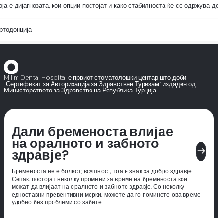
ја е дијагнозата, кои опции постојат и како стабилноста ќе се одржува д
ртодонција
Milim Dental Hospital е првиот стоматолошки центар што доби
„Сертификат за Авторизација за Здравствен Туризам“ издаден од
Министерството за Здравство на Република Турција.
Дали бременоста влијае
на оралното и забното
east
здравје?
Бременоста не е болест; всушност, тоа е знак за добро здравје.
Сепак, постојат неколку промени за време на бременоста кои
можат да влијаат на оралното и забното здравје. Со неколку
едноставни превентивни мерки, можете да го поминете ова време
удобно без проблеми со забите.