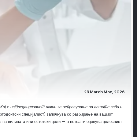
23 March Mon, 2026
:
Кој е најпредвидливиот начин за исправување на вашите заби и
ортодонтски специјалист) започнува со разбирање на вашиот
ње на вилицата или естетски цели — а потоа ги оценува целосниот