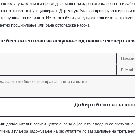
но вклучува клинички преглед, скрининг на здравјето на непцата и забите
 контактираат и функционираат. Д-р Бегум Улашан проверува ширина и си
теснување на вилицата. Исто така ќе ги дискутирате опциите за третман: c
антно проширување или рана ортопедска насока.
те бесплатен план за лекување од нашите експерт ле
Добијте бесплатна кон
бни дополнителни записи, целта е јасно објаснета, следено со претходна 
гиена и план за задржување на резултатите по завршување на третманот.