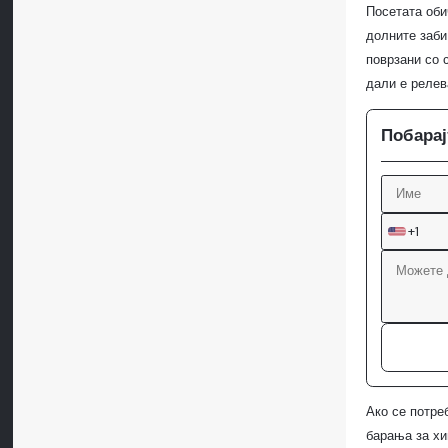
Посетата обич
долните заби
поврзани со с
дали е релев
Побарај
+1
Ако се потре
барања за хи