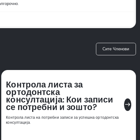
олгорочно.
Сите Членови
Контрола листа за
ортодонтска
консултација: Кои записи
east
се потребни и зошто?
Контрола листа на потребни записи за успешна ортодонтска
консултација.