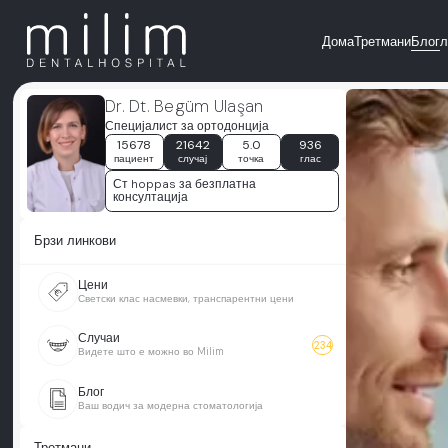
Дома
Третмани
Блог
л
Dr. Dt. Begüm Ulaşan
Специјалист за ортодонција
15678
21642
5.0
936
пациент
случај
точка
глас
Ст hoppas за безплатна
консултација
Брзи линкови
Цени
Светски клас насмевки, транспарентни цени
Случаи
234
Видете што е можно во Milim
Блог
Ваш водич за модерна стоматологија
Третмани