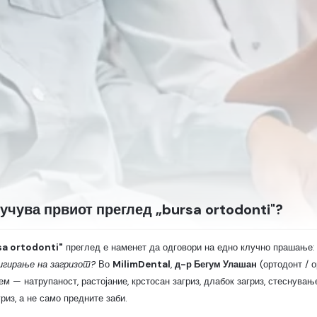
учува првиот преглед „bursa ortodonti"?
sa ortodonti"
преглед е наменет да одговори на едно клучно прашање
игирање на загризот?
Во
MilimDental
,
д-р Бегум Улашан
(ортодонт / 
ем — натрупаност, растојание, крстосан загриз, длабок загриз, стеснува
риз, а не само предните заби.