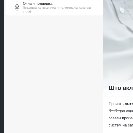
Онлајн поддршка
Поддршка со вештачка интелигенција, секогаш
онлајн
Што вкл
Првиот
„bur
безбедно кор
главен пробл
систем на заг