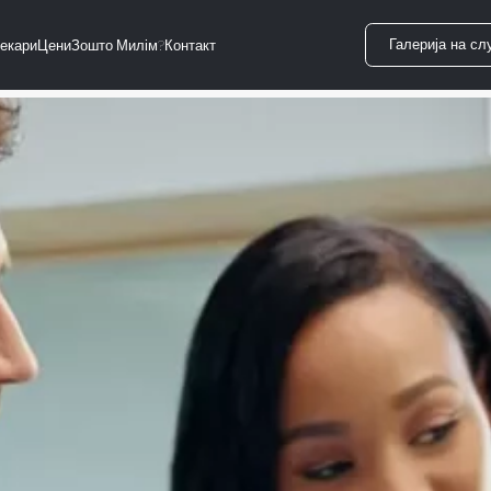
Галерија на сл
екари
Цени
Зошто Милім?
Контакт