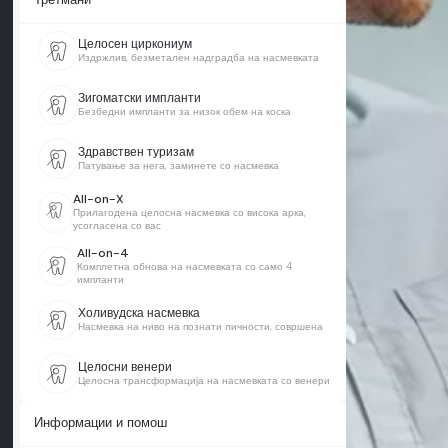
Целосен циркониум
Издржлив, безметален надградба на насмевката
Зигоматски импланти
Безбедни импланти за низок обем на коска
Здравствен туризам
Патување за нега, заминете со насмевка
All-on-X
Прилагодена целосна насмевка со висока арка,
усогласена со вас
All-on-4
Комплетна обнова на насмевката со само 4
импланти
Холивудска насмевка
Насмевка на ниво на познати личности, совршена
Целосни венери
Целосна трансформација на насмевката со венери
Информации и помош