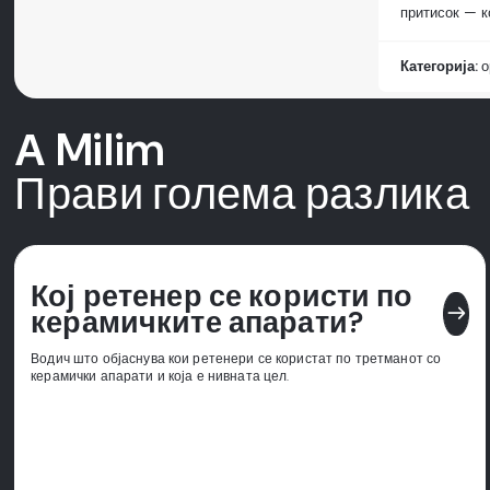
притисок — ко
Категорија:
о
А Milim
Прави голема разлика
Кој ретенер се користи по
east
керамичките апарати?
Водич што објаснува кои ретенери се користат по третманот со
керамички апарати и која е нивната цел.