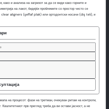
, како и анализа на загризот за да се види како горните и
метрија на лакот, бидејќи проблемите со простор често се
lear aligners (şeffaf plak) или ортодонтски носачи (diş teli), и
кари
султација
мапа на процесот: фази на третман, очекуван ритам на контроли,
 Квалитетниот прв преглед треба да ви остави јасност, а не