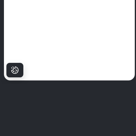
Зошто
пациентите
Избираат Milim?