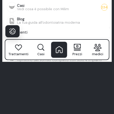
Casi
234
Vedi cosa è possibile con Milim
Blog
La tua guida all'odontoiatria moderna
Trattamenti
Sorriso Hollywood
Sorriso da celebrità, perfezionato
Trattamenti
Casi
Prezzi
medici
Tutto su-4
Ripristino del sorriso completo con solo 4 impianti
Turismo dentale
Viaggia per cure, torna con un sorriso
Faccette Complete
Trasformazione totale del sorriso con faccette
Tutto su-X
Sorriso a tutta arcata personalizzato, su misura per
te
Zirconio Completo