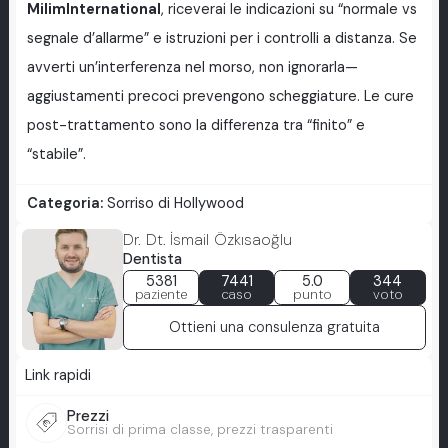
MilimInternational
, riceverai le indicazioni su “normale vs
segnale d’allarme” e istruzioni per i controlli a distanza. Se
avverti un’interferenza nel morso, non ignorarla—
aggiustamenti precoci prevengono scheggiature. Le cure
post-trattamento sono la differenza tra “finito” e
“stabile”.
Categoria:
Sorriso di Hollywood
Dr. Dt. İsmail Özkısaoğlu
Dentista
5381
7441
5.0
344
paziente
caso
punto
voto
Ottieni una consulenza gratuita
Link rapidi
Prezzi
Sorrisi di prima classe, prezzi trasparenti