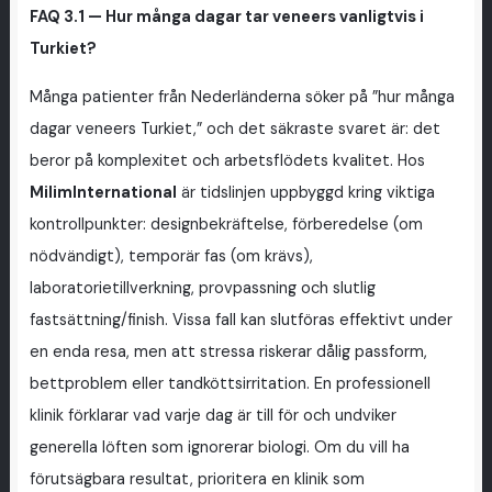
FAQ 3.1 — Hur många dagar tar veneers vanligtvis i
Turkiet?
Många patienter från Nederländerna söker på ”hur många
dagar veneers Turkiet,” och det säkraste svaret är: det
beror på komplexitet och arbetsflödets kvalitet. Hos
MilimInternational
är tidslinjen uppbyggd kring viktiga
kontrollpunkter: designbekräftelse, förberedelse (om
nödvändigt), temporär fas (om krävs),
laboratorietillverkning, provpassning och slutlig
fastsättning/finish. Vissa fall kan slutföras effektivt under
en enda resa, men att stressa riskerar dålig passform,
bettproblem eller tandköttsirritation. En professionell
klinik förklarar vad varje dag är till för och undviker
generella löften som ignorerar biologi. Om du vill ha
förutsägbara resultat, prioritera en klinik som