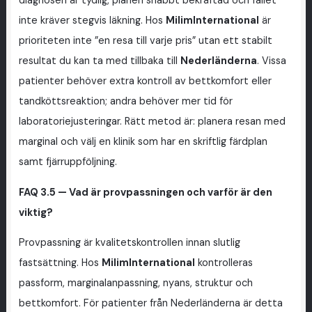
diagnosen är tydlig, planen snabbt bekräftad och fallet
inte kräver stegvis läkning. Hos
MilimInternational
är
prioriteten inte ”en resa till varje pris” utan ett stabilt
resultat du kan ta med tillbaka till
Nederländerna
. Vissa
patienter behöver extra kontroll av bettkomfort eller
tandköttsreaktion; andra behöver mer tid för
laboratoriejusteringar. Rätt metod är: planera resan med
marginal och välj en klinik som har en skriftlig färdplan
samt fjärruppföljning.
FAQ 3.5 — Vad är provpassningen och varför är den
viktig?
Provpassning är kvalitetskontrollen innan slutlig
fastsättning. Hos
MilimInternational
kontrolleras
passform, marginalanpassning, nyans, struktur och
bettkomfort. För patienter från Nederländerna är detta