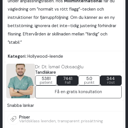
under anpassningsfasen. Hos
MilimInternational
får du
vägledning om ”normalt vs rött flagg”-tecken och
instruktioner för fjärruppföljning. Om du känner av en ny
bettstörning, ignorera det inte–tidig justering förhindrar
flisning. Eftervården är skillnaden mellan ”färdig” och
”stabil.”
Kategori:
Hollywood-leende
Dr. Dt. İsmail Özkısaoğlu
Tandläkare
5381
7441
5.0
344
patient
Fall
punkt
röst
Få en gratis konsultation
Snabba länkar
Priser
Världsklass leenden, transparent prissättning