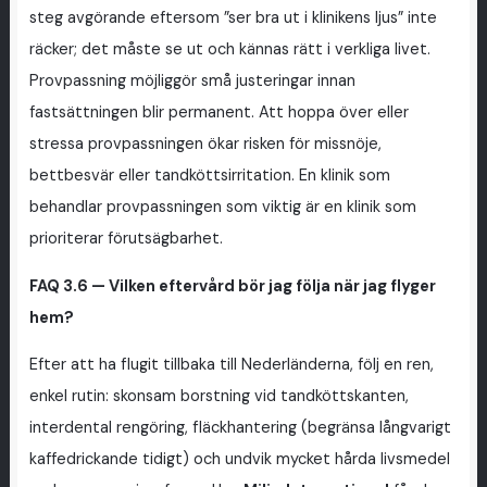
steg avgörande eftersom ”ser bra ut i klinikens ljus” inte
räcker; det måste se ut och kännas rätt i verkliga livet.
Provpassning möjliggör små justeringar innan
fastsättningen blir permanent. Att hoppa över eller
stressa provpassningen ökar risken för missnöje,
bettbesvär eller tandköttsirritation. En klinik som
behandlar provpassningen som viktig är en klinik som
prioriterar förutsägbarhet.
FAQ 3.6 — Vilken eftervård bör jag följa när jag flyger
hem?
Efter att ha flugit tillbaka till Nederländerna, följ en ren,
enkel rutin: skonsam borstning vid tandköttskanten,
interdental rengöring, fläckhantering (begränsa långvarigt
kaffedrickande tidigt) och undvik mycket hårda livsmedel