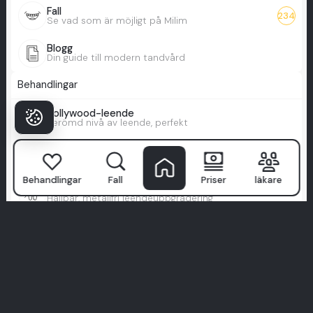
Fall
234
Se vad som är möjligt på Milim
Blogg
Din guide till modern tandvård
Behandlingar
Hollywood-leende
Berömd nivå av leende, perfekt
All-on-4
Full smile restoration with only 4 implants
Behandlingar
Fall
Priser
läkare
Full zirkonium
Hållbar, metallfri leendeuppgradering
Zygomatiska implantat
Säkra implantat för låg benvolym
Hälsoturism
Res för vård, åk hem med ett leende
Fulla fasader
Total leendeomvandling med fasader