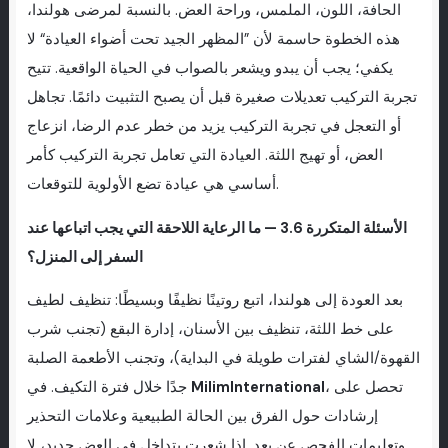
الحافة، اللون، الملمس، وراحة العض. بالنسبة لمرضى هولندا،
هذه الخطوة حاسمة لأن ”المظهر الجيد تحت أضواء العيادة“ لا
يكفي؛ يجب أن يبدو ويشعر بالصواب في الحياة الواقعية. تتيح
تجربة التركيب تعديلات صغيرة قبل أن يصبح التثبيت دائمًا. تجاهل
أو التعجل في تجربة التركيب يزيد من خطر عدم الرضا، انزعاج
العض، أو تهيج اللثة. العيادة التي تعامل تجربة التركيب كأمر
أساسي هي عيادة تضع الأولوية للتوقعات.
الأسئلة المتكررة 3.6 — ما الرعاية اللاحقة التي يجب اتباعها عند
السفر إلى المنزل؟
بعد العودة إلى هولندا، اتبع روتينًا نظيفًا وبسيطًا: تنظيف لطيف
على خط اللثة، تنظيف بين الأسنان، إدارة البقع (تجنب شرب
القهوة/الشاي لفترات طويلة في البداية)، وتجنب الأطعمة الصلبة
، تحصل على
MilimInternational
جدًا خلال فترة التكيف. في
إرشادات حول الفرق بين الحالة الطبيعية وعلامات التحذير
وتعليمات الفحص عن بعد. إذا شعرت بتداخل في العض جديد، لا