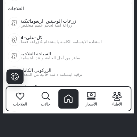
العلاجات
زرعات الوجنتين الزيغوماتيكية
زراعة آمنة لحجم عظم منخفض
كل-على-4
استعادة الابتسامة الكاملة باستخدام 4 زراعة فقط
السياحة العلاجية
سافر من أجل العناية، واعد بابتسامة
الزركوني الكامل
ترقية ابتسامة دائمة خالية من المعدن
كل-على-x
ابتسامة شاملة مصممة خصيصًا لك
ابتسامة هوليوود
الأطباء
الأسعار
حالات
العلاجات
ابتسامة بمستوى المشاهير، مثالية
فينيرات كاملة
تجديد كامل للابتسامة مع القشور
معلومات ومساعدة