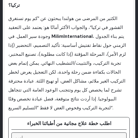
تركيا؟
الكثير من المرضى من هولندا يبحثون عن ”كم يوم تستغرق
القشور في تركيا“، والجواب الأكثر أمانًا هو: يعتمد على التعقيد
، يتم بناء الجدول
MilimInternational
وجودة سير العمل. في
الزمني حول نقاط تفتيش أساسية: تأكيد التصميم، التحضير (إذا
لزم الأمر)، المرحلة المؤقتة (إذا كانت مطلوبة)، تصنيع المختبر،
تجربة التركيب، والتثبيت/التشطيب النهائي. يمكن إتمام بعض
الحالات بكفاءة ضمن رحلة واحدة، لكن التعجیل یعرض لخطر
التركیب الغیر ملائم، مشاكل العض، أو تهيج اللثة. عيادة محترفة
تشرح لما یخصص کل یوم وتتجنب الوعود العامة التي تتجاهل
البيولوجیا. إذا أردت نتائج متوقعة، فضل عیادة تخصص وقتًا
لتجربة التركیب وفحوص العض لا فقط ”التسليم السريع“.
اطلب خطة علاج مجانية من أطبائنا الخبراء