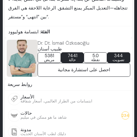
تتجاهله—التعديل المبكر يمنع التشقق. الرعاية اللاحقة هي الفرق
بين ”انتهى“ و”مستقر“.
الفئة:
ابتسامة هوليوود
Dr. Dt. İsmail Özkısaoğlu
طبيب أسنان
5381
7441
5.0
344
تصويت
نقطة
حالة
مريض
احصل على استشارة مجانية
روابط سريعة
الأسعار
ابتسامات من الطراز العالمي، أسعار شفافة
حالات
234
شاهد ما هو ممكن في ميليم
مدونة
دليلك لطب الأسنان الحديث