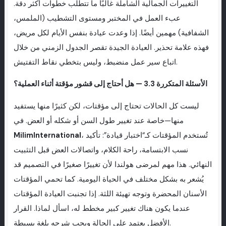
التغييرات الجمالية الشاملة غالبًا ما تتطلب خطوات أكثر دقة.
عبء العمل في المختبر ومستوى التشطيب (الملمس،
الشفافية) مهمين أيضًا. إذا وعدت عيادة بنفس الأيام لكل مريض،
فهذه علامة تحذير. العيادة الجيدة تقصر الجدول الزمني من خلال
اتباع سير عمل منضبط، وليس بتخطي نقاط التفتيش.
الأسئلة المتكررة 3.3 — هل أحتاج إلى قشور مؤقتة أثناء العملية؟
ليست كل الحالات تحتاج إلى مؤقتات، لكن كثيرًا منها يستفيد
منها—خاصة عند تغيير طول السن أو شكله أو العض. في
، تُستخدم المؤقتات كـ“اختبار قيادة”: تأكيد
MilimInternational
نسب الابتسامة، راحة الكلام، واتصالات العض قبل التثبيت
النهائي. هذا مهم لمرضى هولندا لأن تغييرًا صغيرًا في التصميم قد
يُشعر به بشكل مختلف في الحياة اليومية. كما تحمي المؤقتات
الأسنان المحضرة وتوجه تهيئة اللثة. إذا تجنبت العيادة المؤقتات
عندما يكون هناك تغيير كبير مخطط له، اسأل لماذا. القرار
الأفضل يعتمد على الحالة ويجب شرحه بلغة بسيطة.