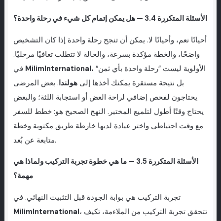
الأسئلة المتكررة 3.4 — هل يمكن إتمام كل شيء في رحلة واحدة؟
أحيانًا نعم، وأحيانًا لا. يمكن أن تنجح رحلة واحدة إذا كان التشخيص
واضحًا، والخطة مؤكدة بسرعة، والحالة لا تتطلب تعافيًا مرحليًا.
، الأولوية ليست ”رحلة واحدة بأي ثمن“
MilimInternational
في
بل نتيجة مستقرة يمكنك أخذها إلى
هولندا
. بعض المرضى
يحتاجون لفحص إضافي لراحة العض أو استجابة اللثة؛ والبعض
يحتاج وقتًا أطول لتلميع المختبر. النهج الصحيح هو: خطط للسفر
مع وقت احتياطي واختر عيادة لديها خارطة طريق مكتوبة وخطة
متابعة عن بُعد.
الأسئلة المتكررة 3.5 — ما هي خطوة تجربة التركيب ولماذا هي
مهمة؟
تجربة التركيب هي بوابة الجودة قبل التثبيت النهائي. في
، تتحقق تجربة التركيب من الملاءمة، تكيف
MilimInternational