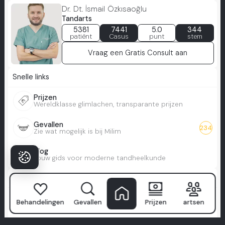
Dr. Dt. İsmail Özkısaoğlu
Tandarts
5381
7441
5.0
344
patiënt
Casus
punt
stem
Vraag een Gratis Consult aan
Snelle links
Prijzen
Wereldklasse glimlachen, transparante prijzen
Gevallen
234
Zie wat mogelijk is bij Milim
Blog
Jouw gids voor moderne tandheelkunde
Behandelingen
Hollywood Glimlach
Behandelingen
Gevallen
Prijzen
artsen
Sterrenniveau glimlach, perfect gemaakt