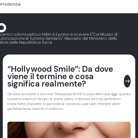
rtodonzia
l centro odontoiatrico Milim è il primo a ricevere il "Certificato di
utorizzazione al Turismo Sanitario" rilasciato dal Ministero della
alute della Repubblica Turca.
“Hollywood Smile”: Da dove
viene il termine e cosa
east
significa realmente?
Da dove proviene il termine "Hollywood Smile" e cosa definisce oggi questo
concetto estetico? Scopri la storia dietro il famoso sorriso perfetto e i
trattamenti (faccette in porcellana, zirconia) usati per ottenere denti
perfettamente bianchi e uniformi.