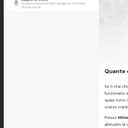
Supporto alimentato dall'Intelligenza Artificiale,
sempre online
Quante o
Se ti stai c
funzionano s
quasi tutto 
scarso track
Presso
Mili
abitudini di