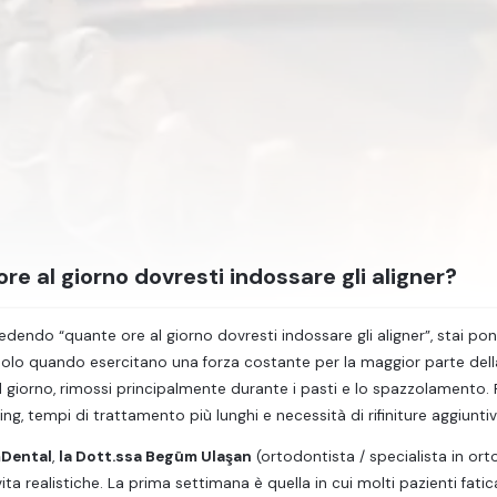
re al giorno dovresti indossare gli aligner?
hiedendo “quante ore al giorno dovresti indossare gli aligner”, stai p
olo quando esercitano una forza costante per la maggior parte della 
il giorno, rimossi principalmente durante i pasti e lo spazzolamento. Pi
ing, tempi di trattamento più lunghi e necessità di rifiniture aggiuntiv
mDental
,
la Dott.ssa Begüm Ulaşan
(ortodontista / specialista in ort
 vita realistiche. La prima settimana è quella in cui molti pazienti fa