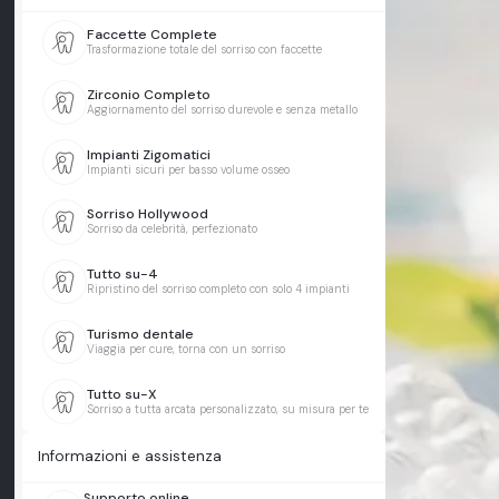
Faccette Complete
Trasformazione totale del sorriso con faccette
Zirconio Completo
Aggiornamento del sorriso durevole e senza metallo
Impianti Zigomatici
Impianti sicuri per basso volume osseo
Sorriso Hollywood
Sorriso da celebrità, perfezionato
Tutto su-4
Ripristino del sorriso completo con solo 4 impianti
Turismo dentale
Viaggia per cure, torna con un sorriso
Tutto su-X
Sorriso a tutta arcata personalizzato, su misura per te
Informazioni e assistenza
Supporto online