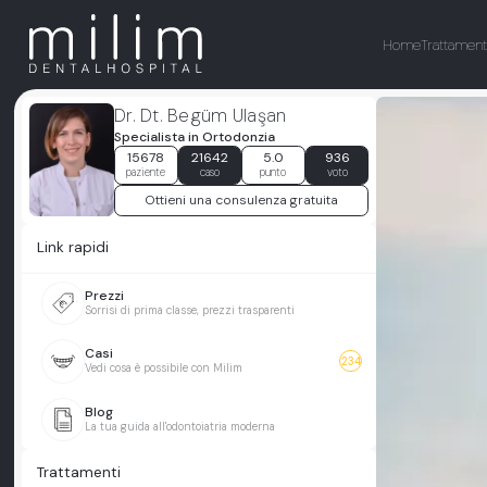
Home
Trattament
Dr. Dt. Begüm Ulaşan
Specialista in Ortodonzia
15678
21642
5.0
936
paziente
caso
punto
voto
Ottieni una consulenza gratuita
Link rapidi
Prezzi
Sorrisi di prima classe, prezzi trasparenti
Casi
234
Vedi cosa è possibile con Milim
Blog
La tua guida all'odontoiatria moderna
Trattamenti