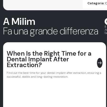
Categoria:
O
A Milim
I
Fa una grande differenza
A
S
When Is the Right Time for a
Dental Implant After
east
Extraction?
Find out the best time for your dental implant after extraction, ensuring a
successful, stable, and long-lasting restoration.