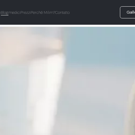
Gall
i
Blog
medici
Prezzi
Perché Milim?
Contatto