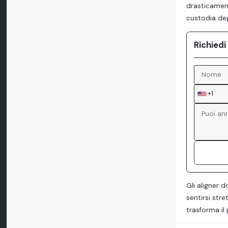
drasticament
custodia deg
Richiedi
+1
Gli aligner 
sentirsi str
trasforma il