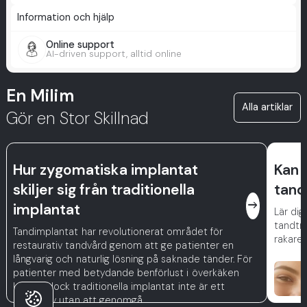
Information och hjälp
Online support
AI-driven support, alltid online
En Milim
Alla artiklar
Gör en Stor Skillnad
Hur zygomatiska implantat
Kan 
skiljer sig från traditionella
tand
east
implantat
Lär dig
tandträ
Tandimplantat har revolutionerat området för
rakare 
restaurativ tandvård genom att ge patienter en
långvarig och naturlig lösning på saknade tänder. För
patienter med betydande benförlust i överkäken
kanske dock traditionella implantat inte är ett
alternativ utan att genomgå