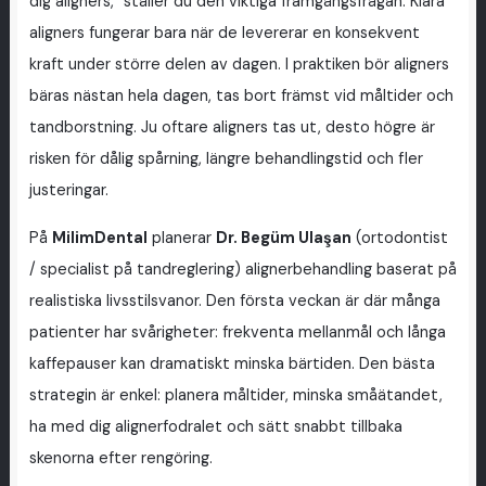
dig aligners,” ställer du den viktiga framgångsfrågan. Klara
aligners fungerar bara när de levererar en konsekvent
kraft under större delen av dagen. I praktiken bör aligners
bäras nästan hela dagen, tas bort främst vid måltider och
tandborstning. Ju oftare aligners tas ut, desto högre är
risken för dålig spårning, längre behandlingstid och fler
justeringar.
På
MilimDental
planerar
Dr. Begüm Ulaşan
(ortodontist
/ specialist på tandreglering) alignerbehandling baserat på
realistiska livsstilsvanor. Den första veckan är där många
patienter har svårigheter: frekventa mellanmål och långa
kaffepauser kan dramatiskt minska bärtiden. Den bästa
strategin är enkel: planera måltider, minska småätandet,
ha med dig alignerfodralet och sätt snabbt tillbaka
skenorna efter rengöring.