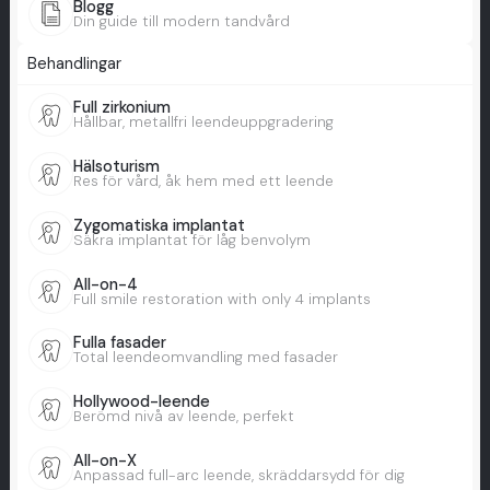
Blogg
Din guide till modern tandvård
Behandlingar
Full zirkonium
Hållbar, metallfri leendeuppgradering
Hälsoturism
Res för vård, åk hem med ett leende
Zygomatiska implantat
Säkra implantat för låg benvolym
All-on-4
Full smile restoration with only 4 implants
Fulla fasader
Total leendeomvandling med fasader
Hollywood-leende
Berömd nivå av leende, perfekt
All-on-X
Anpassad full-arc leende, skräddarsydd för dig