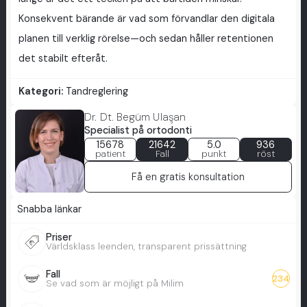
Konsekvent bärande är vad som förvandlar den digitala
planen till verklig rörelse—och sedan håller retentionen
det stabilt efteråt.
Kategori:
Tandreglering
Dr. Dt. Begüm Ulaşan
Specialist på ortodonti
15678
21642
5.0
936
patient
Fall
punkt
röst
Få en gratis konsultation
Snabba länkar
Priser
Världsklass leenden, transparent prissättning
Fall
234
Se vad som är möjligt på Milim