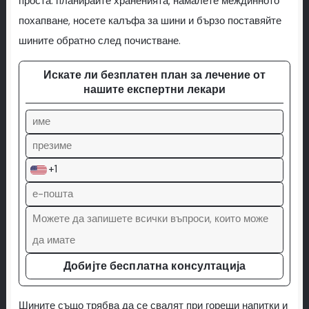
проста: планирайте храненията, намалете междинното
похапване, носете калъфа за шини и бързо поставяйте
шините обратно след почистване.
Искате ли безплатен план за лечение от
нашите експертни лекари
+1
Добијте бесплатна консултација
Шините също трябва да се свалят при горещи напитки и