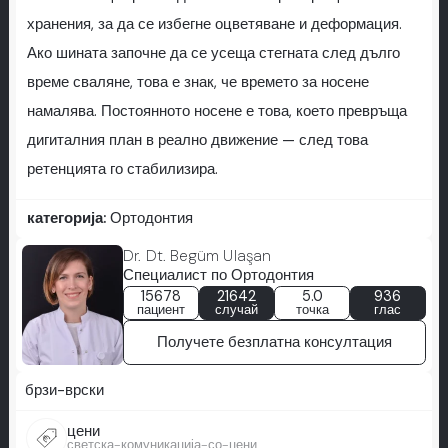
хранения, за да се избегне оцветяване и деформация.
Ако шината започне да се усеща стегната след дълго
време сваляне, това е знак, че времето за носене
намалява. Постоянното носене е това, което превръща
дигиталния план в реално движение — след това
ретенцията го стабилизира.
категорија:
Ортодонтия
Dr. Dt. Begüm Ulaşan
Специалист по Ортодонтия
15678
21642
5.0
936
пациент
случай
точка
глас
Получете безплатна консултация
брзи-врски
цени
светска-комуникација-со-цени