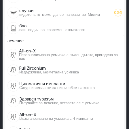
случаи
234
видете-што-може-да-се-направи-во-Милим
блог
ваш-водич-во-современ-стоматолог
лечение
All-on-X
Персонализирана усмивка с пълен дъгата, пригодена за
вас
Full Zirconium
Издържлива, безметална усмивка
Цигоматични импланти
Сигурни импланти за нисък обем на костта
Здравен туризъм
Пътувайте за лечение, оставете се с усмивка
All-on-4
Възстановяване на усмивка с 4 импланта