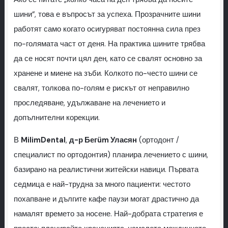
шини“, това е въпросът за успеха. Прозрачните шини
работят само когато осигуряват постоянна сила през
по-голямата част от деня. На практика шините трябва
да се носят почти цял ден, като се свалят основно за
хранене и миене на зъби. Колкото по-често шини се
свалят, толкова по-голям е рискът от неправилно
проследяване, удължаване на лечението и
допълнителни корекции.
В
MilimDental
,
д-р Бегüm Уласян
(ортодонт /
специалист по ортодонтия) планира лечението с шини,
базирано на реалистични житейски навици. Първата
седмица е най-трудна за много пациенти: честото
похапване и дългите кафе паузи могат драстично да
намалят времето за носене. Най-добрата стратегия е