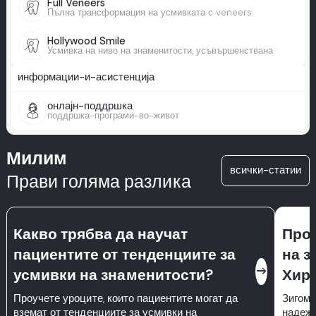
Full Veneers
Пълна трансформация на усмивката с veneers
Hollywood Smile
Усмивка на ниво на знаменитости, усъвършенствана
информации-и-асистенција
онлајн-поддршка
поддршка-програми-во-живот
Милим
всички-статии
Прави голяма разлика
Какво трябва да научат
Про
пациентите от тенденциите за
на з
east
усмивки на знаменитости?
Хиру
Проучете уроците, които пациентите могат да
Зигома
вземат от тенденциите за усмивки на
надежд