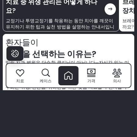
치료 중 위생 관리는 어떻게 하나
브레
east
요?
장치
교정기나 투명교정기를 착용하는 동안 치아를 깨끗이
브레이
유지하기 위한 팁과 실천 방법을 설명하는 안내서입니
까요? 
다.
지장치
위해 
환자들이
밀림을 선택하는 이유는?
밀림 치과 병원
은 단순한 클리닉이 아닙니다—자신감 있는 미
소가 시작되는 곳입니다. 세계 최고의 전문가팀과 첨단 기술,
환자 우선 접근 방식을 통해 우리는 치과 치료를 프리미엄 경
치료
케이스
가격
의사
험으로 바꿉니다.
우리는 위생, 편안함, 귀하만을 위한 맞춤 치료를 우선시합니
다. 우리의 말을 그대로 믿지 마세요—실제 환자들의 실제 이야
기를 탐험해 보세요.
당신의 완벽한 미소는 여기서 시작됩니다. 밀림 경험에 참여하
세요.
모든 경험 보기