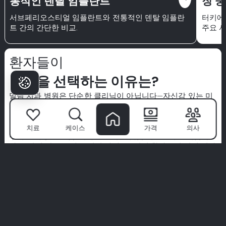
통적인 덴탈 임플란트
장 
서브페리오스티얼 임플란트와 전통적인 덴탈 임플란
터키에
트 간의 간단한 비교.
주요 사
환자들이
밀림을 선택하는 이유는?
밀림 치과 병원
은 단순한 클리닉이 아닙니다—자신감 있는 미
소가 시작되는 곳입니다. 세계 최고의 전문가팀과 첨단 기술,
환자 우선 접근 방식을 통해 우리는 치과 치료를 프리미엄 경
험으로 바꿉니다.
치료
케이스
가격
의사
우리는 위생, 편안함, 귀하만을 위한 맞춤 치료를 우선시합니
다. 우리의 말을 그대로 믿지 마세요—실제 환자들의 실제 이야
기를 탐험해 보세요.
당신의 완벽한 미소는 여기서 시작됩니다. 밀림 경험에 참여하
세요.
모든 경험 보기