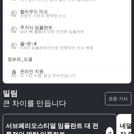
할리우드 미소
유명인 수준의 완벽한 미소
주거식 임플란트
낮은 뼈 볼륨에 대한 안전한 임플란트
올-온-4
4개의 임플란트만으로 전체적인 미소 복원
정보와_도움
온라인 지원
AI 기반 지원, 항상 온라인입니다
밀림
모든 기사
큰 차이를 만듭니다
서브페리오스티얼 임플란트 대 전
네덜란
east