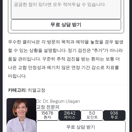
무료 상담 받기
우수한 클리닉은 각 방문의 목적과 예약을 놓쳤을 경우 발생
할 수 있는 상황을 설명합니다. 정기 검진은 “추가”가 아니라
품질 관리입니다. 꾸준히 추적 검진을 받는 환자는 보통 더
나은 교합 안정성과 예기치 않은 연장 기간 감소로 치료를
마칩니다.
카테고리:
치열교정
Dr. Dt. Begüm Ulaşan
교정 전문의
15678
21642
5.0
936
환자
케이스
포인트
투표
무료 상담 받기