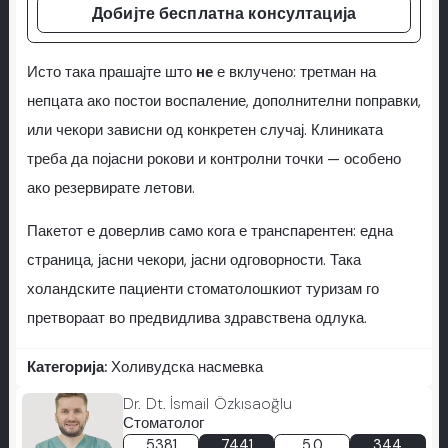
Добијте бесплатна консултација
Исто така прашајте што
не
е вклучено: третман на
непцата ако постои воспаление, дополнителни поправки,
или чекори зависни од конкретен случај. Клиниката
треба да појасни рокови и контролни точки — особено
ако резервирате летови.
Пакетот е доверлив само кога е транспарентен: една
страница, јасни чекори, јасни одговорности. Така
холандските пациенти стоматолошкиот туризам го
претвораат во предвидлива здравствена одлука.
Категорија:
Холивудска насмевка
Dr. Dt. İsmail Özkısaoğlu
Стоматолог
5381
7441
5.0
344