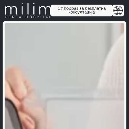
Ст hoppas за безплатна
консултација