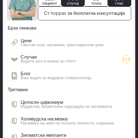
пациент
случај
точка
глас
Ст hoppas за безплатна консултација
Брзи линкови
Цени
Светски клас насмевки, транспарентни цени
Случаи
234
Видете што е можно во Milim
Блог
Ваш водич за модерна стоматологија
Третмани
Целосен циркониум
Издржлив, безметален надградба на насмевката
Холивудска насмевка
Насмевка на ниво на познати личности, совршена
Зигоматски импланти