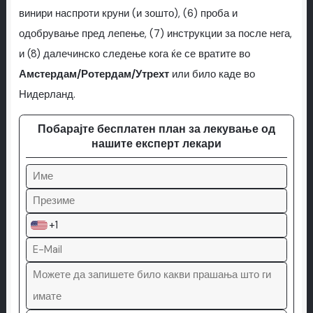
винири наспроти круни (и зошто), (6) проба и
одобрување пред лепење, (7) инструкции за после нега,
и (8) далечинско следење кога ќе се вратите во
Амстердам/Ротердам/Утрехт
или било каде во
Нидерланд.
Побарајте бесплатен план за лекување од
нашите експерт лекари
+1