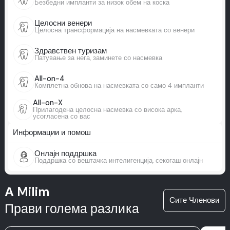
Безбедни импланти за низок обем на коска
Целосни венери
Целосна трансформација на насмевката со венери
Здравствен туризам
Патување за нега, заминете со насмевка
All-on-4
Комплетна обнова на насмевката со само 4 импланти
All-on-X
Прилагодена целосна насмевка со висока арка,
усогласена со вас
Информации и помош
Онлајн поддршка
Поддршка со вештачка интелигенција, секогаш онлајн
А Milim
Сите Членови
Прави голема разлика