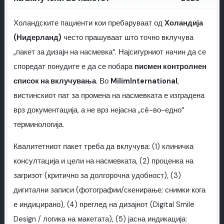
Холандските пациенти кои пребаруваат од
Холандија
(Нидерланд)
често прашуваат што точно вклучува
„пакет за дизајн на насмевка“. Најсигурниот начин да се
споредат понудите е да се побара
писмен контролнен
список на вклучувања
. Во
MilimInternational
,
вистинскиот пат за промена на насмевката е изградена
врз документација, а не врз нејасна „сè-во-едно“
терминологија.
Квалитетниот пакет треба да вклучува: (1) клиничка
консултација и цели на насмевката, (2) проценка на
загризот (критично за долгорочна удобност), (3)
дигитални записи (фотографии/скенирање; снимки кога
е индицирано), (4) преглед на дизајнот (Digital Smile
Design / логика на макетата), (5) јасна индикација: