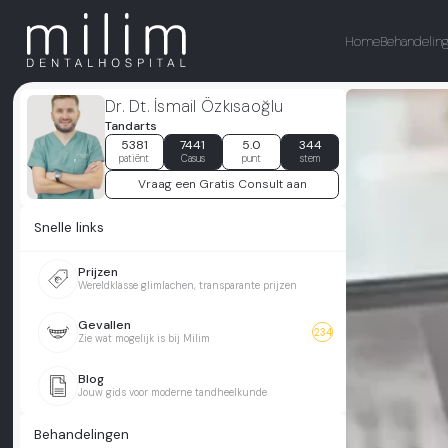
Home
Behandelin
Dr. Dt. İsmail Özkısaoğlu
Tandarts
5381
7441
5.0
344
patiënt
Casus
punt
stem
Vraag een Gratis Consult aan
Snelle links
Prijzen
Wereldklasse glimlachen, transparante prijzen
Gevallen
234
Zie wat mogelijk is bij Milim
Blog
Jouw gids voor moderne tandheelkunde
Behandelingen