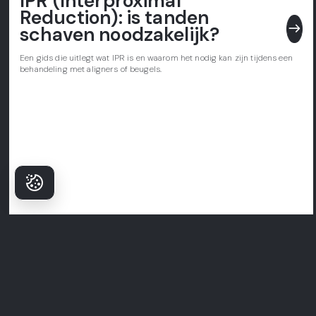
IPR (Interproximal
Reduction): is tanden
east
schaven noodzakelijk?
Een gids die uitlegt wat IPR is en waarom het nodig kan zijn tijdens een
behandeling met aligners of beugels.
Waarom Patiënten