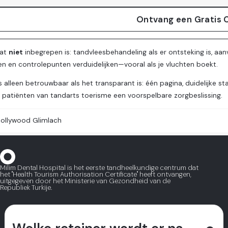
Ontvang een Gratis 
wat
niet
inbegrepen is: tandvleesbehandeling als er ontsteking is, aanv
nen en controlepunten verduidelijken—vooral als je vluchten boekt.
s alleen betrouwbaar als het transparant is: één pagina, duidelijke 
 patiënten van tandarts toerisme een voorspelbare zorgbeslissing.
ollywood Glimlach
Milim Dental Hospital is het eerste tandheelkundige centrum dat
het "Health Tourism Authorisation Certificate" heeft ontvangen,
uitgegeven door het Ministerie van Gezondheid van de
Republiek Turkije.