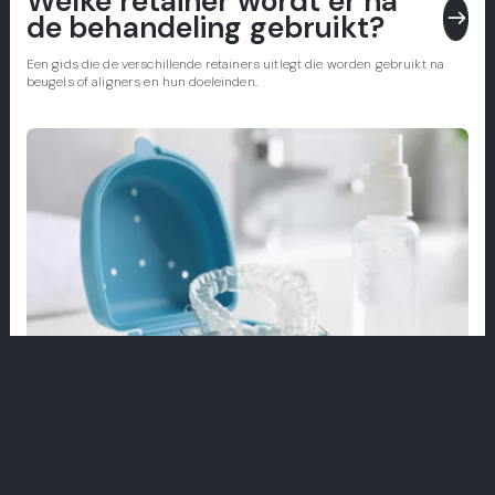
Welke retainer wordt er na
east
de behandeling gebruikt?
Een gids die de verschillende retainers uitlegt die worden gebruikt na
beugels of aligners en hun doeleinden.