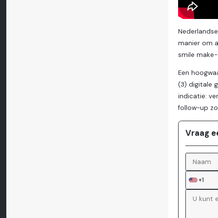
Nederlandse
manier om aa
smile make-
Een hoogwaar
(3) digitale
indicatie: v
follow-up zo
Vraag e
+1