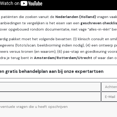
 patiënten die zoeken vanuit de
Nederlanden (Holland)
vragen vaak 
nbiedingen te vergelijken is het eisen van een
geschreven checklis
over opgebouwd rondom documentatie, niet vage ”alles-in-één” be
dig pakket moet het volgende bevatten: (1) klinisch consult en smile 
 gegevens (foto’s/scan; beeldvorming indien nodig), (4) een ontwerp pr
eneers versus kronen (en waarom), (6) pas-stap en goedkeuring voora
dra je terug bent in
Amsterdam/Rotterdam/Utrecht
of waar dan o
en gratis behandelplan aan bij onze expertartsen