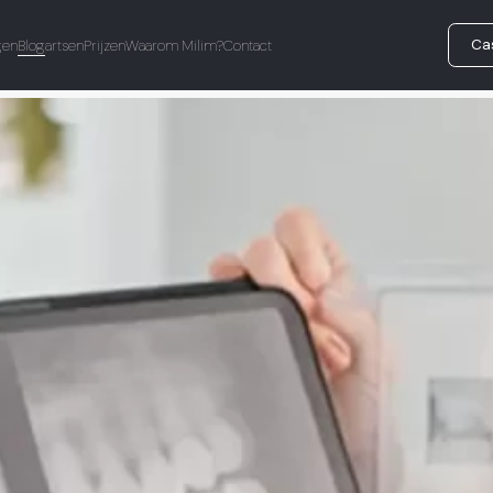
Ca
gen
Blog
artsen
Prijzen
Waarom Milim?
Contact