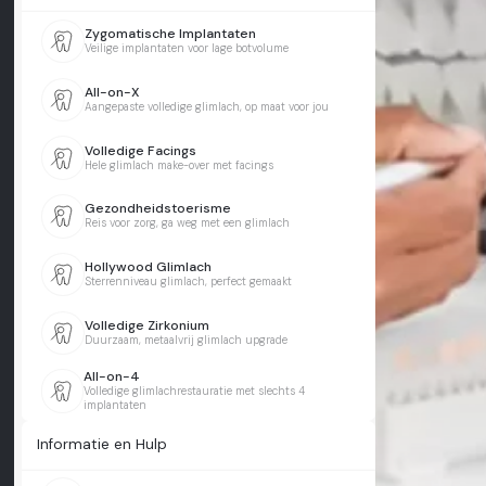
Zygomatische Implantaten
Veilige implantaten voor lage botvolume
All-on-X
Aangepaste volledige glimlach, op maat voor jou
Volledige Facings
Hele glimlach make-over met facings
Gezondheidstoerisme
Reis voor zorg, ga weg met een glimlach
Hollywood Glimlach
Sterrenniveau glimlach, perfect gemaakt
Volledige Zirkonium
Duurzaam, metaalvrij glimlach upgrade
All-on-4
Volledige glimlachrestauratie met slechts 4
implantaten
Informatie en Hulp