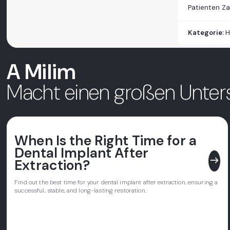
Patienten Z
Kategorie:
H
A Milim
Macht einen großen Unter
When Is the Right Time for a
Dental Implant After
east
Extraction?
Find out the best time for your dental implant after extraction, ensuring a
successful, stable, and long-lasting restoration.