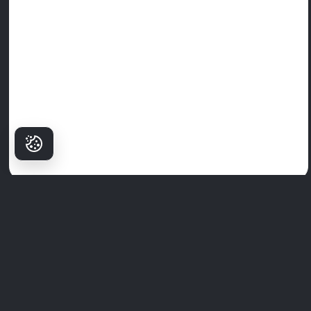
Warum Patienten
Milim wählen?
Milim Dental Hospital
ist nicht nur eine Klinik—hier beginnt das
selbstbewusste Lächeln. Mit einem Team von weltklasse