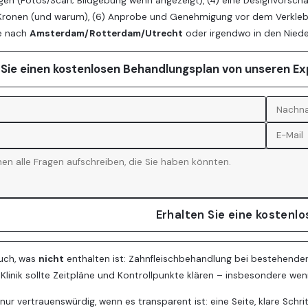
en (Fotos/Scan; Bildgebung wenn angezeigt), (4) eine Designvorschau
 Kronen (und warum), (6) Anprobe und Genehmigung vor dem Verkleb
e nach
Amsterdam/Rotterdam/Utrecht
oder irgendwo in den Niede
 Sie einen kostenlosen Behandlungsplan von unseren E
Erhalten Sie eine kostenl
auch, was
nicht
enthalten ist: Zahnfleischbehandlung bei bestehender
e Klinik sollte Zeitpläne und Kontrollpunkte klären – insbesondere we
t nur vertrauenswürdig, wenn es transparent ist: eine Seite, klare Sch