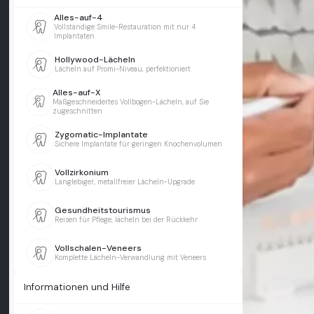
Alles-auf-4
Vollständige Smile-Restauration mit nur 4
Implantaten
Hollywood-Lächeln
Lächeln auf Promi-Niveau, perfektioniert
Alles-auf-X
Maßgeschneidertes Vollbogen-Lächeln, auf Sie
zugeschnitten
Zygomatic-Implantate
Sichere Implantate für geringen Knochenvolumen
Vollzirkonium
Langlebiger, metallfreier Lächeln-Upgrade
Gesundheitstourismus
Reisen für Pflege, lächeln bei der Rückkehr
Vollschalen-Veneers
Komplette Lächeln-Verwandlung mit Veneers
Informationen und Hilfe