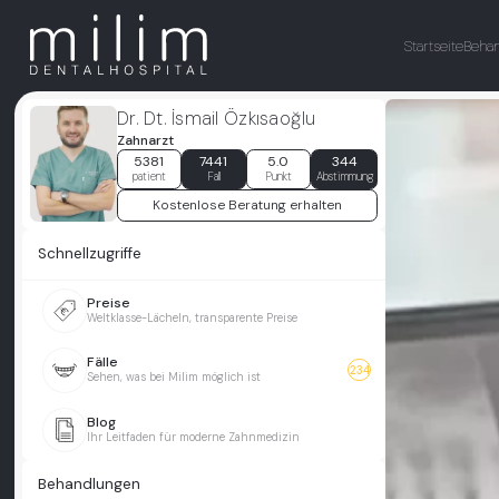
Startseite
Beha
Dr. Dt. İsmail Özkısaoğlu
Zahnarzt
5381
7441
5.0
344
patient
Fall
Punkt
Abstimmung
Kostenlose Beratung erhalten
Schnellzugriffe
Preise
Weltklasse-Lächeln, transparente Preise
Fälle
234
Sehen, was bei Milim möglich ist
Blog
Ihr Leitfaden für moderne Zahnmedizin
Behandlungen