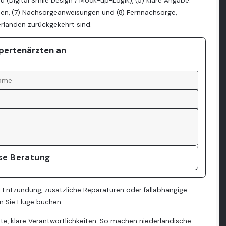
 (Digital Smile Design / Mock-up-Logik), (5) klare Angabe:
en, (7) Nachsorgeanweisungen und (8) Fernnachsorge,
rlanden zurückgekehrt sind.
xpertenärzten an
ose Beratung
 Entzündung, zusätzliche Reparaturen oder fallabhängige
nn Sie Flüge buchen.
ritte, klare Verantwortlichkeiten. So machen niederländische