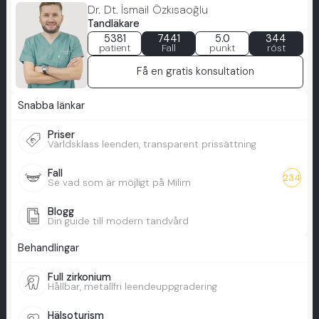
Dr. Dt. İsmail Özkısaoğlu
Tandläkare
5381
7441
5.0
344
patient
Fall
punkt
röst
Få en gratis konsultation
Snabba länkar
Priser
Världsklass leenden, transparent prissättning
Fall
234
Se vad som är möjligt på Milim
Blogg
Din guide till modern tandvård
Behandlingar
Full zirkonium
Hållbar, metallfri leendeuppgradering
Hälsoturism