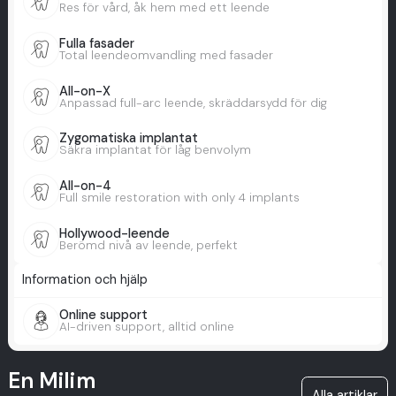
Res för vård, åk hem med ett leende
Fulla fasader
Total leendeomvandling med fasader
All-on-X
Anpassad full-arc leende, skräddarsydd för dig
Zygomatiska implantat
Säkra implantat för låg benvolym
All-on-4
Full smile restoration with only 4 implants
Hollywood-leende
Berömd nivå av leende, perfekt
Information och hjälp
Online support
AI-driven support, alltid online
En Milim
Alla artiklar