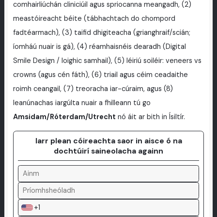
comhairliúchán cliniciúil agus spriocanna meangadh, (2)
meastóireacht béite (tábhachtach do chompord
fadtéarmach), (3) taifid dhigiteacha (grianghraif/scián;
íomháú nuair is gá), (4) réamhaisnéis dearadh (Digital
Smile Design / loighic samhail), (5) léiriú soiléir: veneers vs
crowns (agus cén fáth), (6) triail agus céim ceadaithe
roimh ceangail, (7) treoracha iar-cúraim, agus (8)
leanúnachas iargúlta nuair a fhilleann tú go
Amsidam/Róterdam/Utrecht
nó áit ar bith in Ísiltír.
Iarr plean cóireachta saor in aisce ó na
dochtúirí saineolacha againn
+1