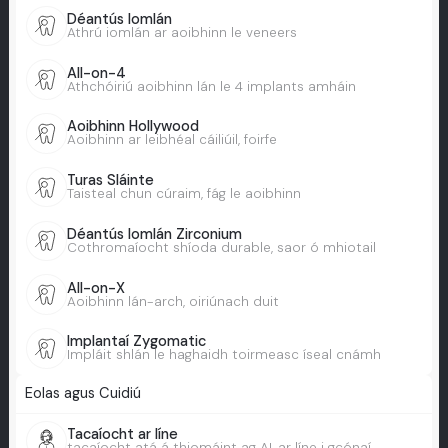
Déantús Iomlán
Athrú iomlán ar aoibhinn le veneers
All-on-4
Athchóiriú aoibhinn lán le 4 implants amháin
Aoibhinn Hollywood
Aoibhinn ar leibhéal cáiliúil, foirfe
Turas Sláinte
Taisteal chun cúraim, fág le aoibhinn
Déantús Iomlán Zirconium
Cothromaíocht shíoda durable, saor ó mhiotail
All-on-X
Aoibhinn lán-arch, oiriúnach duit
Implantaí Zygomatic
Impláit shlán le haghaidh toirmeasc íseal cnámh
Eolas agus Cuidiú
Tacaíocht ar líne
tacaíocht atá á thiomáint ag AI, ar líne i gcónaí