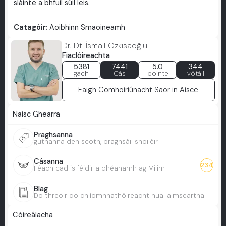
sláinte a bhfuil súil leis.
Catagóir:
Aoibhinn Smaoineamh
Dr. Dt. İsmail Özkısaoğlu
Fiaclóireachta
5381
7441
5.0
344
gach
Cás
pointe
vótáil
Faigh Comhoiriúnacht Saor in Aisce
Naisc Ghearra
Praghsanna
guthanna den scoth, praghsáil shoiléir
Cásanna
234
Féach cad is féidir a dhéanamh ag Milim
Blag
Do threoir do chlíomhnathóireacht nua-aimseartha
Cóireálacha