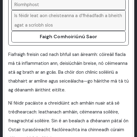
Faigh Comhoiriúnú Saor
Fiafraigh freisin cad nach bhfuil san áireamh: cóireáil fiacla
má tá inflammation ann, deisiúcháin breise, nó céimeanna
atá ag brath ar an gcás. Ba chóir don chlinic soiléiriú a
thabhairt ar amlíne agus seiceálacha—go háirithe má tá tú
ag déanamh áirithint eitilte.
Ní féidir pacáiste a chreidiúint ach amháin nuair atá sé
trédhearcach: leathanach amháin, céimeanna soiléire,
freagrachtaí soiléire. Sin é an bealach a dhéanann pátaí ón
Ostair turasóireacht fiaclóireachta ina chinneadh cúraim