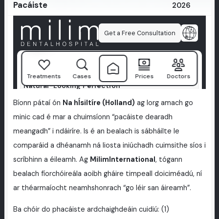
Pacáiste
2026
Bíonn pátaí ón
Na hÍsiltíre (Holland)
ag lorg amach go
minic cad é mar a chuimsíonn “pacáiste dearadh
meangadh” i ndáiríre. Is é an bealach is sábháilte le
comparáid a dhéanamh ná liosta iniúchadh cuimsithe síos i
scríbhinn a éileamh. Ag
MilimInternational
, tógann
bealach fíorchóireála aoibh gháire timpeall doiciméadú, ní
ar théarmaíocht neamhshonrach “go léir san áireamh”.
Ba chóir do phacáiste ardchaighdeáin cuidiú: (1)