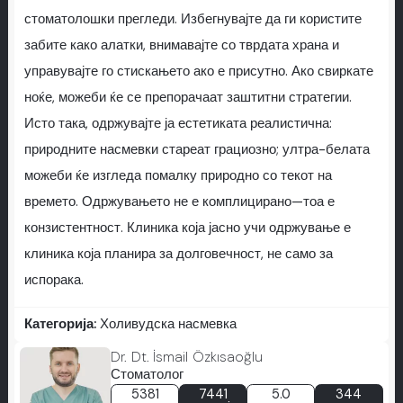
стоматолошки прегледи. Избегнувајте да ги користите
забите како алатки, внимавајте со тврдата храна и
управувајте го стискањето ако е присутно. Ако свиркате
ноќе, можеби ќе се препорачаат заштитни стратегии.
Исто така, одржувајте ја естетиката реалистична:
природните насмевки стареат грациозно; ултра-белата
можеби ќе изгледа помалку природно со текот на
времето. Одржувањето не е комплицирано—тоа е
конзистентност. Клиника која јасно учи одржување е
клиника која планира за долговечност, не само за
испорака.
Категорија:
Холивудска насмевка
Dr. Dt. İsmail Özkısaoğlu
Стоматолог
5381
7441
5.0
344