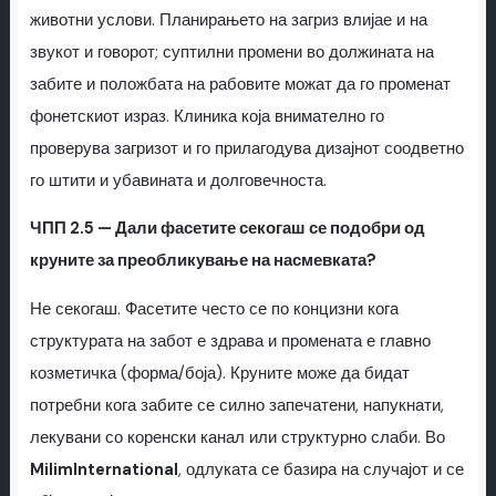
животни услови. Планирањето на загриз влијае и на
звукот и говорот; суптилни промени во должината на
забите и положбата на рабовите можат да го променат
фонетскиот израз. Клиника која внимателно го
проверува загризот и го прилагодува дизајнот соодветно
го штити и убавината и долговечноста.
ЧПП 2.5 — Дали фасетите секогаш се подобри од
круните за преобликување на насмевката?
Не секогаш. Фасетите често се по концизни кога
структурата на забот е здрава и промената е главно
козметичка (форма/боја). Круните може да бидат
потребни кога забите се силно запечатени, напукнати,
лекувани со коренски канал или структурно слаби. Во
MilimInternational
, одлуката се базира на случајот и се