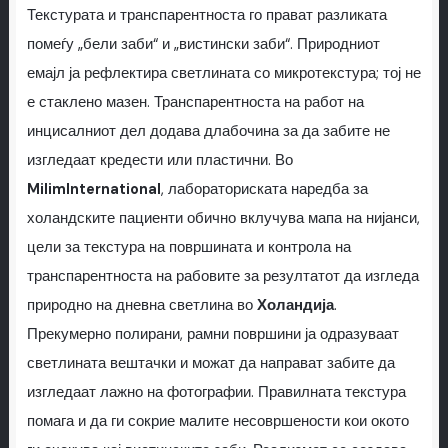
Текстурата и транспарентноста го прават разликата
помеѓу „бели заби“ и „вистински заби“. Природниот
емајл ја рефлектира светлината со микротекстура; тој не
е стаклено мазен. Транспарентноста на работ на
инцисалниот дел додава длабочина за да забите не
изгледаат кредести или пластични. Во
MilimInternational
, лабораториската наредба за
холандските пациенти обично вклучува мапа на нијанси,
цели за текстура на површината и контрола на
транспарентноста на рабовите за резултатот да изгледа
природно на дневна светлина во
Холандија
.
Прекумерно полирани, рамни површини ја одразуваат
светлината вештачки и можат да направат забите да
изгледаат лажно на фотографии. Правилната текстура
помага и да ги сокрие малите несовршености кои окото