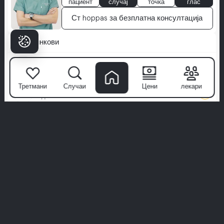
пациент
случај
точка
глас
Ст hoppas за безплатна консултација
Брзи линкови
Цени
Светски клас насмевки, транспарентни цени
Третмани
Случаи
Цени
лекари
Случаи
234
Видете што е можно во Milim
Блог
Ваш водич за модерна стоматологија
Третмани
Целосен циркониум
Издржлив, безметален надградба на насмевката
All-on-X
Прилагодена целосна насмевка со висока арка,
усогласена со вас
Здравствен туризам
Патување за нега, заминете со насмевка