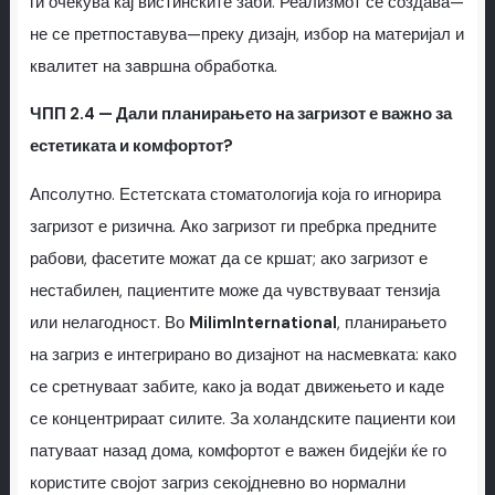
ги очекува кај вистинските заби. Реализмот се создава—
не се претпоставува—преку дизајн, избор на материјал и
квалитет на завршна обработка.
ЧПП 2.4 — Дали планирањето на загризот е важно за
естетиката и комфортот?
Апсолутно. Естетската стоматологија која го игнорира
загризот е ризична. Ако загризот ги пребрка предните
рабови, фасетите можат да се кршат; ако загризот е
нестабилен, пациентите може да чувствуваат тензија
или нелагодност. Во
MilimInternational
, планирањето
на загриз е интегрирано во дизајнот на насмевката: како
се сретнуваат забите, како ја водат движењето и каде
се концентрираат силите. За холандските пациенти кои
патуваат назад дома, комфортот е важен бидејќи ќе го
користите својот загриз секојдневно во нормални