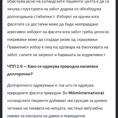
објаснува јасно на холандските пациенти: целта е да се
зачува структурата на забот додека се обезбедува
долгогодишна стабилност. Изборот на крунки кога
фасетите се достапни може да биде неоправдано
агресивен; изборот на фасети кога забот треба целосно
покривање може да создаде ризик од скршување.
Правилниот избор е оној кој одговара на биологијата на
забот, силите на загризот и барањата за издржливост.
ЧПП 2.6 — Како се одржува природна насмевка
долгорочно?
Долгорочното одржување е тоа што ги одржува
природните фасети природни. Во
MilimInternational
,
холандските пациенти добиваат инструкции за дневно
четкање на линијата на непцата, чистење меѓузабно,
навики за контрола на дамки и периодични