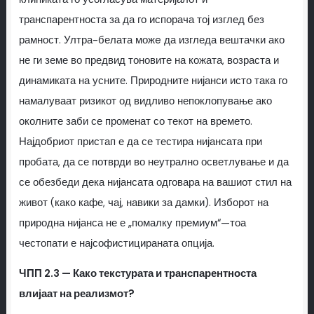
транспарентноста за да го испорача тој изглед без
рамност. Ултра-белата можe да изгледа вештачки ако
не ги земе во предвид тоновите на кожата, возраста и
динамиката на усните. Природните нијанси исто така го
намалуваат ризикот од видливо непоклопување ако
околните заби се променат со текот на времето.
Најдобриот пристап е да се тестира нијансата при
пробата, да се потврди во неутрално осветлување и да
се обезбеди дека нијансата одговара на вашиот стил на
живот (како кафе, чај, навики за дамки). Изборот на
природна нијанса не е „помалку премиум“—тоа
честопати е најсофистицираната опција.
ЧПП 2.3 — Како текстурата и транспарентноста
влијаат на реализмот?