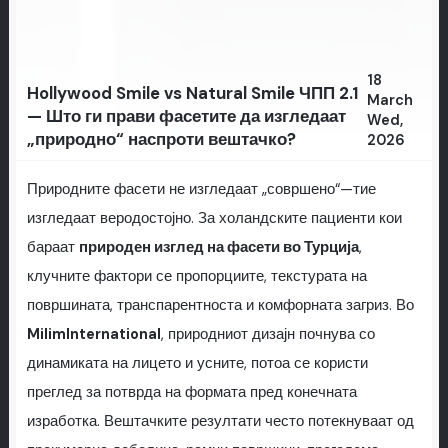
18
Hollywood Smile vs Natural Smile ЧПП 2.1
March
— Што ги прави фасетите да изгледаат
Wed,
„природно“ наспроти вештачко?
2026
Природните фасети не изгледаат „совршено“—тие
изгледаат веродостојно. За холандските пациенти кои
бараат
природен изглед на фасети во Турција
,
клучните фактори се пропорциите, текстурата на
површината, транспарентноста и комфорната загриз. Во
MilimInternational
, природниот дизајн почнува со
динамиката на лицето и усните, потоа се користи
преглед за потврда на формата пред конечната
изработка. Вештачките резултати често потекнуваат од