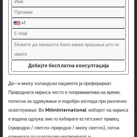
+1
Добијте бесплатна консултација
Да—и многу холандски пациенти ја преферираат.
Природната нијанса често е попримамлива на време,
полесна за одржување и подобро изгледа при различно
осветлување. Во
MilimInternational
, изборот на нијанса
е водена одлука: вие го избирате естетскиот правец
(природно / светло-природно / многу светло), потоа
клиниката го усогласува материјалот и