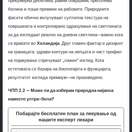
прекумерна дебелина, рамни површини, преголема
белина и лоши премини на рабовите. Природните
фасети обично вклучуваат суптилна текстура на
површината и контролирано одразување на светлината
за да изгледаат реално на дневна светлина—важно кога
се враќате во
Холандија
. Друг главен фактор е дизајнот
на границата: здрави контури на непцата и чист профил
на појавување спречуваат „лажен“ изглед. Кога
естетиката се базира на биологијата и функцијата,
резултатот изгледа премиум—не произведено.
ЧПП 2.2 — Може ли да изберам природна нијанса
наместо ултра-бела?
Побарајте бесплатен план за лекување од
нашите експерт лекари