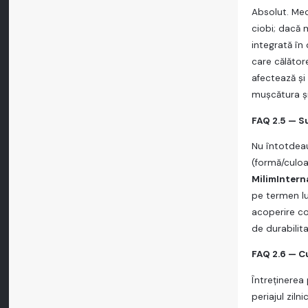
Absolut. Med
ciobi; dacă 
integrată în
care călător
afectează şi 
muşcătura şi
FAQ 2.5 — S
Nu întotdeau
(formă/culoar
MilimIntern
pe termen lu
acoperire co
de durabilita
FAQ 2.6 — C
Întreţinerea
periajul ziln