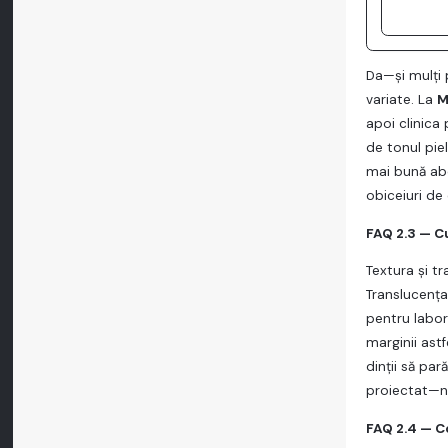
Da—şi mulţi 
variate. La
M
apoi clinica
de tonul piel
mai bună abor
obiceiuri de
FAQ 2.3 — C
Textura şi tr
Translucenţa
pentru labor
marginii astf
dinţii să par
proiectat—nu 
FAQ 2.4 — C