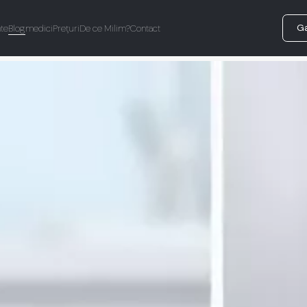
Ga
te
Blog
medici
Prețuri
De ce Milim?
Contact