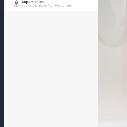
Suport online
suport_pilotat_de_AI,_mereu_online