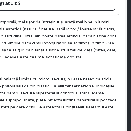
 gratuită
porală, mai uşor de întreţinut şi arată mai bine în lumini
ţia estetică (natural / natural-strălucitor / foarte strălucitor),
 platitudine. Ultra-alb poate părea artificial dacă nu ţine cont
virii vizibile dacă dinţii înconjurători se schimbă în timp. Cea
ă te asiguri că nuanţa susţine stilul tău de viaţă (cafea, ceai,
m”—adesea este cea mai sofisticată opţiune.
tural reflectă lumina cu micro-textură; nu este neted ca sticla.
 prăfoşi sau ca din plastic. La
MilimInternational
, indicaţiile
nte pentru textura suprafeţei şi control al translucenţei
ele suprapolishate, plate, reflectă lumina nenatural şi pot face
 mici pe care ochiul le aşteaptă la dinţii reali. Realismul este