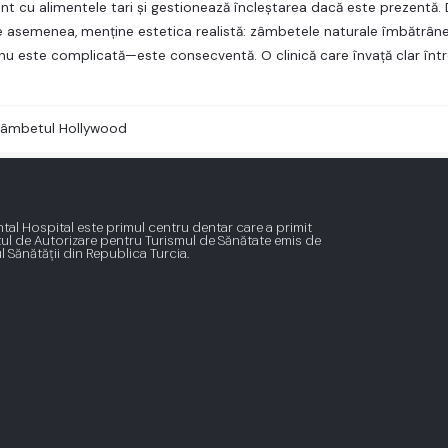
atent cu alimentele tari şi gestionează încleştarea dacă este prezentă
e asemenea, menţine estetica realistă: zâmbetele naturale îmbătrâne
 nu este complicată—este consecventă. O clinică care învaţă clar între
âmbetul Hollywood
tal Hospital este primul centru dentar care a primit
tul de Autorizare pentru Turismul de Sănătate emis de
l Sănătății din Republica Turcia.
Procesul de transformare a
zâmbetului Hollywood: Ce să
east
aștepți
Obținerea unui zâmbet Hollywood implică tratamente cosmetice
personalizate, inclusiv albirea dinților, fațete, îmbinări și, posibil, coroane