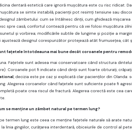
icina dentară estetică care ignoră muşcătura este cu risc ridicat. Da
muşcătura se simte instabilă, pacienţii pot resimţi tensiune sau disco
 designul zâmbetului: cum se întâlnesc dinţii, cum ghidează mişcarea 
esc spre casă, confortul contează pentru că vei folosi muşcătura zilnic
sunetul şi vorbirea; modificările subtile de lungime şi poziţie a margi
 ajustează designul corespunzător protejează atât frumuseţea, cât şi
unt faţetele întotdeauna mai bune decât coroanele pentru remod
na. Faţetele sunt adesea mai conservatoare când structura dintelui
e). Coroanele pot fi indicate când dinţii sunt foarte obturaţi, crăpaţi
ational
, decizia este pe caz şi explicată clar pacienţilor din Olanda: 
ng. Alegerea coroanelor când faţetele sunt suficiente poate fi agresiv
mpletă poate crea riscul de fractură. Alegerea corectă este cea care c
te.
um se menţine un zâmbet natural pe termen lung?
 pe termen lung este ceea ce menţine faţetele naturale să arate natu
ic la linia gingiilor, curăţarea interdentară, obiceiurile de control al pe