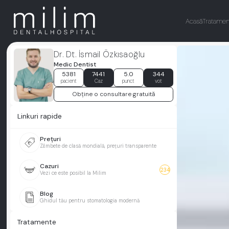
Acasă
Tratamen
Dr. Dt. İsmail Özkısaoğlu
Medic Dentist
5381
7441
5.0
344
pacient
Caz
punct
vot
Obține o consultare gratuită
Linkuri rapide
Prețuri
Zâmbete de clasă mondială, prețuri transparente
Cazuri
234
Vezi ce este posibil la Milim
Blog
Ghidul tău pentru stomatologia modernă
Tratamente