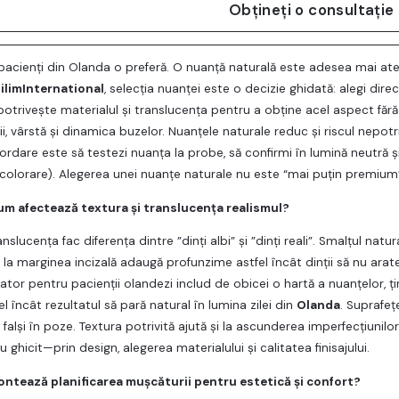
Obțineți o consultație
pacienţi din Olanda o preferă. O nuanţă naturală este adesea mai atem
ilimInternational
, selecţia nuanţei este o decizie ghidată: alegi direc
 potriveşte materialul şi translucenţa pentru a obţine acel aspect fără
ii, vârstă şi dinamica buzelor. Nuanţele naturale reduc şi riscul nepotri
dare este să testezi nuanţa la probe, să confirmi în lumină neutră şi s
 colorare). Alegerea unei nuanţe naturale nu este “mai puţin premiu
um afectează textura şi translucenţa realismul?
anslucenţa fac diferenţa dintre ”dinţi albi” şi ”dinţi reali”. Smalţul na
 la marginea incizală adaugă profunzime astfel încât dinţii să nu arate
ator pentru pacienţii olandezi includ de obicei o hartă a nuanţelor, ţi
el încât rezultatul să pară natural în lumina zilei din
Olanda
. Suprafeţ
ă falşi în poze. Textura potrivită ajută şi la ascunderea imperfecţiunilor
ghicit—prin design, alegerea materialului şi calitatea finisajului.
ontează planificarea muşcăturii pentru estetică şi confort?