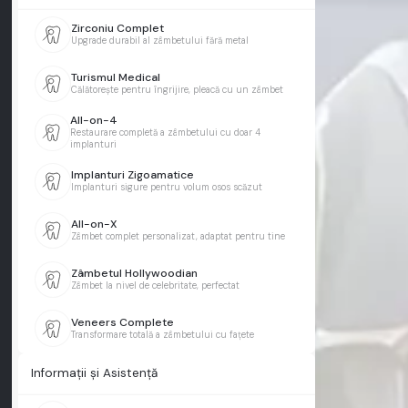
Zirconiu Complet
Upgrade durabil al zâmbetului fără metal
Turismul Medical
Călătorește pentru îngrijire, pleacă cu un zâmbet
All-on-4
Restaurare completă a zâmbetului cu doar 4
implanturi
Implanturi Zigoamatice
Implanturi sigure pentru volum osos scăzut
All-on-X
Zâmbet complet personalizat, adaptat pentru tine
Zâmbetul Hollywoodian
Zâmbet la nivel de celebritate, perfectat
Veneers Complete
Transformare totală a zâmbetului cu fațete
Informații și Asistență