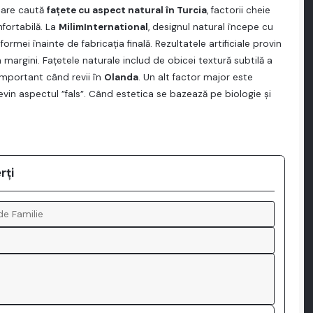
 care caută
faţete cu aspect natural în Turcia
, factorii cheie
nfortabilă. La
MilimInternational
, designul natural începe cu
rmei înainte de fabricaţia finală. Rezultatele artificiale provin
 margini. Faţetele naturale includ de obicei textură subtilă a
i—important când revii în
Olanda
. Un alt factor major este
revin aspectul ”fals”. Când estetica se bazează pe biologie şi
rți