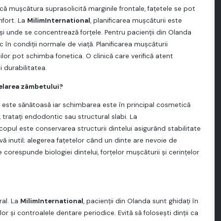
că muşcătura suprasolicită marginile frontale, faţetele se pot
nfort. La
MilimInternational
, planificarea muşcăturii este
şi unde se concentrează forţele. Pentru pacienţii din Olanda
 în condiţii normale de viaţă. Planificarea muşcăturii
nilor pot schimba fonetica. O clinică care verifică atent
 durabilitatea.
elarea zâmbetului?
 este sănătoasă iar schimbarea este în principal cosmetică
, trataţi endodontic sau structural slabi. La
scopul este conservarea structurii dintelui asigurând stabilitate
ă inutil; alegerea faţetelor când un dinte are nevoie de
orespunde biologiei dintelui, forţelor muşcăturii şi cerinţelor
ral. La
MilimInternational
, pacienţii din Olanda sunt ghidaţi în
telor şi controalele dentare periodice. Evită să foloseşti dinţii ca