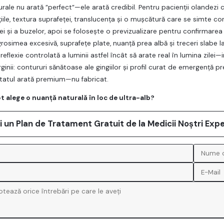
urale nu arată ”perfect”—ele arată credibil. Pentru pacienţii olandezi
iile, textura suprafeţei, translucenţa şi o muşcătură care se simte co
i şi a buzelor, apoi se foloseşte o previzualizare pentru confirmarea fo
rosimea excesivă, suprafeţe plate, nuanţă prea albă şi treceri slabe la
 reflexie controlată a luminii astfel încât să arate real în lumina zile
ginii: contururi sănătoase ale gingiilor şi profil curat de emergenţă p
ultatul arată premium—nu fabricat.
t alege o nuanţă naturală în loc de ultra-alb?
ți un Plan de Tratament Gratuit de la Medicii Noștri Expe