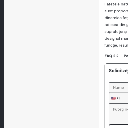
Faţetele nat
sunt proporţ
dinamica feţe
adesea din g
suprafeţei şi
designul mar
funcţie, rez
FAQ 2.2 — Po
Solicita
+1