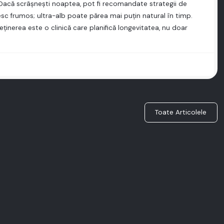
. Dacă scrâşneşti noaptea, pot fi recomandate strategii de
sc frumos; ultra-alb poate părea mai puţin natural în timp.
ţinerea este o clinică care planifică longevitatea, nu doar
Toate Articolele
Este "Zâmbetul Perfect" Cu
east
Adevărat Despre Dinți Albi?
Află de ce obținerea zâmbetului perfect depășește dinții albi și implică
forma, alinierea și armonia.