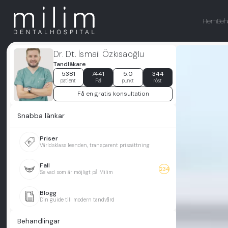
Hem
Beh
Dr. Dt. İsmail Özkısaoğlu
Tandläkare
5381
7441
5.0
344
patient
Fall
punkt
röst
Få en gratis konsultation
Snabba länkar
Priser
Världsklass leenden, transparent prissättning
Fall
234
Se vad som är möjligt på Milim
Blogg
Din guide till modern tandvård
Behandlingar