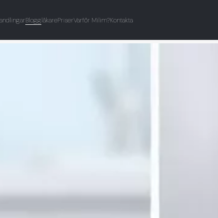
andlingar
Blogg
läkare
Priser
Varför Milim?
Kontakta