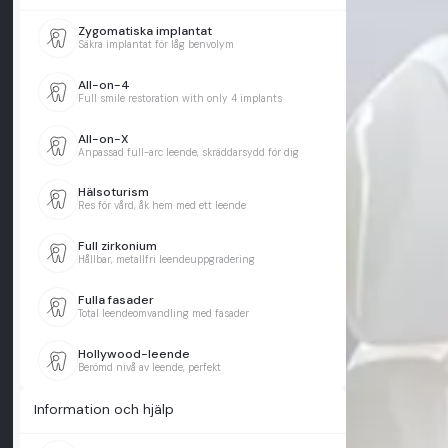
Zygomatiska implantat
Säkra implantat för låg benvolym
All-on-4
Full smile restoration with only 4 implants
All-on-X
Anpassad full-arc leende, skräddarsydd för dig
Hälsoturism
Res för vård, åk hem med ett leende
Full zirkonium
Hållbar, metallfri leendeuppgradering
Fulla fasader
Total leendeomvandling med fasader
Hollywood-leende
Berömd nivå av leende, perfekt
Information och hjälp