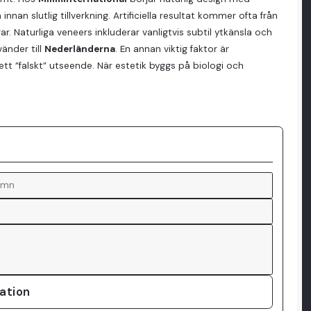
an slutlig tillverkning. Artificiella resultat kommer ofta från
r. Naturliga veneers inkluderar vanligtvis subtil ytkänsla och
vänder till
Nederländerna
. En annan viktig faktor är
ett ”falskt” utseende. När estetik byggs på biologi och
tation