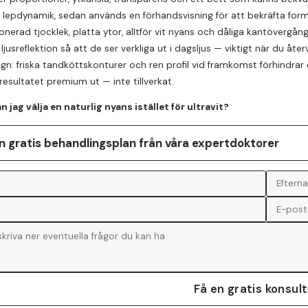
 lepdynamik, sedan används en förhandsvisning för att bekräfta form inn
nerad tjocklek, platta ytor, alltför vit nyans och dåliga kantövergånga
ljusreflektion så att de ser verkliga ut i dagsljus — viktigt när du åter
gn: friska tandköttskonturer och ren profil vid framkomst förhindrar 
 resultatet premium ut — inte tillverkat.
n jag välja en naturlig nyans istället för ultravit?
n gratis behandlingsplan från våra expertdoktorer
Få en gratis konsul