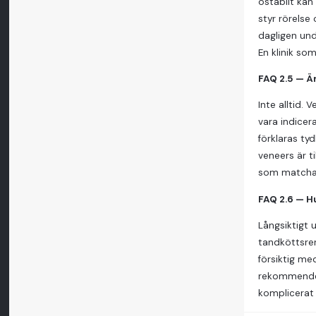
ostabilt kan
styr rörelse
dagligen und
En klinik so
FAQ 2.5 — Ä
Inte alltid.
vara indicer
förklaras ty
veneers är ti
som matchar 
FAQ 2.6 — H
Långsiktigt 
tandköttsren
försiktig m
rekommendera
komplicerat —