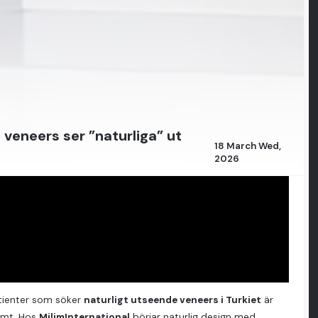
 veneers ser ”naturliga” ut
18 March Wed,
2026
patienter som söker
naturligt utseende veneers i Turkiet
är
vämt. Hos
MilimInternational
börjar naturlig design med