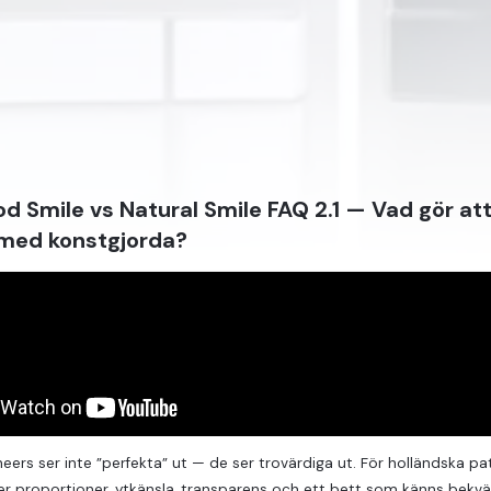
d Smile vs Natural Smile FAQ 2.1 — Vad gör att
 med konstgjorda?
neers ser inte ”perfekta” ut — de ser trovärdiga ut. För holländska 
er proportioner, ytkänsla, transparens och ett bett som känns bek