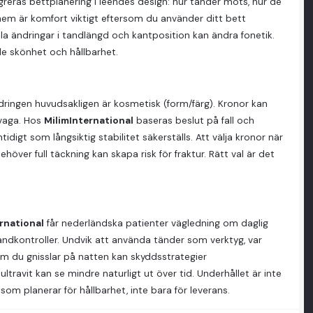
greras bettplanering i leendes design: hur tänder möts, hur de
 hem är komfort viktigt eftersom du använder ditt bett
tila ändringar i tandlängd och kantposition kan ändra fonetik.
de skönhet och hållbarhet.
ändringen huvudsakligen är kosmetisk (form/färg). Kronor kan
 svaga. Hos
MilimInternational
baseras beslut på fall och
idigt som långsiktig stabilitet säkerställs. Att välja kronor när
ehöver full täckning kan skapa risk för fraktur. Rätt val är det
rnational
får nederländska patienter vägledning om daglig
andkontroller. Undvik att använda tänder som verktyg, var
m du gnisslar på natten kan skyddsstrategier
ltravit kan se mindre naturligt ut över tid. Underhållet är inte
 som planerar för hållbarhet, inte bara för leverans.