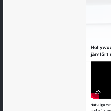
Hollywoo
jämfört
Naturliga ve
nyckelfaktor