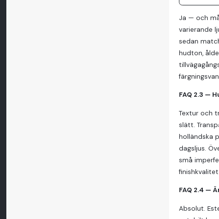
Ja — och mån
varierande l
sedan matcha
hudton, ålde
tillvägagångs
färgningsvan
FAQ 2.3 — H
Textur och t
slätt. Transp
holländska p
dagsljus. Öve
små imperfek
finishkvalitet
FAQ 2.4 — Ä
Absolut. Est