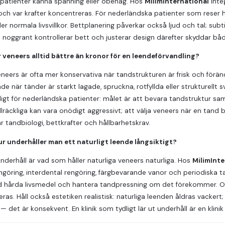
 patienter känna spänning eller obehag. Hos
MilimInternational
inte
 och var krafter koncentreras. För nederländska patienter som reser
er normala livsvillkor. Bettplanering påverkar också ljud och tal; sub
m noggrant kontrollerar bett och justerar design därefter skyddar bå
r veneers alltid bättre än kronor för en leendeförvandling?
 Veneers är ofta mer konservativa när tandstrukturen är frisk och för
ade när tänder är starkt lagade, spruckna, rotfyllda eller strukturellt
dligt för nederländska patienter: målet är att bevara tandstruktur samt
llräckliga kan vara onödigt aggressivt; att välja veneers när en tand b
tandbiologi, bettkrafter och hållbarhetskrav.
ur underhåller man ett naturligt leende långsiktigt?
underhåll är vad som håller naturliga veneers naturliga. Hos
MilimInte
göring, interdental rengöring, färgbevarande vanor och periodiska t
ed hårda livsmedel och hantera tandpressning om det förekommer. O
s. Håll också estetiken realistisk: naturliga leenden åldras vackert; u
 det är konsekvent. En klinik som tydligt lär ut underhåll är en klinik