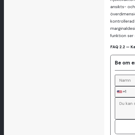
ansikts- och
överdimensio
kontrollerad 
marginaldesi
funktion ser
FAQ 2.2 — Ka
Be om e
+1