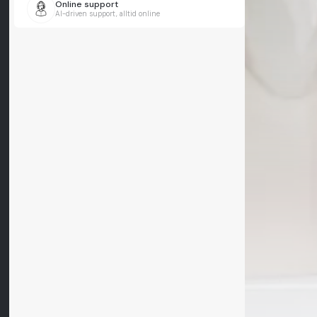
Online support
AI-driven support, alltid online