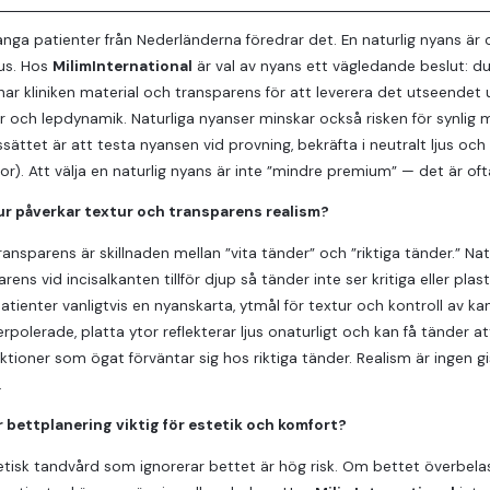
ga patienter från Nederländerna föredrar det. En naturlig nyans är of
jus. Hos
MilimInternational
är val av nyans ett vägledande beslut: du vä
r kliniken material och transparens för att leverera det utseendet u
r och lepdynamik. Naturliga nyanser minskar också risken för synli
sättet är att testa nyansen vid provning, bekräfta i neutralt ljus och s
or). Att välja en naturlig nyans är inte ”mindre premium” — det är oft
ur påverkar textur och transparens realism?
ransparens är skillnaden mellan ”vita tänder” och ”riktiga tänder.” Natu
arens vid incisalkanten tillför djup så tänder inte ser kritiga eller pla
atienter vanligtvis en nyanskarta, ytmål för textur och kontroll av ka
rpolerade, platta ytor reflekterar ljus onaturligt och kan få tänder att
tioner som ögat förväntar sig hos riktiga tänder. Realism är ingen 
.
r bettplanering viktig för estetik och komfort?
etisk tandvård som ignorerar bettet är hög risk. Om bettet överbela