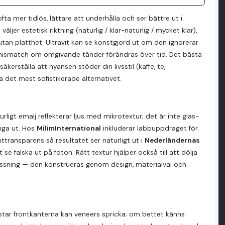
ta mer tidlös, lättare att underhålla och ser bättre ut i
ljer estetisk riktning (naturlig / klar-naturlig / mycket klar),
tan platthet. Ultravit kan se konstgjord ut om den ignorerar
g mismatch om omgivande tänder förändras över tid. Det bästa
äkerställa att nyansen stöder din livsstil (kaffe, te,
a det mest sofistikerade alternativet.
rligt emalj reflekterar ljus med mikrotextur; det är inte glas-
stiga ut. Hos
MilimInternational
inkluderar labbuppdraget för
nttransparens så resultatet ser naturligt ut i
Nederländernas
 se falska ut på foton. Rätt textur hjälper också till att dölja
gissning — den konstrueras genom design, materialval och
star frontkanterna kan veneers spricka; om bettet känns