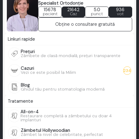
Specialist Ortodonţie
15678
21642
5.0
936
pacient
Caz
punct
vot
Obține o consultare gratuită
Linkuri rapide
Prețuri
Zâmbete de clasă mondială, prețuri transparente
Cazuri
234
Vezi ce este posibil la Milim
Blog
Ghidul tău pentru stomatologia modernă
Tratamente
All-on-4
Restaurare completă a zâmbetului cu doar 4
implanturi
Zâmbetul Hollywoodian
Zâmbet la nivel de celebritate, perfectat