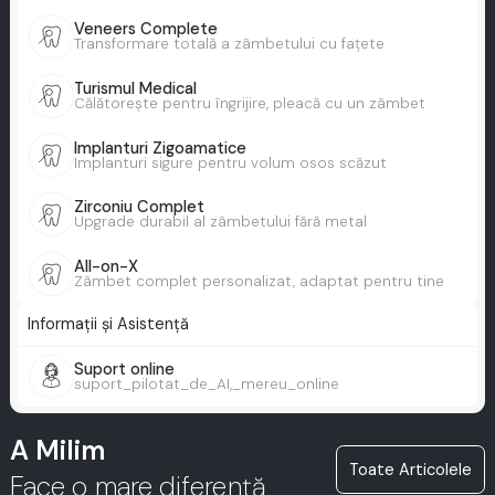
Veneers Complete
Transformare totală a zâmbetului cu fațete
Turismul Medical
Călătorește pentru îngrijire, pleacă cu un zâmbet
Implanturi Zigoamatice
Implanturi sigure pentru volum osos scăzut
Zirconiu Complet
Upgrade durabil al zâmbetului fără metal
All-on-X
Zâmbet complet personalizat, adaptat pentru tine
Informații și Asistență
Suport online
suport_pilotat_de_AI,_mereu_online
A Milim
Toate Articolele
Face o mare diferență