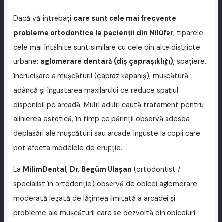
Dacă vă întrebați
care sunt cele mai frecvente
probleme ortodontice la pacienții din Nilüfer
, tiparele
cele mai întâlnite sunt similare cu cele din alte districte
urbane:
aglomerare dentară (diş çapraşıklığı)
, spațiere,
încrucișare a mușcăturii (çapraz kapanış), mușcătură
adâncă și îngustarea maxilarului ce reduce spațiul
disponibil pe arcadă. Mulți adulți caută tratament pentru
alinierea estetică, în timp ce părinții observă adesea
deplasări ale mușcăturii sau arcade înguste la copii care
pot afecta modelele de erupție.
La
MilimDental
,
Dr. Begüm Ulaşan
(ortodontist /
specialist în ortodonție) observă de obicei aglomerare
moderată legată de lățimea limitată a arcadei și
probleme ale mușcăturii care se dezvoltă din obiceiuri