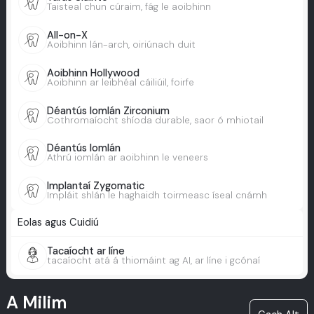
Taisteal chun cúraim, fág le aoibhinn
All-on-X
Aoibhinn lán-arch, oiriúnach duit
Aoibhinn Hollywood
Aoibhinn ar leibhéal cáiliúil, foirfe
Déantús Iomlán Zirconium
Cothromaíocht shíoda durable, saor ó mhiotail
Déantús Iomlán
Athrú iomlán ar aoibhinn le veneers
Implantaí Zygomatic
Impláit shlán le haghaidh toirmeasc íseal cnámh
Eolas agus Cuidiú
Tacaíocht ar líne
tacaíocht atá á thiomáint ag AI, ar líne i gcónaí
A Milim