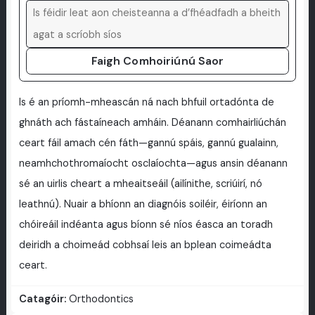
Faigh Comhoiriúnú Saor
Is é an príomh-mheascán ná nach bhfuil ortadónta de
ghnáth ach fástaíneach amháin. Déanann comhairliúchán
ceart fáil amach cén fáth—gannú spáis, gannú gualainn,
neamhchothromaíocht osclaíochta—agus ansin déanann
sé an uirlis cheart a mheaitseáil (ailínithe, scriúirí, nó
leathnú). Nuair a bhíonn an diagnóis soiléir, éiríonn an
chóireáil indéanta agus bíonn sé níos éasca an toradh
deiridh a choimeád cobhsaí leis an bplean coimeádta
ceart.
Catagóir:
Orthodontics