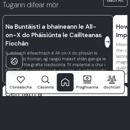
Gach Alt
Tugann difear mór
Na Buntáistí a bhaineann le All-
How
on-X do Pháisiúnta le Caillteanas
Impl
east
Fíochán
Minimiz
the-cr
Is réiteach éifeachtach é All-on-X do phisiúin le
lastin
caillteanas fíochán, ag tairgiú malairt shlán, gan gá le
imagin
gníomhartha grafta traidisiúnta. Trí implantaí a chur i
qualit
bhfeidhm go straitéiseach, cuireann sé cobhsaíocht
patien
ar fáil, laghdaíonn sé brú ar an gcnámh aghaidh, agus
cuidíonn sé le fíochán atá fágtha a choinneáil—gan
Cóireálacha
Cásanna
Praghsanna
dochtúirí
gníomhartha máinleacha casta.
Cén fáth a
Roghnaíonn Pacáistí Milim?
Ní hé
Ospidéal Fiacla Milim
ach clinic amháin—is é an áit a
dtosaíonn aoibhinn d’fhéachaint. Le foireann speisialtóirí den
scoth, teicneolaíocht chun tosaigh, agus cur chuige atá