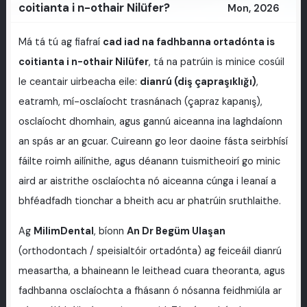
coitianta i n-othair Nilüfer?
Mon, 2026
Má tá tú ag fiafraí
cad iad na fadhbanna ortadónta is
coitianta i n-othair Nilüfer
, tá na patrúin is minice cosúil
le ceantair uirbeacha eile:
dianrú (diş çapraşıklığı)
,
eatramh, mí-osclaíocht trasnánach (çapraz kapanış),
osclaíocht dhomhain, agus gannú aiceanna ina laghdaíonn
an spás ar an gcuar. Cuireann go leor daoine fásta seirbhísí
fáilte roimh ailínithe, agus déanann tuismitheoirí go minic
aird ar aistrithe osclaíochta nó aiceanna cúnga i leanaí a
bhféadfadh tionchar a bheith acu ar phatrúin sruthlaithe.
Ag
MilimDental
, bíonn
An Dr Begüm Ulaşan
(orthodontach / speisialtóir ortadónta) ag feiceáil dianrú
measartha, a bhaineann le leithead cuara theoranta, agus
fadhbanna osclaíochta a fhásann ó nósanna feidhmiúla ar