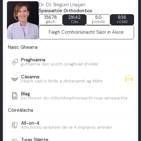
Dr. Dt. Begüm Ulaşan
Speisialtóir Orthodontics
15678
21642
5.0
936
gach
Cás
pointe
vótáil
Faigh Comhoiriúnacht Saor in Aisce
Naisc Ghearra
Praghsanna
guthanna den scoth, praghsáil shoiléir
Cásanna
234
Féach cad is féidir a dhéanamh ag Milim
Blag
Do threoir do chlíomhnathóireacht nua-aimseartha
Cóireálacha
All-on-4
Athchóiriú aoibhinn lán le 4 implants amháin
Turas Sláinte