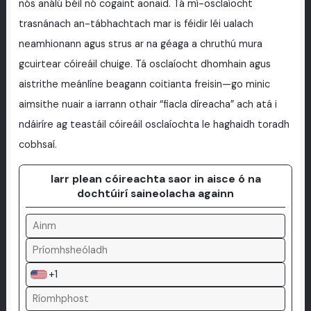
nós análú béil nó cogaint aonaid. Tá mí-osclaíocht
trasnánach an-tábhachtach mar is féidir léi ualach
neamhionann agus strus ar na géaga a chruthú mura
gcuirtear cóireáil chuige. Tá osclaíocht dhomhain agus
aistrithe meánlíne beagann coitianta freisin—go minic
aimsithe nuair a iarrann othair “fiacla díreacha” ach atá i
ndáiríre ag teastáil cóireáil osclaíochta le haghaidh toradh
cobhsaí.
Iarr plean cóireachta saor in aisce ó na
dochtúirí saineolacha againn
+1