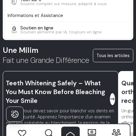
Sourire complet sur mesure, adapté à vous
Informations et Assistance
Soutien en ligne
Soutien alimenté par IA, toujours en ligne
Une Milim
Tous les articles
Fait une Grande Différence
Teeth Whitening Safely – What
Quan
You Must Know Before Bleaching
orth
east
Your Smile
rec
Ce que vous devez savoir pour blanchir vos dents en
Un guid
toute sécurité. Apprenez l'importance d'un examen
orthod
dentaire préalable au blanchiment, la gestion de la
efficac
sensibilité dentaire et l'utilisation des bonnes
techniques d'application pour des résultats durables