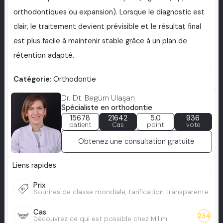
orthodontiques ou expansion). Lorsque le diagnostic est
clair, le traitement devient prévisible et le résultat final
est plus facile à maintenir stable grâce à un plan de
rétention adapté.
Catégorie:
Orthodontie
Dr. Dt. Begüm Ulaşan
Spécialiste en orthodontie
15678
21642
5.0
936
patient
Cas
point
vote
Obtenez une consultation gratuite
Liens rapides
Prix
Sourires de classe mondiale, tarification transparente
Cas
234
Découvrez ce qui est possible chez Milim