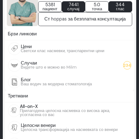
5381
7441
5.0
344
пациент
случај
точка
глас
Ст hoppas за безплатна консултација
Брзи линкови
Цени
Светски клас насмевки, транспарентни цени
Случаи
234
Видете што е можно во Milim
Блог
Ваш водич за модерна стоматологија
Третмани
All-on-X
Прилагодена целосна насмевка со висока арка,
усогласена со вас
Целосни венери
Целосна трансформација на насмевката со венери