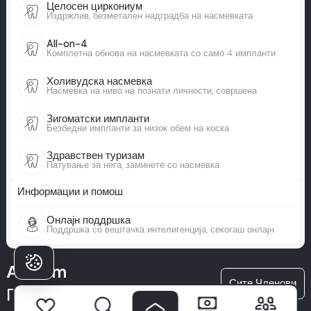
Целосен циркониум
Издржлив, безметален надградба на насмевката
All-on-4
Комплетна обнова на насмевката со само 4 импланти
Холивудска насмевка
Насмевка на ниво на познати личности, совршена
Зигоматски импланти
Безбедни импланти за низок обем на коска
Здравствен туризам
Патување за нега, заминете со насмевка
Информации и помош
Онлајн поддршка
Поддршка со вештачка интелигенција, секогаш онлајн
А Milim
Сите Членови
Прави голема разлика