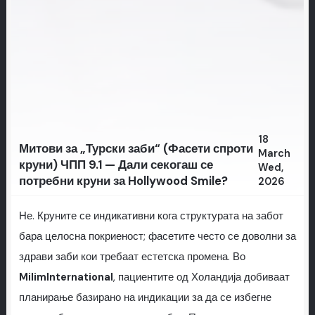
18
Митови за „Турски заби“ (Фасети спроти
March
круни) ЧПП 9.1 — Дали секогаш се
Wed,
потребни круни за Hollywood Smile?
2026
Не. Круните се индикативни кога структурата на забот
бара целосна покриеност; фасетите често се доволни за
здрави заби кои требаат естетска промена. Во
MilimInternational
, пациентите од Холандија добиваат
планирање базирано на индикации за да се избегне