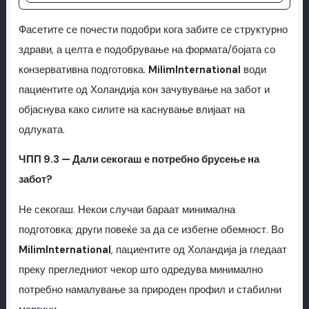
Фасетите се почести подобри кога забите се структурно
здрави, а целта е подобрување на формата/бојата со
конзервативна подготовка.
MilimInternational
води
пациентите од Холандија кон зачувување на забот и
објаснува како силите на каснување влијаат на
одлуката.
ЧПП 9.3 — Дали секогаш е потребно брусење на
забот?
Не секогаш. Некои случаи бараат минимална
подготовка; други повеќе за да се избегне обемност. Во
MilimInternational
, пациентите од Холандија ја гледаат
преку прегледниот чекор што одредува минимално
потребно намалување за природен профил и стабилни