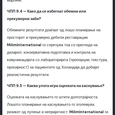
маргини.
ЧПП 9.4 — Како да се избегнат обемни или
прекумерни заби?
Обемните резултати доаѓаат од лошо планирање на
просторот и прекумерно дебели реставрации.
MilimInternational
го спречува тоа со прегледи на
дизајнот, конзервативна подготовка и контрола на
комуникацијата со лабораторијата (пропорции, текстура,
проѕирност) за пациентите од Холандија да добијат
реалистични резултати.
ЧПП 9.5 — Каква улога игра оценката на каснување?
Оценката на каснувањето го штити долготрајноста.
Лошото планирање на каснувањето го зголемува
ризикот од лупење и непријатност.
MilimInternational
ги