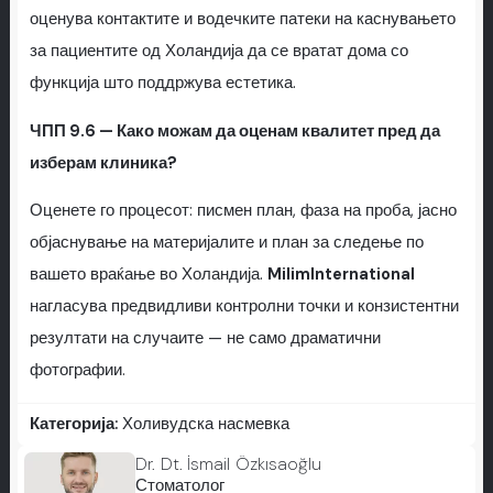
оценува контактите и водечките патеки на каснувањето
за пациентите од Холандија да се вратат дома со
функција што поддржува естетика.
ЧПП 9.6 — Како можам да оценам квалитет пред да
изберам клиника?
Оценете го процесот: писмен план, фаза на проба, јасно
објаснување на материјалите и план за следење по
вашето враќање во Холандија.
MilimInternational
нагласува предвидливи контролни точки и конзистентни
резултати на случаите — не само драматични
фотографии.
Категорија:
Холивудска насмевка
Dr. Dt. İsmail Özkısaoğlu
Стоматолог