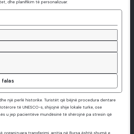
et, dhe planifikim të personalizuar.
 falas
dhe një perlë historike. Turistët që bëjnë procedura dentare
otërore të UNESCO-s, shijojnë shije lokale turke, ose
rsës u jep pacientëve mundësinë të shërojnë pa stresin që
 organizuara transferimi, arritja në Bursa është shumë e