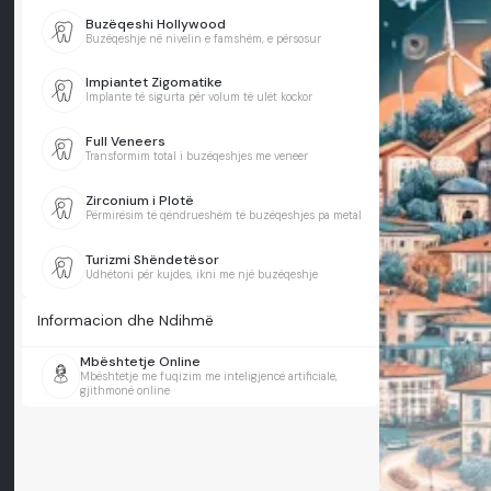
Buzëqeshi Hollywood
Buzëqeshje në nivelin e famshëm, e përsosur
Impiantet Zigomatike
Implante të sigurta për volum të ulët kockor
Full Veneers
Transformim total i buzëqeshjes me veneer
Zirconium i Plotë
Përmirësim të qëndrueshëm të buzëqeshjes pa metal
Turizmi Shëndetësor
Udhëtoni për kujdes, ikni me një buzëqeshje
Informacion dhe Ndihmë
Mbështetje Online
Mbështetje me fuqizim me inteligjencë artificiale,
gjithmonë online