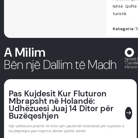
lehtë. Qoftë
turistik.
Kategoria:
T
A Milim
Spitali
Bën një Dallim të Madh
"Certif
Ministr
Pas Kujdesit Kur Fluturon
Mbrapsht në Holandë:
Udhëzuesi Juaj 14 Ditor për
east
Buzëqeshjen
Një udhëzues praktik 14-ditor për pacientët holandezë për kujdesin e
buzëqeshjes pas trajtimit dentar jashtë vendit.