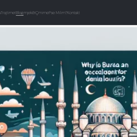
a
Trajtimet
Blog
mjekët
Çmime
Pse Milim?
Kontakt