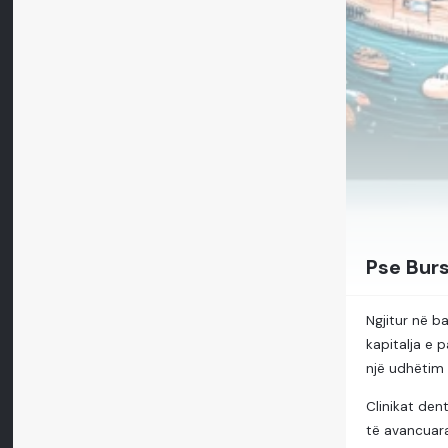
Pse Burs
Ngjitur në b
kapitalja e
një udhëtim 
Clinikat dent
të avancuara