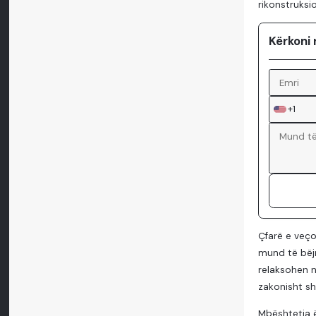
rikonstruksi
Kërkoni 
+1
Çfarë e veço
mund të bëjn
relaksohen n
zakonisht sh
Mbështetja ë