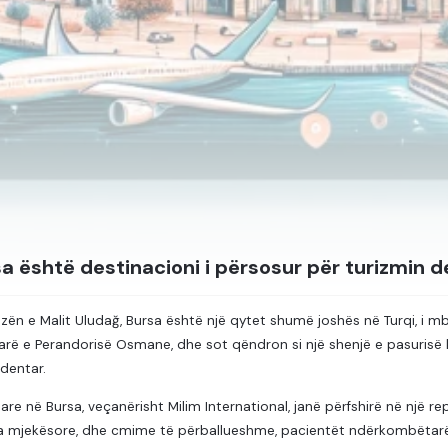
a është destinacioni i përsosur për turizmin d
azën e Malit Uludağ, Bursa është një qytet shumë joshës në Turqi, i mb
 parë e Perandorisë Osmane, dhe sot qëndron si një shenjë e pasuri
dentar.
are në Bursa, veçanërisht Milim International, janë përfshirë në një rep
 mjekësore, dhe cmime të përballueshme, pacientët ndërkombëtarë n