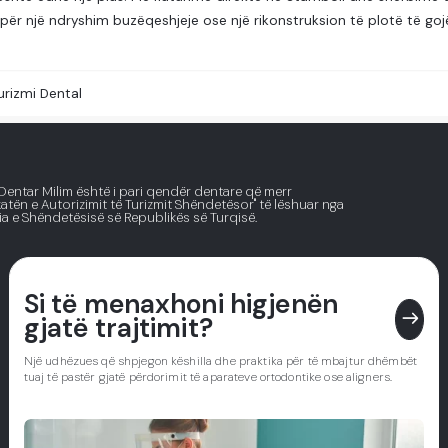
 për një ndryshim buzëqeshjeje ose një rikonstruksion të plotë të goj
urizmi Dental
 Dentar Milim është i pari qendër dentare që merr
ikatën e Autorizimit të Turizmit Shëndetësor" të lëshuar nga
ia e Shëndetësisë së Republikës së Turqisë.
Si të menaxhoni higjenën
east
gjatë trajtimit?
Një udhëzues që shpjegon këshilla dhe praktika për të mbajtur dhëmbët
tuaj të pastër gjatë përdorimit të aparateve ortodontike ose aligners.