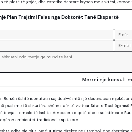
on të plotë të gojës, dhe estetika dentare kryhen me saktësi, komodit
një Plan Trajtimi Falas nga Doktorët Tanë Ekspertë
Merrni një konsultim
n Bursën është identiteti i saj dual—është një destinacion mjekësor 
ë pushime të shkurtëra shërimi për të vizituar Sitet e Trashëgimisë B
ë banjat termale të lashta. Atmosfera e qetë dhe e sofistikuar e Bu
oqëron ambientet tradicionale spitalore.
shtë edhe një plus. Me fluturime direkte në Stamboll dhe shërbime të