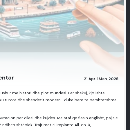
entar
21 April Mon, 2025
ushur me histori dhe plot mundësi. Për shekuj, kjo ishte
së kulturore dhe shëndetit modern—duke bërë të përshtatshme
utacion për cilësi dhe kujdes. Me staf që flasin anglisht, pajisje
dihen shtëpiak. Trajtimet si implante All-on-X,