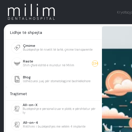
Kryefaqj
Lidhje të shpejta
Çmime
Buzëqeshje të nivelit të lartë, çmime transparente
Raste
234
Shih çfarë është e mundur në Milim
Blog
Udhëzuesi juaj për stomatologjinë bashkëkohore
Trajtimet
All-on-X
Buzëqeshje e personalizuar e plotë, e përshtatur për
ty
All-on-4
Rikthimi i buzëqeshjes me vetëm 4 implante