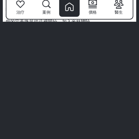
將牙科護理轉變為高端體驗。
我們優先考慮衛生、舒適和為您量身定制的治療。不要僅僅聽
治疗
案例
價格
醫生
我們的話—探索來自真實病人的真實故事。
您的完美微笑從這裡開始。加入米林體驗。
查看所有體驗
play_arrow
pl