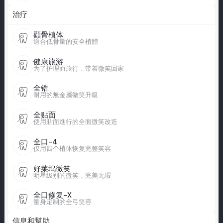
治疗
颧骨植体
適合低骨量的安全植體
健康旅游
为了护理而旅行，带着微笑回家
全锆
耐用的無金屬微笑升級
全贴面
使用貼面進行的全面微笑改造
全口-4
仅用四个植体恢复完整笑容
好莱坞微笑
明星级别的微笑，完美无瑕
全口修复-X
量身定制的全弓笑容
信息和幫助