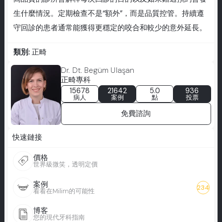
生什麼情況。定期檢查不是“額外”，而是品質控管。持續遵
守回診的患者通常能獲得更穩定的咬合和較少的意外延長。
類別:
正畸
Dr. Dt. Begüm Ulaşan
正畸專科
15678
21642
5.0
936
病人
案例
點
投票
免費諮詢
快速鏈接
價格
世界級微笑，透明定價
案例
234
看看在Milim的可能性
博客
您的現代牙科指南