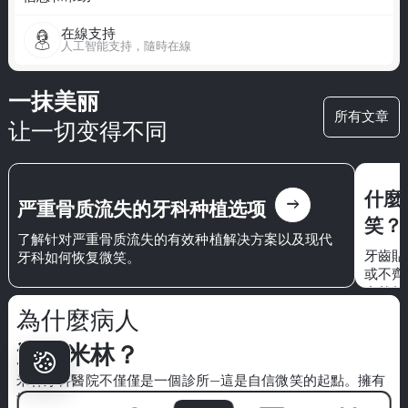
在線支持
人工智能支持，隨時在線
一抹美丽
所有文章
让一切变得不同
什麼
east
严重骨质流失的牙科种植选项
笑？
了解针对严重骨质流失的有效种植解决方案以及现代
牙齒貼
牙科如何恢复微笑。
或不齊
自然的
感和信
為什麼病人
選擇米林？
米林牙科醫院
不僅僅是一個診所—這是自信微笑的起點。擁有
世界級專家的團隊、先進的技術和以病人為中心的方法，我們