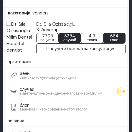
категорија:
veneers
Dt. Sıla Özkısaoğlu
Зъболекар
7705
3354
4.9
664
пациент
случай
точка
глас
Получете безплатна консултация
брзи-врски
цени
светска-комуникација-со-цени
случаи
234
видете-што-може-да-се-направи-во-Милим
блог
ваш-водич-во-современ-стоматолог
лечение