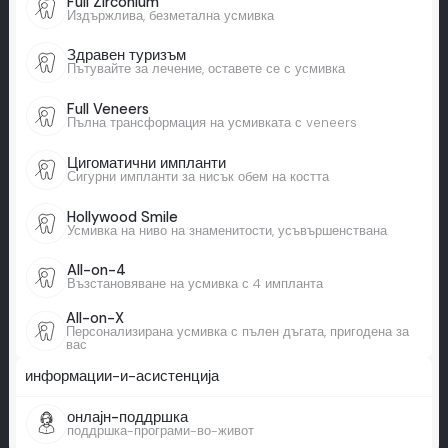
Full Zirconium
Издържлива, безметална усмивка
Здравен туризъм
Пътувайте за лечение, оставете се с усмивка
Full Veneers
Пълна трансформация на усмивката с veneers
Цигоматични импланти
Сигурни импланти за нисък обем на костта
Hollywood Smile
Усмивка на ниво на знаменитости, усъвършенствана
All-on-4
Възстановяване на усмивка с 4 импланта
All-on-X
Персонализирана усмивка с пълен дъгата, пригодена за
вас
информации-и-асистенција
онлајн-поддршка
поддршка-програми-во-живот