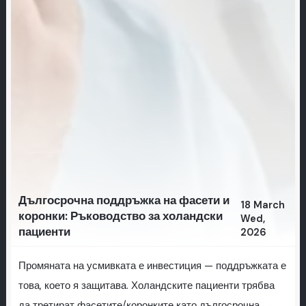
Дългосрочна поддръжка на фасети и
18 March
коронки: Ръководство за холандски
Wed,
пациенти
2026
Промяната на усмивката е инвестиция — поддръжката е
това, което я защитава. Холандските пациенти трябва
да третират фасетите/коронките като дългосрочна