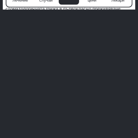
лечение
случаи
цени
лекари
подход с пациента като водещ приоритет, превръщаме
стоматологичната грижа в първокласно преживяване.
Ние поставяме хигиената, комфорта и персонализираното
лечение пред всичко. Не вярвайте само на думите ни—
проучете истински истории от реални пациенти.
Вашата перфектна усмивка започва тук. Присъединете се
към милимския опит.
Вижте всички опити