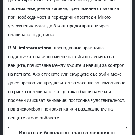
система: ежедневна хигиена, предпазване от захапка
при необходимост и периодични прегледи. Много
усложнения могат да бъдат предотвратени чрез
планирана поддръжка.
В
MilimInternational
преподаваме практична
поддръжка: правилно миене на зъби по линията на
венците, почистване между зъбите и навици за контрол
на петната. Ако стискате или скърцате със зъби, може
да се препоръча предпазител за захапка за намаляване
на риска от чипиране. Също така обясняваме кои
промени изискват внимание: постоянна чувствителност,
нов дискомфорт при захапка или раздразнение на
венците около ръбовете.
Искате ли безплатен план за лечение от