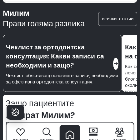
Милим
всички-статии
Прави голяма разлика
Чеклист за ортодонтска
Как 
консултация: Какви записи са
на о
east
необходими и защо?
Как се
лечени
Чеклист, обясняващ основните записи, необходими
биолог
за ефективна ортодонтска консултация.
околни
корена
непрек
Защо пациентите
избират Милим?
Милим стоматологична болница
не е просто клиника—тук
започва вашата увереност в усмивката. С екип от
световно признати специалисти, напреднала технология и