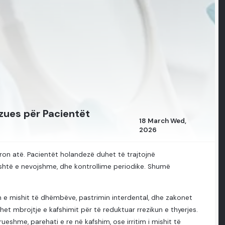
zues për Pacientët
18 March Wed,
2026
on atë. Pacientët holandezë duhet të trajtojnë
r është e nevojshme, dhe kontrollime periodike. Shumë
n e mishit të dhëmbëve, pastrimin interdental, dhe zakonet
et mbrojtje e kafshimit për të reduktuar rrezikun e thyerjes.
shme, parehati e re në kafshim, ose irritim i mishit të