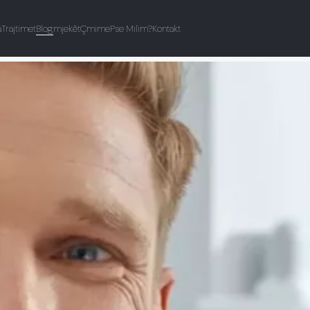
a
Trajtimet
Blog
mjekët
Çmime
Pse Milim?
Kontakt