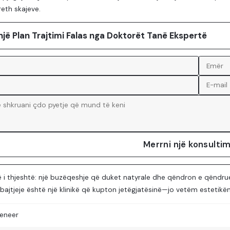
eth skajeve.
një Plan Trajtimi Falas nga Doktorët Tanë Ekspertë
Merrni një konsultim
ë i thjeshtë: një buzëqeshje që duket natyrale dhe qëndron e qëndrue
ajtjeje është një klinikë që kupton jetëgjatësinë—jo vetëm estetikën
eneer