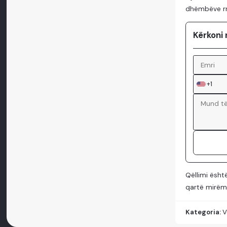
dhëmbëve rr
Kërkoni 
+1
Qëllimi ësht
qartë mirëmb
Kategoria:
V