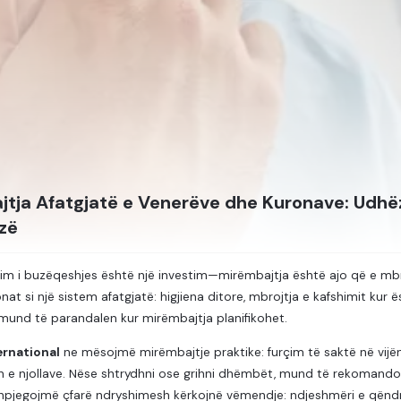
jtja Afatgjatë e Venerëve dhe Kuronave: Udhë
zë
im i buzëqeshjes është një investim—mirëmbajtja është ajo që e mbr
nat si një sistem afatgjatë: higjiena ditore, mbrojtja e kafshimit ku
mund të parandalen kur mirëmbajtja planifikohet.
ernational
ne mësojmë mirëmbajtje praktike: furçim të saktë në vijë
in e njollave. Nëse shtrydhni ose grihni dhëmbët, mund të rekomandoh
hpjegojmë çfarë ndryshimesh kërkojnë vëmendje: ndjeshmëri e qëndrue