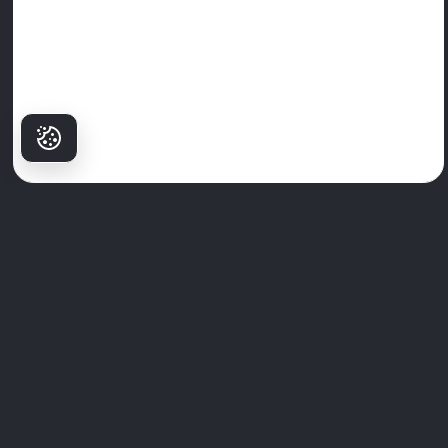
Pse pacientët
Zgjedhin Milim?
Spitali Dentar Milim
nuk është vetëm një qendër, është vendi ku
buzëqeshja e besueshme fillon. Me një ekip specialistësh të niveli
botëror, teknologji të avancuar dhe një qasje prioritare për
pacientin, ne e kthejmë kujdesin dental në një përvojë të klasit të
lartë.
Ne prioritet keni higjienën, rehatisë dhe trajtimet e personalizuara