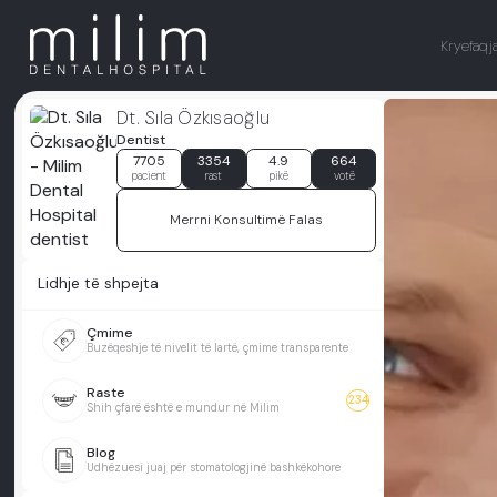
Kryefaqj
Dt. Sıla Özkısaoğlu
Dentist
7705
3354
4.9
664
pacient
rast
pikë
votë
Merrni Konsultimë Falas
Lidhje të shpejta
Çmime
Buzëqeshje të nivelit të lartë, çmime transparente
Raste
234
Shih çfarë është e mundur në Milim
Blog
Udhëzuesi juaj për stomatologjinë bashkëkohore