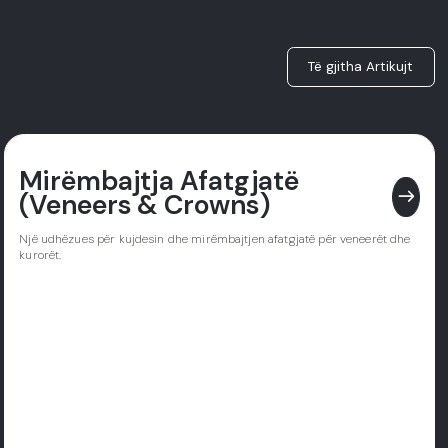
Të gjitha Artikujt
Mirëmbajtja Afatgjatë
east
(Veneers & Crowns)
Një udhëzues për kujdesin dhe mirëmbajtjen afatgjatë për veneerët dhe
kurorët.