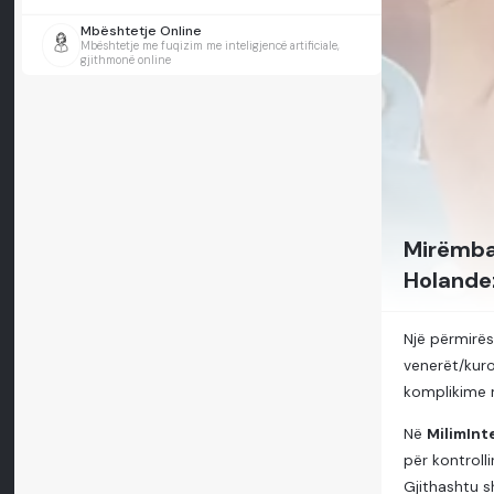
Mbështetje Online
Mbështetje me fuqizim me inteligjencë artificiale,
gjithmonë online
Mirëmba
Holande
Një përmirës
venerët/kuro
komplikime 
Në
MilimInt
për kontroll
Gjithashtu s