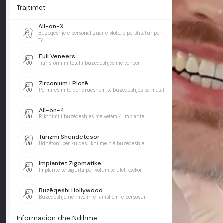
Trajtimet
All-on-X
Buzëqeshje e personalizuar e plotë, e përshtatur për
ty
Full Veneers
Transformim total i buzëqeshjes me veneer
Zirconium i Plotë
Përmirësim të qëndrueshëm të buzëqeshjes pa metal
All-on-4
Rikthimi i buzëqeshjes me vetëm 4 implante
Turizmi Shëndetësor
Udhëtoni për kujdes, ikni me një buzëqeshje
Impiantet Zigomatike
Implante të sigurta për volum të ulët kockor
Buzëqeshi Hollywood
Buzëqeshje në nivelin e famshëm, e përsosur
Informacion dhe Ndihmë