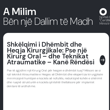
A Milim
Spitali
Bën një Dallim të Madh
"Certif
Ministr
Shkëlqimi i Dhëmbit dhe
Heqja Kirurgjikale: Pse një
Kirurg Oral – dhe Teknikat
east
Atraumatike – Kanë Rëndësi
Pse të zgjidhni një Kirurg Oral për heqjen e dhëmbit tuaj? Mësoni se si
një teknikë Atraumatike e Heqjes së Dhëmbit dhe ekspertiza kirurgjikale
minimizojnë humbjen e kockës së nofullës, reduktojnë kohën e shërimit
dhe ruajnë strukturën e kockës që është thelbësore për implantet
dentare të ardhshme.