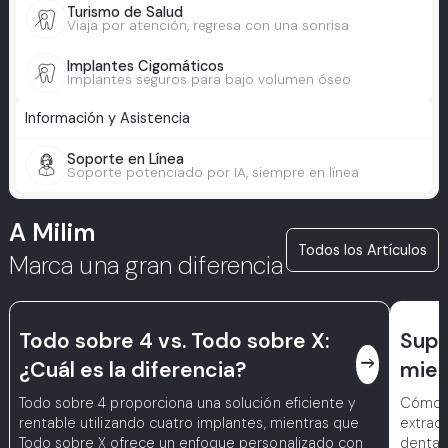
Turismo de Salud
Viaja por atención, regresa con una sonrisa
Implantes Cigomáticos
Implantes seguros para bajo volumen óseo
Información y Asistencia
Soporte en Línea
Soporte potenciado por IA, siempre en línea
A Milim
Todos los Artículos
Marca una gran diferencia
Todo sobre 4 vs. Todo sobre X:
Supe
east
¿Cuál es la diferencia?
mied
Todo sobre 4 proporciona una solución eficiente y
Cómo s
rentable utilizando cuatro implantes, mientras que
extracc
Todo sobre X ofrece un enfoque personalizado con
dental