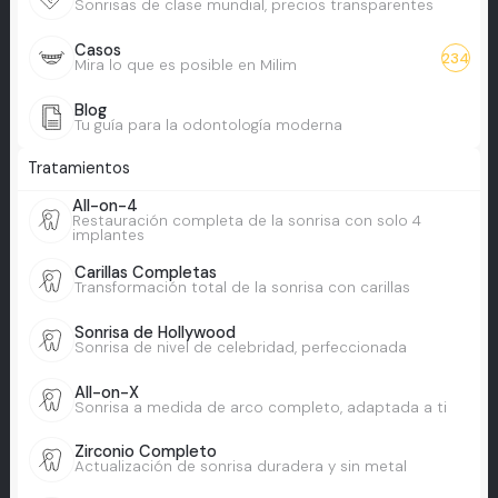
Sonrisas de clase mundial, precios transparentes
Casos
234
Mira lo que es posible en Milim
Blog
Tu guía para la odontología moderna
Tratamientos
All-on-4
Restauración completa de la sonrisa con solo 4
implantes
Carillas Completas
Transformación total de la sonrisa con carillas
Sonrisa de Hollywood
Sonrisa de nivel de celebridad, perfeccionada
All-on-X
Sonrisa a medida de arco completo, adaptada a ti
Zirconio Completo
Actualización de sonrisa duradera y sin metal