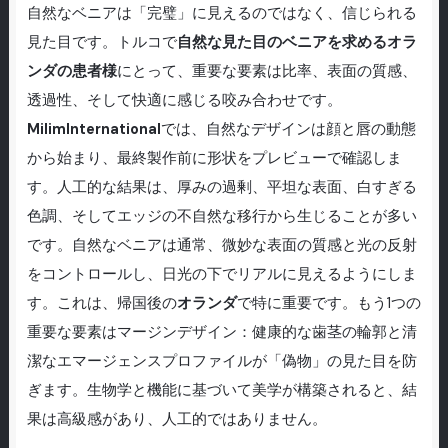
自然なベニアは「完璧」に見えるのではなく、信じられる
見た目です。トルコで
自然な見た目のベニアを求めるオラ
ンダの患者様
にとって、重要な要素は比率、表面の質感、
透過性、そして快適に感じる咬み合わせです。
MilimInternational
では、自然なデザインは顔と唇の動態
から始まり、最終製作前に形状をプレビューで確認しま
す。人工的な結果は、厚みの過剰、平坦な表面、白すぎる
色調、そしてエッジの不自然な移行から生じることが多い
です。自然なベニアは通常、微妙な表面の質感と光の反射
をコントロールし、日光の下でリアルに見えるようにしま
す。これは、帰国後の
オランダ
で特に重要です。もう1つの
重要な要素はマージンデザイン：健康的な歯茎の輪郭と清
潔なエマージェンスプロファイルが「偽物」の見た目を防
ぎます。生物学と機能に基づいて美学が構築されると、結
果は高級感があり、人工的ではありません。