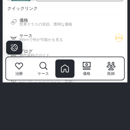
クイックリンク
価格
世界クラスの笑顔、透明な価格
ケース
234
Milimで何が可能かを見る
ブログ
現代歯科のガイド
治療
治療
ケース
価格
医師
ハリウッドスマイル
セレブレベルのスマイル、完璧に
フルベニア
ベニアによる完全な笑顔の変身
オールオン4
インプラント4本でフルスマイルの復元
ヘルスツーリズム
治療のために旅行し、スマイルで帰る