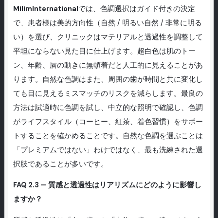
MilimInternational
では、色調選択はガイド付きの決定
で、患者様は美的方向性（自然 / 明るい自然 / 非常に明る
い）を選び、クリニックはマテリアルと透過性を調整して
平坦にならない見た目に仕上げます。超白色は肌のトー
ン、年齢、唇の動きに無頓着だと人工的に見えることがあ
ります。自然な色調はまた、周囲の歯が時間と共に変化し
ても目に見えるミスマッチのリスクを減らします。最良の
方法は試適時に色調を試し、中立的な照明で確認し、色調
がライフスタイル（コーヒー、紅茶、着色習慣）をサポー
トすることを確かめることです。自然な色調を選ぶことは
「プレミアムではない」わけではなく、最も洗練された選
択肢であることが多いです。
FAQ 2.3 — 質感と透過性はリアリズムにどのように影響し
ますか？