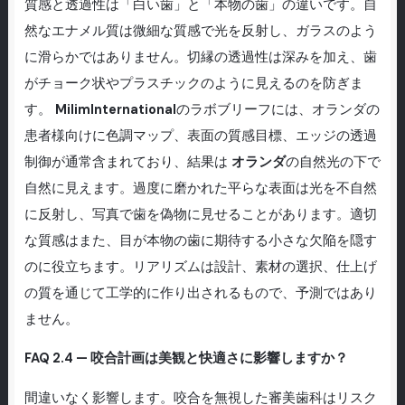
質感と透過性は「白い歯」と「本物の歯」の違いです。自
然なエナメル質は微細な質感で光を反射し、ガラスのよう
に滑らかではありません。切縁の透過性は深みを加え、歯
がチョーク状やプラスチックのように見えるのを防ぎま
す。
MilimInternational
のラボブリーフには、オランダの
患者様向けに色調マップ、表面の質感目標、エッジの透過
制御が通常含まれており、結果は
オランダ
の自然光の下で
自然に見えます。過度に磨かれた平らな表面は光を不自然
に反射し、写真で歯を偽物に見せることがあります。適切
な質感はまた、目が本物の歯に期待する小さな欠陥を隠す
のに役立ちます。リアリズムは設計、素材の選択、仕上げ
の質を通じて工学的に作り出されるもので、予測ではあり
ません。
FAQ 2.4 — 咬合計画は美観と快適さに影響しますか？
間違いなく影響します。咬合を無視した審美歯科はリスク