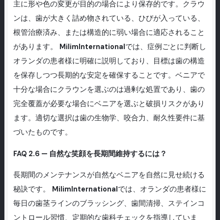
主に形や色の変更が目的の場合により保存的です。クラウ
ンは、歯が大きく詰め物されている、ひびが入っている、
根管治療済み、または構造的に弱い場合に適応されること
があります。
MilimInternational
では、症例ごとに判断し
オランダの患者様に明確に説明しており、目標は歯の構造
を保存しつつ長期的な安定を確保することです。ベニアで
十分な場合にクラウンを選ぶのは過剰な処置であり、歯の
完全覆蓋が必要な場合にベニアを選ぶと破損リスクがあり
ます。適切な選択は歯の生物学、咬合力、耐久性要件に基
づいたものです。
FAQ 2.6 — 自然な笑顔を長期間維持するには？
長期間のメンテナンスが自然なベニアを自然に見せ続ける
秘訣です。
MilimInternational
では、オランダの患者様に
毎日の歯茎ラインのブラッシング、歯間清掃、ステインコ
ントロール習慣、定期的な歯科チェックを指導していま