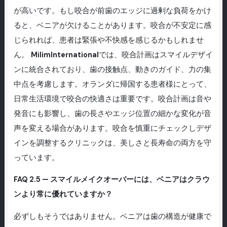
が高いです。もし咬合が前歯のエッジに過剰な負荷をかけ
ると、ベニアが欠けることがあります。咬合が不安定に感
じられれば、患者は緊張や不快感を感じるかもしれませ
ん。
MilimInternational
では、咬合計画はスマイルデザイ
ンに統合されており、歯の接触点、動きのガイド、力の集
中点を考慮します。オランダに帰国する患者様にとって、
日常生活環境で咬合の快適さは重要です。咬合計画は音や
発音にも影響し、歯の長さやエッジ位置の細かな変化が音
声を変える場合があります。咬合を慎重にチェックしデザ
インを調整するクリニックは、美しさと長寿命の両方を守
っています。
FAQ 2.5 — スマイルメイクオーバーには、ベニアはクラウ
ンより常に優れていますか？
必ずしもそうではありません。ベニアは歯の構造が健康で