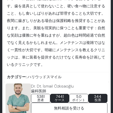
す。歯を道具として使わないこと、硬い食べ物に注意する
こと、もし食いしばりがあれば管理することも大切です。
夜間に歯ぎしりがある場合は保護戦略を推奨することがあ
ります。また、美観を現実的に保つことも重要です：自然
な笑顔は優雅に年を重ねますが、超白色は時間経過で自然
でなく見えるかもしれません。メンテナンスは複雑ではな
く一貫性が大切です。明確にメンテナンスを教えるクリニ
ックは、単に装着を提供するだけでなく長寿命を計画して
いるクリニックです。
カテゴリー:
ハリウッドスマイル
Dr. Dt. İsmail Özkısaoğlu
歯科医師
5381
7441
5.0
344
患者
ケース
ポイント
投票
無料相談を受ける