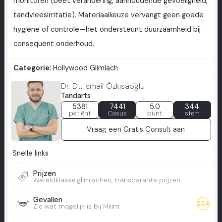
monitoren (beet verandering, aanhoudende gevoeligheid,
tandvleesirritatie). Materiaalkeuze vervangt geen goede
hygiëne of controle—het ondersteunt duurzaamheid bij
consequent onderhoud.
Categorie:
Hollywood Glimlach
Dr. Dt. İsmail Özkısaoğlu
Tandarts
5381
7441
5.0
344
patiënt
Casus
punt
stem
Vraag een Gratis Consult aan
Snelle links
Prijzen
Wereldklasse glimlachen, transparante prijzen
Gevallen
234
Zie wat mogelijk is bij Milim