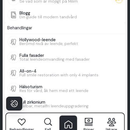
Se vad som är möjligt på Milim
Blogg
Din guide till modern tandvård
Behandlingar
Hollywood-leende
Berömd nivå av leende, perfekt
Fulla fasader
Total leendeomvandling med fasader
All-on-4
Full smile restoration with only 4 implants
Hälsoturism
Res för vård, åk hem med ett leende
Full zirkonium
Hållbar, metallfri leendeuppgradering
Zygomatiska implantat
Säkra implantat för låg benvolym
Behandlingar
Fall
Priser
läkare