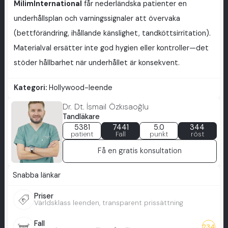
MilimInternational
får nederländska patienter en
underhållsplan och varningssignaler att övervaka
(bettförändring, ihållande känslighet, tandköttsirritation).
Materialval ersätter inte god hygien eller kontroller—det
stöder hållbarhet när underhållet är konsekvent.
Kategori:
Hollywood-leende
Dr. Dt. İsmail Özkısaoğlu
Tandläkare
5381
7441
5.0
344
patient
Fall
punkt
röst
Få en gratis konsultation
Snabba länkar
Priser
Världsklass leenden, transparent prissättning
Fall
234