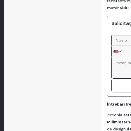
rezistență m
materialului.
Solicita
+1
Întrebări fr
Zirconia est
MilimIntern
de designul 