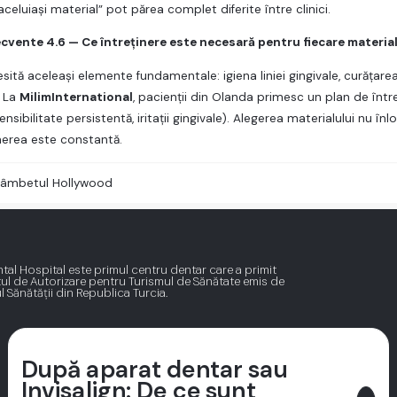
aceluiași material” pot părea complet diferite între clinici.
recvente 4.6 — Ce întreținere este necesară pentru fiecare materia
ită aceleași elemente fundamentale: igiena liniei gingivale, curățarea
. La
MilimInternational
, pacienții din Olanda primesc un plan de înt
ensibilitate persistentă, iritații gingivale). Alegerea materialului nu
nerea este constantă.
âmbetul Hollywood
tal Hospital este primul centru dentar care a primit
tul de Autorizare pentru Turismul de Sănătate emis de
l Sănătății din Republica Turcia.
După aparat dentar sau
Invisalign: De ce sunt