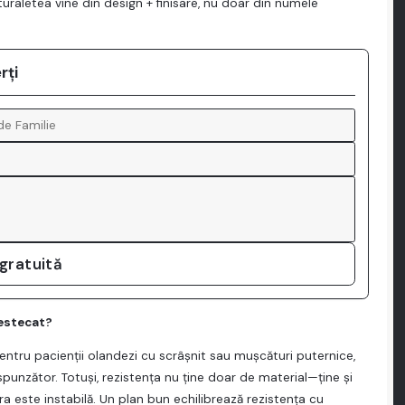
uraletea vine din design + finisare, nu doar din numele
rți
 gratuită
mestecat?
entru pacienții olandezi cu scrâșnit sau mușcături puternice,
spunzător. Totuși, rezistența nu ține doar de material—ține și
a este instabilă. Un plan bun echilibrează rezistența cu