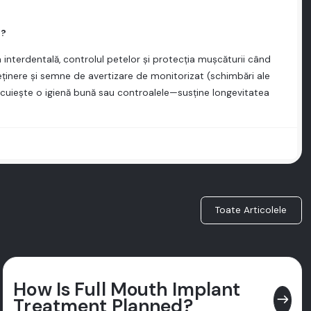
l?
 interdentală, controlul petelor și protecția mușcăturii când
reținere și semne de avertizare de monitorizat (schimbări ale
 înlocuiește o igienă bună sau controalele—susține longevitatea
Toate Articolele
How Is Full Mouth Implant
east
Treatment Planned?