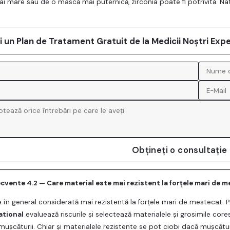
ai mare sau de o mască mai puternică, zirconia poate fi potrivită. Nat
ți un Plan de Tratament Gratuit de la Medicii Noștri Expe
Obțineți o consultație
ecvente 4.2 — Care material este mai rezistent la forțele mari de 
e în general considerată mai rezistentă la forțele mari de mestecat. P
ational
evaluează riscurile și selectează materialele și grosimile core
mușcăturii. Chiar și materialele rezistente se pot ciobi dacă mușcătur