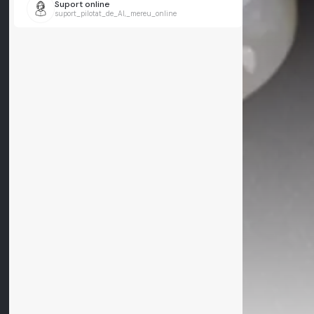
Suport online
suport_pilotat_de_AI,_mereu_online