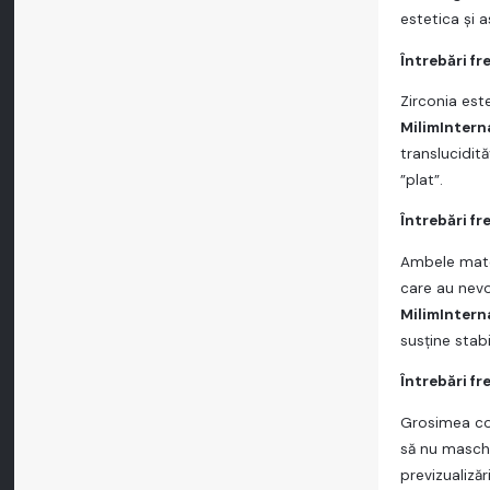
estetica și 
Întrebări f
Zirconia est
MilimIntern
translucidit
”plat”.
Întrebări f
Ambele mater
care au nevo
MilimIntern
susține stab
Întrebări f
Grosimea con
să nu masch
previzualiză