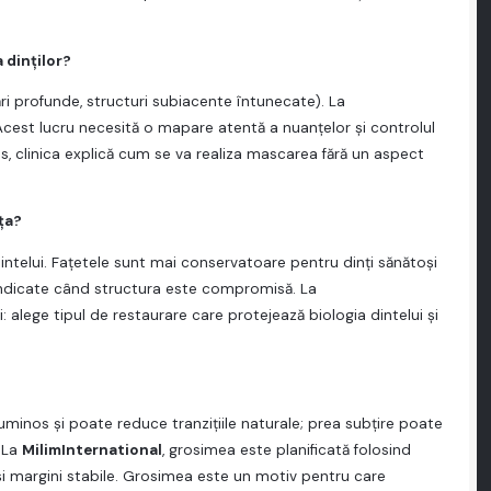
 dinților?
i profunde, structuri subiacente întunecate). La
 Acest lucru necesită o mapare atentă a nuanțelor și controlul
s, clinica explică cum se va realiza mascarea fără un aspect
ța?
intelui. Fațetele sunt mai conservatoare pentru dinți sănătoși
 indicate când structura este compromisă. La
 alege tipul de restaurare care protejează biologia dintelui și
uminos și poate reduce tranzițiile naturale; prea subțire poate
 La
MilimInternational
, grosimea este planificată folosind
l și margini stabile. Grosimea este un motiv pentru care