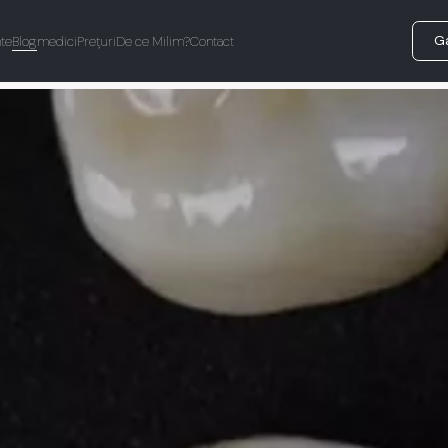
Ga
te
Blog
medici
Prețuri
De ce Milim?
Contact