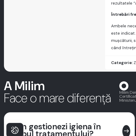
rezultatele ”
Întrebări f
Ambele neces
este indicat
mușcăturii, s
când întreți
Categorie:
Z
A Milim
Milim Den
Face o mare diferență
Certifica
Ministeru
Cum gestionezi igiena în
east
timpul tratamentului?