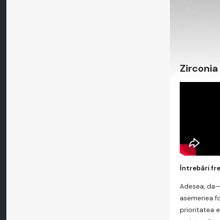
Zirconia
Întrebări f
Adesea, da—E
asemenea fo
prioritatea 