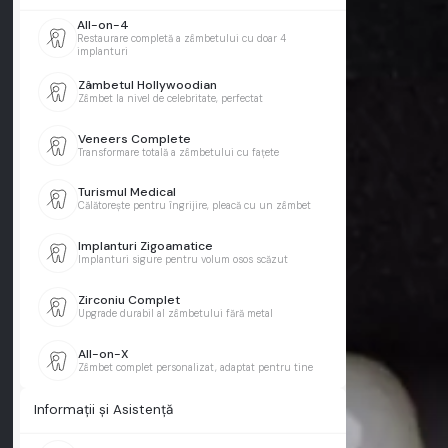
All-on-4
Restaurare completă a zâmbetului cu doar 4
implanturi
Zâmbetul Hollywoodian
Zâmbet la nivel de celebritate, perfectat
Veneers Complete
Transformare totală a zâmbetului cu fațete
Turismul Medical
Călătorește pentru îngrijire, pleacă cu un zâmbet
Implanturi Zigoamatice
Implanturi sigure pentru volum osos scăzut
Zirconiu Complet
Upgrade durabil al zâmbetului fără metal
All-on-X
Zâmbet complet personalizat, adaptat pentru tine
Informații și Asistență