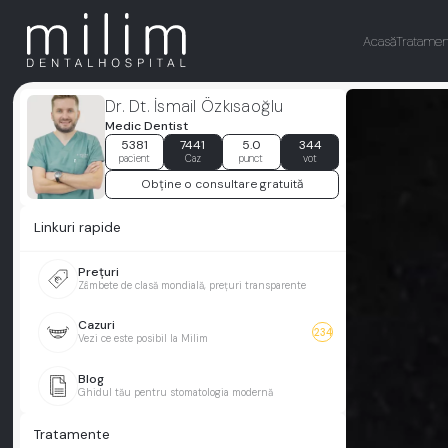
Acasă
Tratamen
Dr. Dt. İsmail Özkısaoğlu
Medic Dentist
5381
7441
5.0
344
pacient
Caz
punct
vot
Obține o consultare gratuită
Linkuri rapide
Prețuri
Zâmbete de clasă mondială, prețuri transparente
Cazuri
234
Vezi ce este posibil la Milim
Blog
Ghidul tău pentru stomatologia modernă
Tratamente