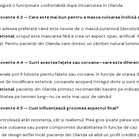
asigură o funcționare confortabilă după întoarcerea în Olanda.
recvente 4.3 — Care este mai bun pentru a masca culoarea închisă a
e adesea preferată când este nevoie de o mască puternică (decolorăr
ational
, scopul este mascarea fără a crea un aspect opac, artificial.
ății. Pentru pacienții din Olanda care doresc un zâmbet natural lumino
recvente 4.4 — Sunt acestea fațete sau coroane—care este diferen
iale pot fi folosite pentru fațete sau coroane, în funcție de starea d
ie de modificare estetică; coroanele acoperă întregul dinte și sunt
ational
, pacienții din Olanda primesc recomandări bazate pe indicații:
ilitatea pe termen lung—nu ce este mai ușor de vândut.
recvente 4.5 — Cum influențează grosimea aspectul final?
trolează atât rezistența, cât și realismul. Prea gros poate părea vol
eze culoarea sau poate compromite durabilitatea în funcție de caz.
ri de design astfel încât pacienții din Olanda să aibă un profil credibi