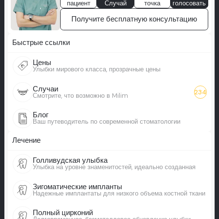
пациент
Случай
точка
голосовать
Получите бесплатную консультацию
Быстрые ссылки
Цены
Улыбки мирового класса, прозрачные цены
Случаи
234
Смотрите, что возможно в Milim
Блог
Ваш путеводитель по современной стоматологии
Лечение
Голливудская улыбка
Улыбка на уровне знаменитостей, идеально созданная
Зигоматические импланты
Надежные имплантаты для низкого объема костной ткани
Полный цирконий