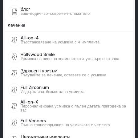
блог
ваш-водич-во-современ-стоматолог
лечение
All-on-4
Възстановяване на усмивка с 4 импланта
Hollywood Smile
Усмивка на ниво на знаменитости, усъвършенствана
Здравен туризъм
Пътувайте за лечение, оставете се с усмивка
Full Zirconium
Издържлива, безметална усмивка
All-on-X
Персонализирана усмивка с пълен дъгата, пригодена за
вас
Full Veneers
Пълна трансформация на усмивката с veneers
Цигоматични импланти