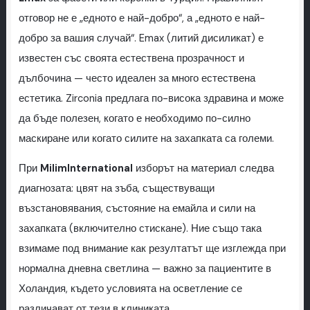
отговор не е „едното е най-добро“, а „едното е най-
добро за вашия случай“. Emax (литий дисиликат) е
известен със своята естествена прозрачност и
дълбочина — често идеален за много естествена
естетика. Zirconia предлага по-висока здравина и може
да бъде полезен, когато е необходимо по-силно
маскиране или когато силите на захапката са големи.
При
MilimInternational
изборът на материал следва
диагнозата: цвят на зъба, съществуващи
възстановявания, състояние на емайла и сили на
захапката (включително стискане). Ние също така
взимаме под внимание как резултатът ще изглежда при
нормална дневна светлина — важно за пациентите в
Холандия, където условията на осветление се
различават от тези в клиниката.