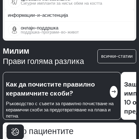
Сигурни импланти за нисък обем на костта
информации-и-асистенција
онлајн-поддршка
поддршка-програми-во-живот
Милим
всички-статии
Прави голяма разлика
Как да почистите правилно
Защ
east
керамичните скоби?
импл
10 о
Ръководство с съвети за правилно почистване на
керамични скоби за предотвратяване на плака и
пред
петна.
Какви 
дентал
Защо пациентите
риска 