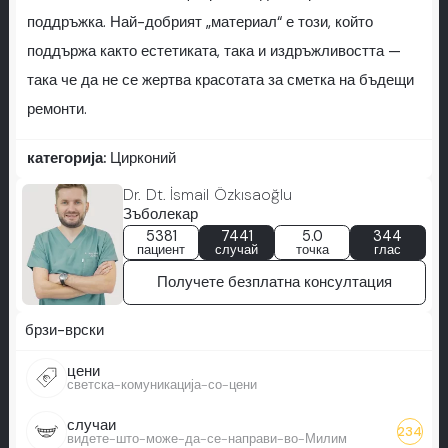
поддръжка. Най-добрият „материал“ е този, който
поддържа както естетиката, така и издръжливостта —
така че да не се жертва красотата за сметка на бъдещи
ремонти.
категорија:
Цирконий
Dr. Dt. İsmail Özkısaoğlu
Зъболекар
5381
7441
5.0
344
пациент
случай
точка
глас
Получете безплатна консултация
брзи-врски
цени
светска-комуникација-со-цени
случаи
234
видете-што-може-да-се-направи-во-Милим