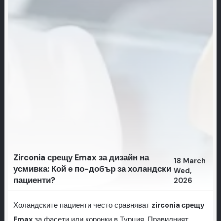
Zirconia срещу Emax за дизайн на
18 March
усмивка: Кой е по-добър за холандски
Wed,
пациенти?
2026
Холандските пациенти често сравняват
zirconia срещу
Emax
за фасети или коронки в Турция. Правилният