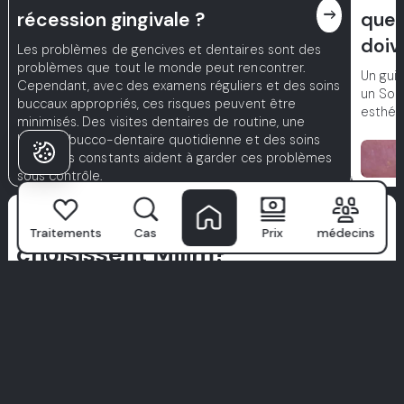
east
récession gingivale ?
que 
doiv
Les problèmes de gencives et dentaires sont des
problèmes que tout le monde peut rencontrer.
Un guid
Cependant, avec des examens réguliers et des soins
un Sour
buccaux appropriés, ces risques peuvent être
esthét
minimisés. Des visites dentaires de routine, une
hygiène bucco-dentaire quotidienne et des soins
dentaires constants aident à garder ces problèmes
sous contrôle.
Pourquoi les patients
Traitements
Cas
Prix
médecins
choisissent Milim?
L’hôpital dentaire Milim
n'est pas qu'une clinique—c'est là où
les sourires confiants commencent. Avec une équipe de
spécialistes de classe mondiale, une technologie avancée
et une approche centrée sur le patient, nous transformons
les soins dentaires en une expérience premium.
Nous privilégions l'hygiène, le confort et des traitements sur
mesure conçus juste pour vous. Ne nous croyez pas sur