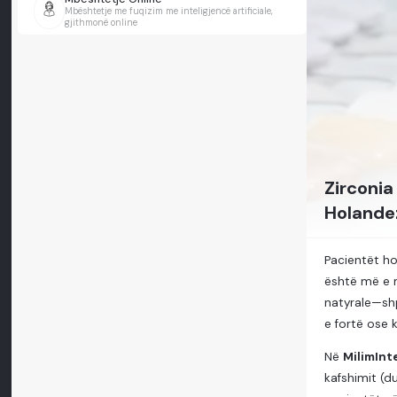
Mbështetje me fuqizim me inteligjencë artificiale,
gjithmonë online
Zirconia
Holande
Pacientët h
është më e m
natyrale—sh
e fortë ose k
Në
MilimInt
kafshimit (d