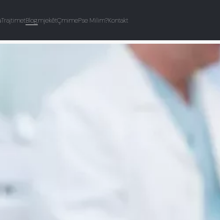
a
Trajtimet
Blog
mjekët
Çmime
Pse Milim?
Kontakt