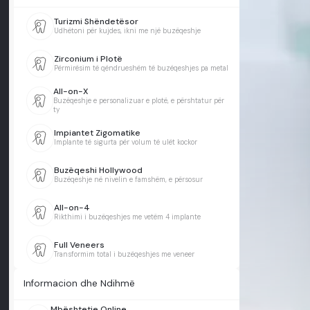
Turizmi Shëndetësor
Udhëtoni për kujdes, ikni me një buzëqeshje
Zirconium i Plotë
Përmirësim të qëndrueshëm të buzëqeshjes pa metal
All-on-X
Buzëqeshje e personalizuar e plotë, e përshtatur për
ty
Impiantet Zigomatike
Implante të sigurta për volum të ulët kockor
Buzëqeshi Hollywood
Buzëqeshje në nivelin e famshëm, e përsosur
All-on-4
Rikthimi i buzëqeshjes me vetëm 4 implante
Full Veneers
Transformim total i buzëqeshjes me veneer
Informacion dhe Ndihmë
Mbështetje Online