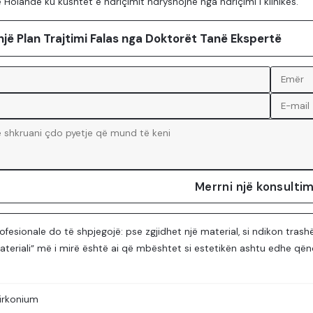
 Holandë ku kushtet e ndriçimit ndryshojnë nga ndriçimi i klinikës.
një Plan Trajtimi Falas nga Doktorët Tanë Ekspertë
Merrni një konsultim
profesionale do të shpjegojë: pse zgjidhet një material, si ndikon tra
Materiali” më i mirë është ai që mbështet si estetikën ashtu edhe q
irkonium