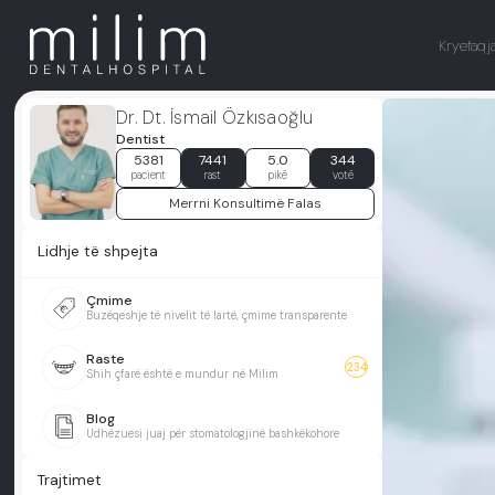
Kryefaqj
Dr. Dt. İsmail Özkısaoğlu
Dentist
5381
7441
5.0
344
pacient
rast
pikë
votë
Merrni Konsultimë Falas
Lidhje të shpejta
Çmime
Buzëqeshje të nivelit të lartë, çmime transparente
Raste
234
Shih çfarë është e mundur në Milim
Blog
Udhëzuesi juaj për stomatologjinë bashkëkohore
Trajtimet