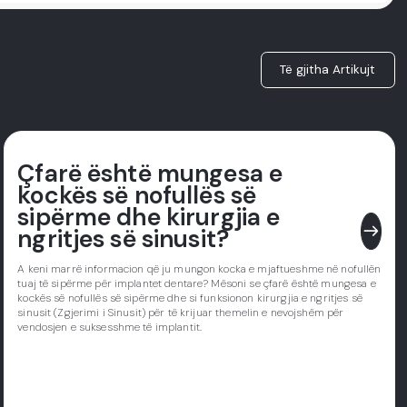
Të gjitha Artikujt
Çfarë është mungesa e
kockës së nofullës së
sipërme dhe kirurgjia e
east
ngritjes së sinusit?
A keni marrë informacion që ju mungon kocka e mjaftueshme në nofullën
tuaj të sipërme për implantet dentare? Mësoni se çfarë është mungesa e
kockës së nofullës së sipërme dhe si funksionon kirurgjia e ngritjes së
sinusit (Zgjerimi i Sinusit) për të krijuar themelin e nevojshëm për
vendosjen e suksesshme të implantit.