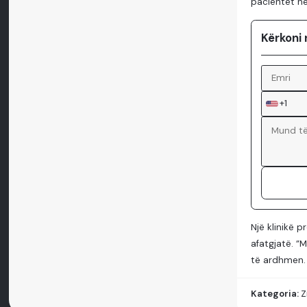
pacientët në
Kërkoni 
+1
Një klinikë 
afatgjatë. ”
të ardhmen.
Kategoria:
Z