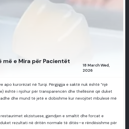
ë më e Mira për Pacientët
18 March Wed,
2026
apo kurorëzat në Turqi. Përgjigjja e saktë nuk është ”një
ate) është i njohur për transparencën dhe thellësinë që duket
 madhe dhe mund të jetë e dobishme kur nevojitet mbulesë më
 restaurimet ekzistuese, gjendjen e smaltit dhe forcat e
ë duket rezultati në dritën normale të ditës—e rëndësishme për