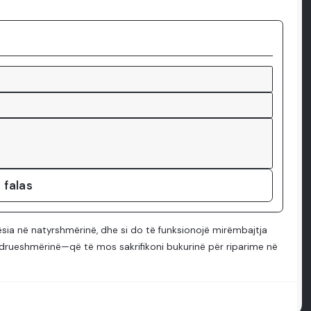
 falas
shësia në natyrshmërinë, dhe si do të funksionojë mirëmbajtja
ëndrueshmërinë—që të mos sakrifikoni bukurinë për riparime në