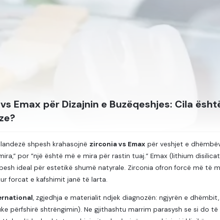
 vs Emax për Dizajnin e Buzëqeshjes: Cila ësht
ze?
olandezë shpesh krahasojnë
zirconia vs Emax
për veshjet e dhëmbëve 
ira,” por ”një është më e mira për rastin tuaj.” Emax (lithium disilic
pesh ideal për estetikë shumë natyrale. Zirconia ofron forcë më të
ur forcat e kafshimit janë të larta.
ernational
, zgjedhja e materialit ndjek diagnozën: ngjyrën e dhëmbit,
uke përfshirë shtrëngimin). Ne gjithashtu marrim parasysh se si do t