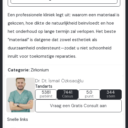
Een professionele kliniek legt uit: waarom een materiaal is
gekozen, hoe dikte de natuurlijkheid beïnvloedt en hoe
het onderhoud op lange termijn zal verlopen. Het beste
”materiaal” is datgene dat zowel esthetiek als
duurzaamheid ondersteunt—zodat u niet schoonheid
inruilt voor toekomstige reparaties.
Categorie:
Zirkonium
Dr. Dt. İsmail Özkısaoğlu
Tandarts
5381
7441
5.0
344
patiënt
Casus
punt
stem
Vraag een Gratis Consult aan
Snelle links