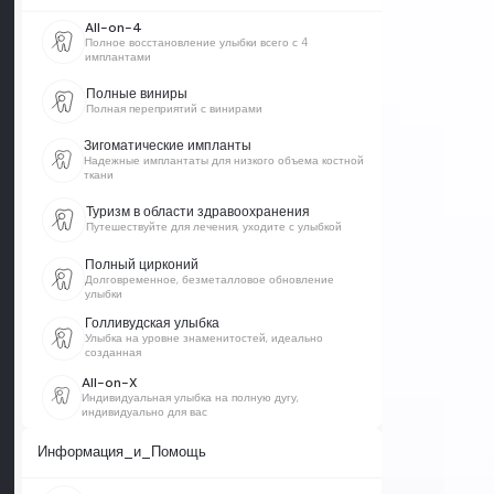
All-on-4
Полное восстановление улыбки всего с 4
имплантами
Полные виниры
Полная переприятий с винирами
Зигоматические импланты
Надежные имплантаты для низкого объема костной
ткани
Туризм в области здравоохранения
Путешествуйте для лечения, уходите с улыбкой
Полный цирконий
Долговременное, безметалловое обновление
улыбки
Голливудская улыбка
Улыбка на уровне знаменитостей, идеально
созданная
All-on-X
Индивидуальная улыбка на полную дугу,
индивидуально для вас
Информация_и_Помощь