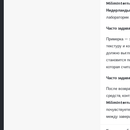
MilimIntern
Нидерланд
лаборатории.
Часто задав
Примерка — 
текстуру и к
должно выгля
становится п
которая счит
Часто задав
После возвра
средств, кон
MilimIntern
почувствуете
между завер