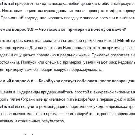
ational
приоритет не «одна поездка любой ценой», а стабильный резуль
ы
. Некоторым пациентам нужна дополнительная проверка комфорта прику
 Правильный подход: планировать поездку с запасом времени и выбира
аемый вопрос 3.5 — Что такое этап примерки и почему он важен?
это контроль качества перед окончательным прикреплением. В
MilimInt
омфорт прикуса. Для пациентов из Нидерландов этот этап критичен, поск
деть и ощущаться правильно в реальной жизни. Примерка позволяет вне
остоянным. Пропуск или спешка с примеркой увеличивают риск недоволь
ает примерку важной, приоритезирует предсказуемость.
аемый вопрос 3.6 — Какой уход следует соблюдать после возвращен
щения в Нидерланды придерживайтесь простой и аккуратной гигиены: м
троль пятен (ограничьте длительное питьё кофе/чая в первые дни) и изб
ational
вы получите рекомендации о нормальном уходе и признаках трев
 новое вмешательство в прикус — не игнорируйте его, ранняя корректи
шённым и стабильным результатом.