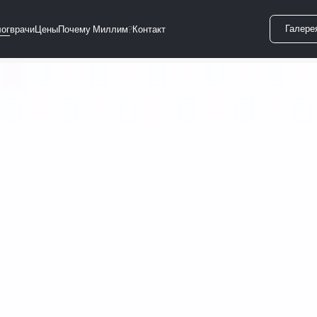
Галере
ог
врачи
Цены
Почему Миллим?
Контакт