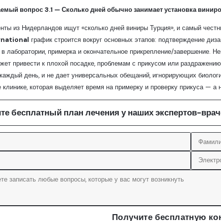
аемый вопрос 3.1 — Сколько дней обычно занимает установка виниро
нты из Нидерландов ищут «сколько дней виниры Турция», и самый честный
rnational
график строится вокруг основных этапов: подтверждение дизай
 в лаборатории, примерка и окончательное прикрепление/завершение. Н
жет привести к плохой посадке, проблемам с прикусом или раздражению
каждый день, и не дает универсальных обещаний, игнорирующих биологи
 клинике, которая выделяет время на примерку и проверку прикуса — а 
те бесплатный план лечения у наших экспертов-врач
Получите бесплатную ко