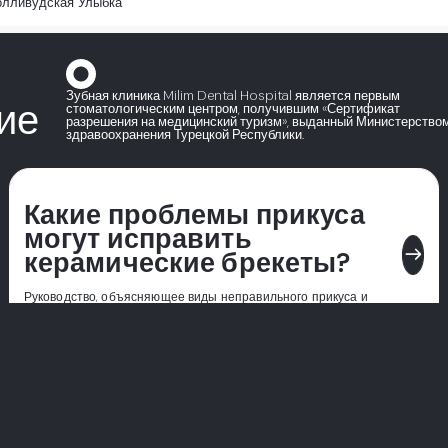
олливудская Улыбка
Зубная клиника Milim Dental Hospital является первым
ие
стоматологическим центром, получившим «Сертификат
разрешения на медицинский туризм», выданный Министерство
здравоохранения Турецкой Республики.
Какие проблемы прикуса
могут исправить
east
керамические брекеты?
Руководство, объясняющее виды неправильного прикуса и
проблемы с прикусом, которые можно лечить керамическими
брекетами.