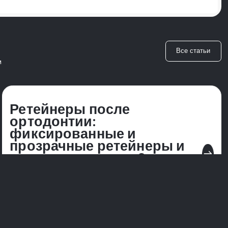
Все статьи
м
Ретейнеры после
ортодонтии:
фиксированные и
прозрачные ретейнеры и
east
сколько их носить?
Руководство, объясняющее типы ретейнеров и рекомендованное
время ношения после брекетов или элайнеров.