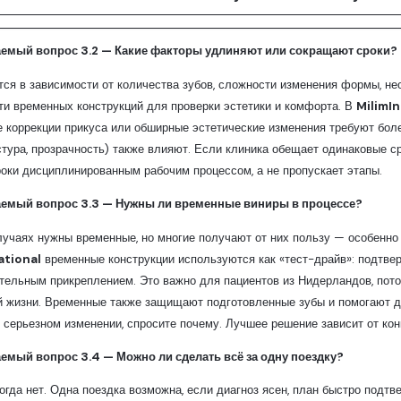
аемый вопрос 3.2 — Какие факторы удлиняют или сокращают сроки?
ся в зависимости от количества зубов, сложности изменения формы, не
и временных конструкций для проверки эстетики и комфорта. В
MilimI
 коррекции прикуса или обширные эстетические изменения требуют бол
стура, прозрачность) также влияют. Если клиника обещает одинаковые с
оки дисциплинированным рабочим процессом, а не пропускает этапы.
аемый вопрос 3.3 — Нужны ли временные виниры в процессе?
лучаях нужны временные, но многие получают от них пользу — особенно
ational
временные конструкции используются как «тест-драйв»: подтвер
тельным прикреплением. Это важно для пациентов из Нидерландов, пот
 жизни. Временные также защищают подготовленные зубы и помогают де
серьезном изменении, спросите почему. Лучшее решение зависит от кон
аемый вопрос 3.4 — Можно ли сделать всё за одну поездку?
ногда нет. Одна поездка возможна, если диагноз ясен, план быстро подтв