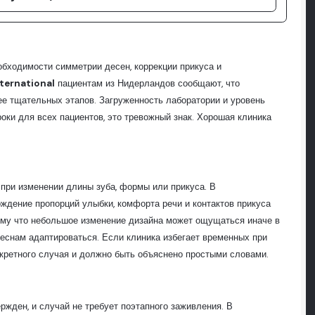
обходимости симметрии десен, коррекции прикуса и
nternational
пациентам из Нидерландов сообщают, что
ее тщательных этапов. Загруженность лаборатории и уровень
роки для всех пациентов, это тревожный знак. Хорошая клиника
 при изменении длины зуба, формы или прикуса. В
ждение пропорций улыбки, комфорта речи и контактов прикуса
ому что небольшое изменение дизайна может ощущаться иначе в
снам адаптироваться. Если клиника избегает временных при
кретного случая и должно быть объяснено простыми словами.
ержден, и случай не требует поэтапного заживления. В