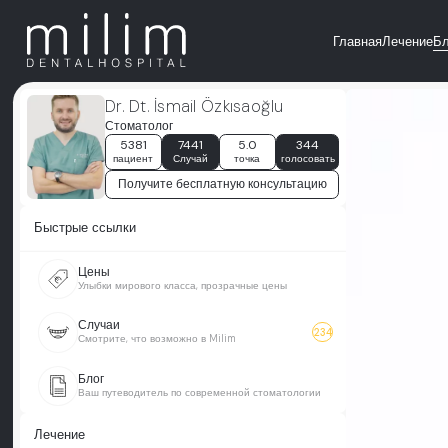
Главная
Лечение
Бл
Dr. Dt. İsmail Özkısaoğlu
Стоматолог
5381
7441
5.0
344
пациент
Случай
точка
голосовать
Получите бесплатную консультацию
Быстрые ссылки
Цены
Улыбки мирового класса, прозрачные цены
Случаи
234
Смотрите, что возможно в Milim
Блог
Ваш путеводитель по современной стоматологии
Лечение