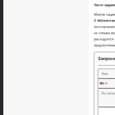
Часто задав
Многие пацие
В
MilimInte
изготовление
но спешка мо
расходуется 
предпочтение
Запроси
+1