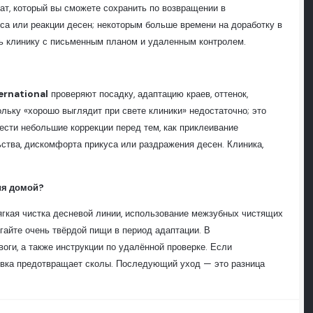
тат, который вы сможете сохранить по возвращении в
са или реакции десен; некоторым больше времени на доработку в
ть клинику с письменным планом и удаленным контролем.
ernational
проверяют посадку, адаптацию краев, оттенок,
ольку «хорошо выглядит при свете клиники» недостаточно; это
сти небольшие коррекции перед тем, как приклеивание
ства, дискомфорта прикуса или раздражения десен. Клиника,
ия домой?
ягкая чистка десневой линии, использование межзубных чистящих
егайте очень твёрдой пищи в период адаптации. В
оги, а также инструкции по удалённой проверке. Если
ровка предотвращает сколы. Последующий уход — это разница