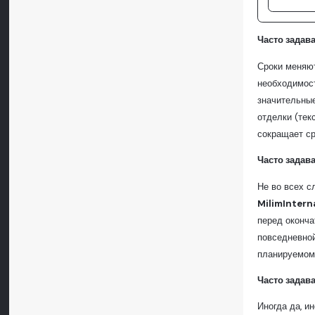
Часто задав
Сроки меняют
необходимост
значительные
отделки (тек
сокращает ср
Часто задав
Не во всех с
MilimIntern
перед оконча
повседневной
планируемом 
Часто задав
Иногда да, и