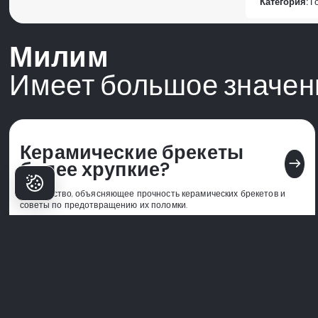
Категория:
Г
Милим
Имеет большое значен
Керамические брекеты
east
более хрупкие?
Руководство, объясняющее прочность керамических брекетов и
советы по предотвращению их поломки.