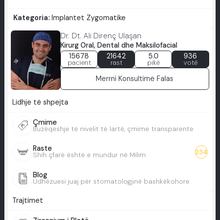
Kategoria:
Implantet Zygomatike
Dr. Dt. Ali Direnç Ulaşan
Kirurg Oral, Dental dhe Maksilofacial
15678
21642
5.0
936
pacient
rast
pikë
votë
Merrni Konsultimë Falas
Lidhje të shpejta
Çmime
Buzëqeshje të nivelit të lartë, çmime transparente
Raste
234
Shih çfarë është e mundur në Milim
Blog
Udhëzuesi juaj për stomatologjinë bashkëkohore
Trajtimet