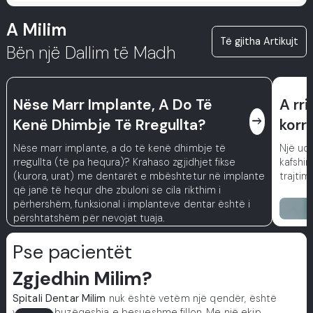
A Milim
Të gjitha Artikujt
Bën një Dallim të Madh
Nëse Marr Implante, A Do Të
A rri
east
Kenë Dhimbje Të Rregullta?
korri
Nëse marr implante, a do të kenë dhimbje të
Një ud
rregullta (të pa hequra)? Krahaso zgjidhjet fikse
kafshim
(kurora, urat) me dentarët e mbështetur në implante
trajtim
që janë të hequr dhe zbuloni se cila rikthim i
përhershëm, funksional i implanteve dentar është i
përshtatshëm për nevojat tuaja.
Pse pacientët
Zgjedhin Milim?
Spitali Dentar Milim
nuk është vetëm një qendër, është
vendi ku buzëqeshja e besueshme fillon. Me një ekip