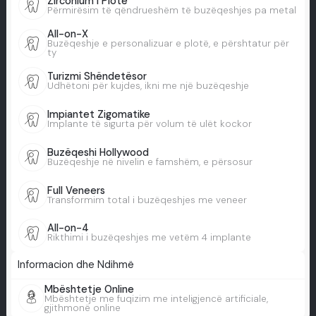
Zirconium i Plotë
Përmirësim të qëndrueshëm të buzëqeshjes pa metal
All-on-X
Buzëqeshje e personalizuar e plotë, e përshtatur për
ty
Turizmi Shëndetësor
Udhëtoni për kujdes, ikni me një buzëqeshje
Impiantet Zigomatike
Implante të sigurta për volum të ulët kockor
Buzëqeshi Hollywood
Buzëqeshje në nivelin e famshëm, e përsosur
Full Veneers
Transformim total i buzëqeshjes me veneer
All-on-4
Rikthimi i buzëqeshjes me vetëm 4 implante
Informacion dhe Ndihmë
Mbështetje Online
Mbështetje me fuqizim me inteligjencë artificiale,
gjithmonë online