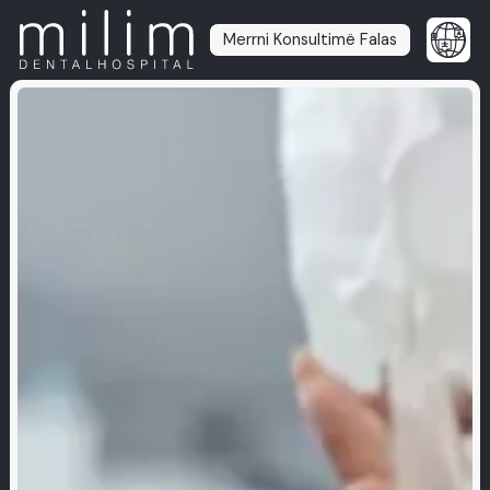
Merrni Konsultimë Falas