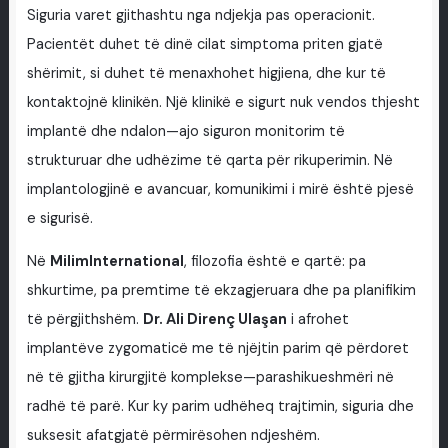
Siguria varet gjithashtu nga ndjekja pas operacionit.
Pacientët duhet të dinë cilat simptoma priten gjatë
shërimit, si duhet të menaxhohet higjiena, dhe kur të
kontaktojnë klinikën. Një klinikë e sigurt nuk vendos thjesht
implantë dhe ndalon—ajo siguron monitorim të
strukturuar dhe udhëzime të qarta për rikuperimin. Në
implantologjinë e avancuar, komunikimi i mirë është pjesë
e sigurisë.
Në
MilimInternational
, filozofia është e qartë: pa
shkurtime, pa premtime të ekzagjeruara dhe pa planifikim
të përgjithshëm.
Dr. Ali Direnç Ulaşan
i afrohet
implantëve zygomaticë me të njëjtin parim që përdoret
në të gjitha kirurgjitë komplekse—parashikueshmëri në
radhë të parë. Kur ky parim udhëheq trajtimin, siguria dhe
suksesit afatgjatë përmirësohen ndjeshëm.