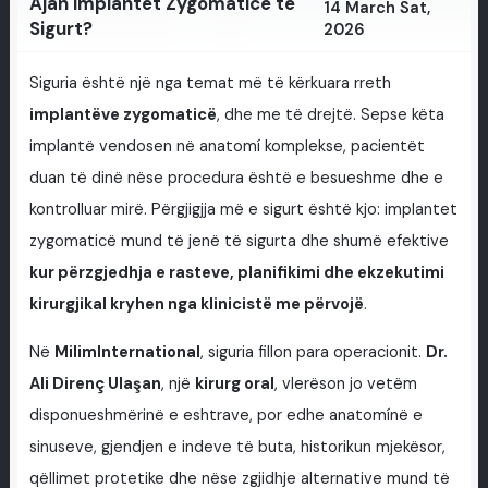
Ajan Implantet Zygomaticë të
14 March Sat,
Sigurt?
2026
Siguria është një nga temat më të kërkuara rreth
implantëve zygomaticë
, dhe me të drejtë. Sepse këta
implantë vendosen në anatomí komplekse, pacientët
duan të dinë nëse procedura është e besueshme dhe e
kontrolluar mirë. Përgjigjja më e sigurt është kjo: implantet
zygomaticë mund të jenë të sigurta dhe shumë efektive
kur përzgjedhja e rasteve, planifikimi dhe ekzekutimi
kirurgjikal kryhen nga klinicistë me përvojë
.
Në
MilimInternational
, siguria fillon para operacionit.
Dr.
Ali Direnç Ulaşan
, një
kirurg oral
, vlerëson jo vetëm
disponueshmërinë e eshtrave, por edhe anatomínë e
sinuseve, gjendjen e indeve të buta, historikun mjekësor,
qëllimet protetike dhe nëse zgjidhje alternative mund të