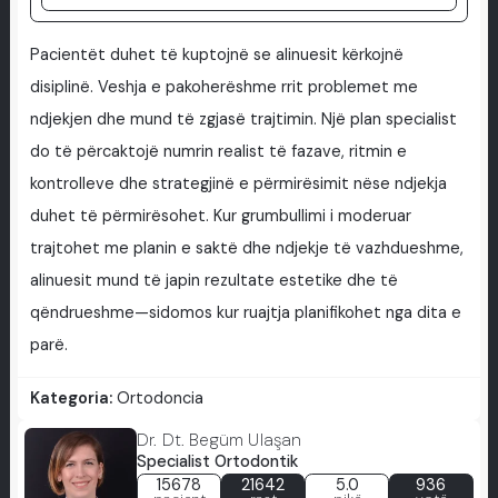
Pacientët duhet të kuptojnë se alinuesit kërkojnë
disiplinë. Veshja e pakoherëshme rrit problemet me
ndjekjen dhe mund të zgjasë trajtimin. Një plan specialist
do të përcaktojë numrin realist të fazave, ritmin e
kontrolleve dhe strategjinë e përmirësimit nëse ndjekja
duhet të përmirësohet. Kur grumbullimi i moderuar
trajtohet me planin e saktë dhe ndjekje të vazhdueshme,
alinuesit mund të japin rezultate estetike dhe të
qëndrueshme—sidomos kur ruajtja planifikohet nga dita e
parë.
Kategoria:
Ortodoncia
Dr. Dt. Begüm Ulaşan
Specialist Ortodontik
15678
21642
5.0
936