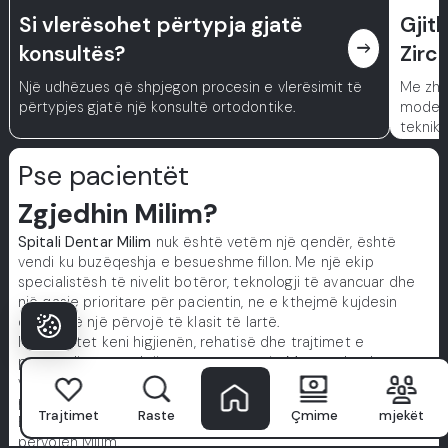
Si vlerësohet përtypja gjatë
Gjit
east
konsultës?
Zirc
Një udhëzues që shpjegon procesin e vlerësimit të
Me zhv
përtypjes gjatë një konsultë ortodontike.
modern
teknika
një al
metal,
Pse pacientët
Zgjedhin Milim?
Spitali Dentar Milim
nuk është vetëm një qendër, është
vendi ku buzëqeshja e besueshme fillon. Me një ekip
specialistësh të nivelit botëror, teknologji të avancuar dhe
një qasje prioritare për pacientin, ne e kthejmë kujdesin
dental në një përvojë të klasit të lartë.
Ne prioritet keni higjienën, rehatisë dhe trajtimet e
personalizuara të krijuara vetëm për ju. Mos u mbështet
vetëm në fjalët tona, eksploroni histori të vërteta nga
pacientë të vërtetë.
Trajtimet
Raste
Çmime
mjekët
Buzëqeshja juaj e përsosur fillon këtu. Bashkohuni me
përvojën Milim.