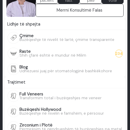
pacient
rast
pikë
votë
Merrni Konsultimë Falas
Lidhje të shpejta
Çmime
Buzëqeshje të nivelit të lartë, çmime transparente
Raste
234
Shih çfarë është e mundur në Milim
Blog
Udhëzuesi juaj për stomatologjinë bashkëkohore
Trajtimet
Full Veneers
Transformim total i buzëqeshjes me veneer
Buzëqeshi Hollywood
Buzëqeshje në nivelin e famshëm, e përsosur
Zirconium i Plotë
Përmirësim të qëndrueshëm të buzëqeshjes pa metal