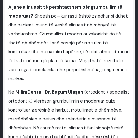
A janë alinuesit të përshtatshëm për grumbullim të
moderuar?
Shpesh po—kur rasti është zgjedhur si duhet
dhe pacienti mund të veshë alinuesit në mënyrë të
vazhdueshme. Grumbullimi i moderuar zakonisht do të
thotë që dhëmbët kanë nevojë për rrotullim të
kontrolluar dhe menaxhim hapësire, të cilat alinuesit mund
t’i trajtojnë me një plan të fazuar. Megjithatë, rezultatet
varen nga biomekanika dhe përputhshmëria, jo nga emri i
markës.
Në
MilimDental
,
Dr. Begüm Ulaşan
(ortodont / specialist
ortodontik) vlerëson grumbullimin e moderuar duke
kontrolluar gjerësinë e harkut, rrotullimet e dhëmbëve,
marrëdhënien e betes dhe shëndetin e mishrave të
dhëmbëve. Në shumë raste, alinuesit funksionojnë mirë
kur mbështeten nga bashkëngjitës dhe, nëse është e