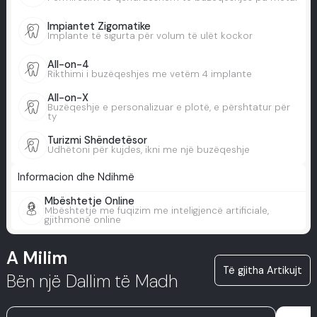
Impiantet Zigomatike
Implante të sigurta për volum të ulët kockor
All-on-4
Rikthimi i buzëqeshjes me vetëm 4 implante
All-on-X
Buzëqeshje e personalizuar e plotë, e përshtatur për
ty
Turizmi Shëndetësor
Udhëtoni për kujdes, ikni me një buzëqeshje
Informacion dhe Ndihmë
Mbështetje Online
Mbështetje me fuqizim me inteligjencë artificiale,
gjithmonë online
A Milim
Të gjitha Artikujt
Bën një Dallim të Madh