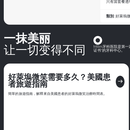
只有當套餐透
類別:
好萊塢
一抹美丽
让一切变得不同
Milim牙科医院是
证书”的牙科中心。
好萊塢微笑需要多久？美國患
east
者旅遊指南
簡單的旅遊指南，解釋來自美國患者的好萊塢微笑治療時間表。