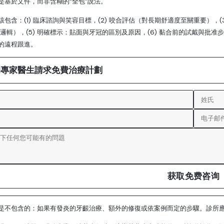
是基於文件，而非含糊的“全包”說法。
包含：(1) 臨床諮詢與笑容目標，(2) 咬合評估（對長期舒適度至關重要），(3) 數
/ 模擬邏輯），(5) 明確標示：貼面與牙冠的區別及原因，(6) 黏合前的試戴與批准步驟
的遠程跟進。
的專家醫生請求免費治療計劃
获取免费咨询
是不包含的：如果有發炎的牙齦治療、額外的修復或依案例而定的步驟。診所