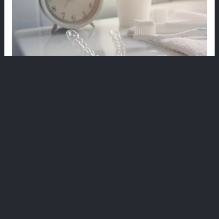
play_arrow
play_a
家
端
—
Dr. Dt. İsmail Özkısaoğlu
Dr. Dt. Ali Direnç
language
牙醫
口腔、牙科及頜面
免費諮詢
免