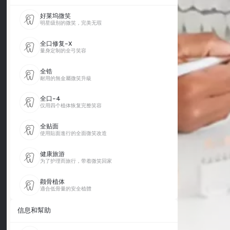
好莱坞微笑
明星级别的微笑，完美无瑕
全口修复-X
量身定制的全弓笑容
全锆
耐用的無金屬微笑升級
全口-4
仅用四个植体恢复完整笑容
全贴面
使用貼面進行的全面微笑改造
健康旅游
为了护理而旅行，带着微笑回家
颧骨植体
適合低骨量的安全植體
信息和幫助