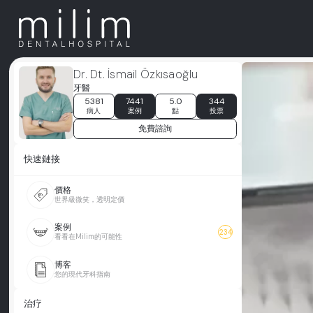
Dr. Dt. İsmail Özkısaoğlu
牙醫
5381
7441
5.0
344
病人
案例
點
投票
免費諮詢
快速鏈接
價格
世界級微笑，透明定價
案例
234
看看在Milim的可能性
博客
您的現代牙科指南
治疗