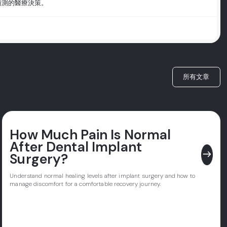
預測的醫療決策。
所有文章
How Much Pain Is Normal
After Dental Implant
east
Surgery?
Understand normal healing levels after implant surgery and how to
manage discomfort for a comfortable recovery journey.