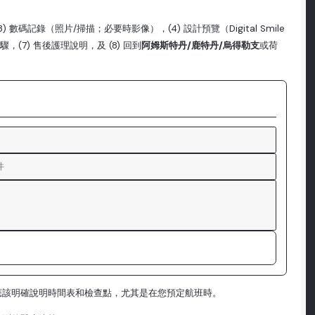
碼記錄（照片/掃描；必要時影像），(4) 設計預覽（Digital Smile
，(7) 售後護理說明，及 (8) 回到
阿姆斯特丹/鹿特丹/烏得勒支
或荷
應該明確說明時間表和檢查點，尤其是在您預定航班時。