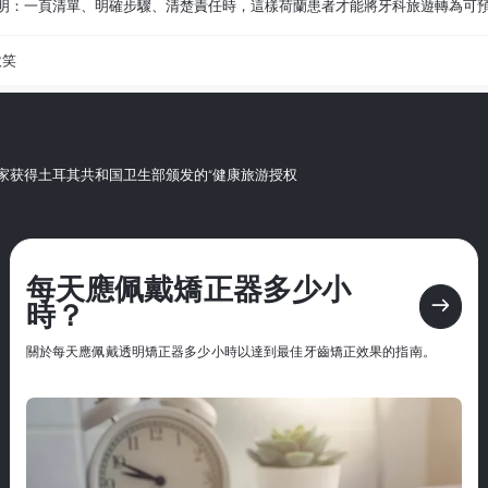
明：一頁清單、明確步驟、清楚責任時，這樣荷蘭患者才能將牙科旅遊轉為可
微笑
第一家获得土耳其共和国卫生部颁发的“健康旅游授权
每天應佩戴矯正器多少小
east
時？
關於每天應佩戴透明矯正器多少小時以達到最佳牙齒矯正效果的指南。