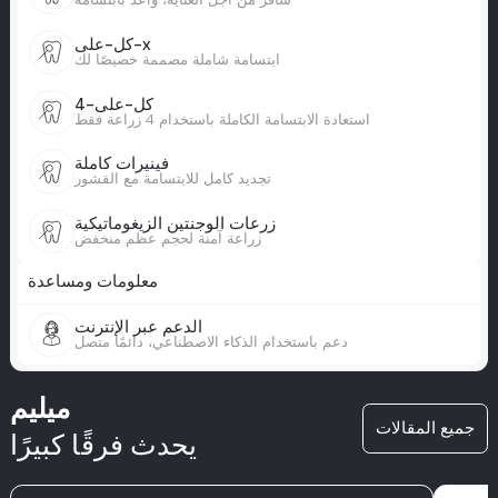
كل-على-x
ابتسامة شاملة مصممة خصيصًا لك
كل-على-4
استعادة الابتسامة الكاملة باستخدام 4 زراعة فقط
فينيرات كاملة
تجديد كامل للابتسامة مع القشور
زرعات الوجنتين الزيغوماتيكية
زراعة آمنة لحجم عظم منخفض
معلومات ومساعدة
الدعم عبر الإنترنت
دعم باستخدام الذكاء الاصطناعي، دائمًا متصل
ميليم
جميع المقالات
يحدث فرقًا كبيرًا