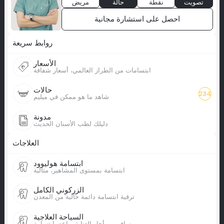
تصويت
نقطة
حالة
مريض
احصل على استشارة مجانية
روابط سريعة
الأسعار
ابتسامات من الطراز العالمي، أسعار شفافة
حالات
234
شاهد ما هو ممكن في ميليم
مدونة
دليلك لطب الأسنان الحديث
العلاجات
ابتسامة هوليوود
ابتسامة بمستوى المشاهير، مثالية
الزركوني الكامل
ترقية ابتسامة دائمة خالية من المعدن
السياحة العلاجية
سافر من أجل العناية، واعد بابتسامة