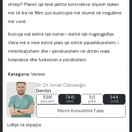
shtëpi? Planet që lënë jashtë kontrolleve shpesh duken
më të lira në fillim, por kushtojnë më shumë në rregullime
më vonë.
Kostoja nuk është një numër—është një rrugëzgjidhje.
Vlera më e mirë është plani që është parashikueshëm, i
mirëmbajtshëm dhe i qëndrueshëm në dritën reale
holandeze dhe funksionin e përditshëm.
Kategoria:
Veneer
Dr. Dt. İsmail Özkısaoğlu
Dentist
5381
7441
5.0
344
pacient
rast
pikë
votë
Merrni Konsultimë Falas
Lidhje të shpejta