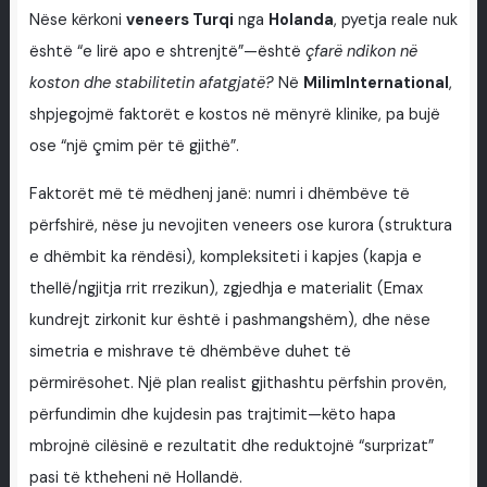
Nëse kërkoni
veneers Turqi
nga
Holanda
, pyetja reale nuk
është “e lirë apo e shtrenjtë”—është
çfarë ndikon në
koston dhe stabilitetin afatgjatë?
Në
MilimInternational
,
shpjegojmë faktorët e kostos në mënyrë klinike, pa bujë
ose “një çmim për të gjithë”.
Faktorët më të mëdhenj janë: numri i dhëmbëve të
përfshirë, nëse ju nevojiten veneers ose kurora (struktura
e dhëmbit ka rëndësi), kompleksiteti i kapjes (kapja e
thellë/ngjitja rrit rrezikun), zgjedhja e materialit (Emax
kundrejt zirkonit kur është i pashmangshëm), dhe nëse
simetria e mishrave të dhëmbëve duhet të
përmirësohet. Një plan realist gjithashtu përfshin provën,
përfundimin dhe kujdesin pas trajtimit—këto hapa
mbrojnë cilësinë e rezultatit dhe reduktojnë “surprizat”
pasi të ktheheni në Hollandë.