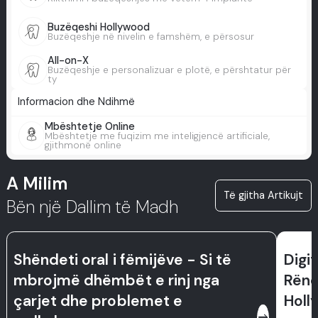
Buzëqeshi Hollywood
Buzëqeshje në nivelin e famshëm, e përsosur
All-on-X
Buzëqeshje e personalizuar e plotë, e përshtatur për
ty
Informacion dhe Ndihmë
Mbështetje Online
Mbështetje me fuqizim me inteligjencë artificiale,
gjithmonë online
A Milim
Të gjitha Artikujt
Bën një Dallim të Madh
Shëndeti oral i fëmijëve - Si të
Digi
mbrojmë dhëmbët e rinj nga
Rënd
çarjet dhe problemet e
Holl
east