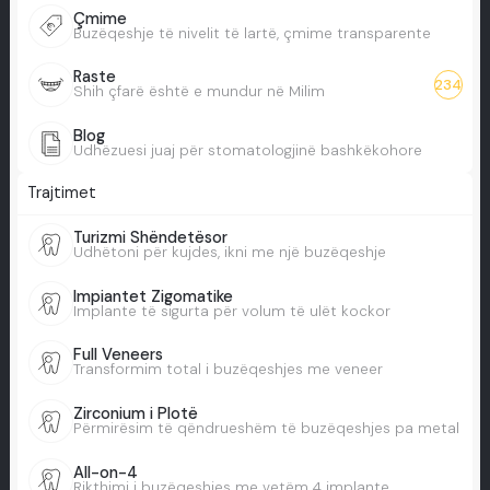
Çmime
Buzëqeshje të nivelit të lartë, çmime transparente
Raste
234
Shih çfarë është e mundur në Milim
Blog
Udhëzuesi juaj për stomatologjinë bashkëkohore
Trajtimet
Turizmi Shëndetësor
Udhëtoni për kujdes, ikni me një buzëqeshje
Impiantet Zigomatike
Implante të sigurta për volum të ulët kockor
Full Veneers
Transformim total i buzëqeshjes me veneer
Zirconium i Plotë
Përmirësim të qëndrueshëm të buzëqeshjes pa metal
All-on-4
Rikthimi i buzëqeshjes me vetëm 4 implante