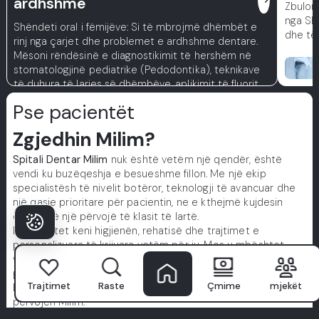
ardhshme
Zbuloni
nga SH
Shëndeti oral i fëmijëve: Si të mbrojmë dhëmbët e
dhe të 
rinj nga çarjet dhe problemet e ardhshme dentare.
Mësoni rëndësinë e diagnostikimit të hershëm në
stomatologjinë pediatrike (Pedodontika), teknikave
të duhura të larjes së dhëmbëve, aplikimit të fluorit
dhe mbushjeve të çarjeve.
Pse pacientët
Zgjedhin Milim?
Spitali Dentar Milim
nuk është vetëm një qendër, është
vendi ku buzëqeshja e besueshme fillon. Me një ekip
specialistësh të nivelit botëror, teknologji të avancuar dhe
një qasje prioritare për pacientin, ne e kthejmë kujdesin
dental në një përvojë të klasit të lartë.
Ne prioritet keni higjienën, rehatisë dhe trajtimet e
personalizuara të krijuara vetëm për ju. Mos u mbështet
vetëm në fjalët tona, eksploroni histori të vërteta nga
pacientë të vërtetë.
Trajtimet
Raste
Çmime
mjekët
Buzëqeshja juaj e përsosur fillon këtu. Bashkohuni me
përvojën Milim.