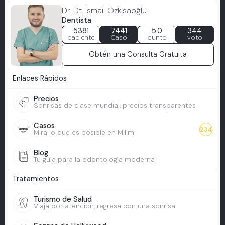
Dr. Dt. İsmail Özkısaoğlu
Dentista
5381
7441
5.0
344
paciente
Caso
punto
voto
Obtén una Consulta Gratuita
Enlaces Rápidos
Precios
Sonrisas de clase mundial, precios transparentes
Casos
234
Mira lo que es posible en Milim
Blog
Tu guía para la odontología moderna
Tratamientos
Turismo de Salud
Viaja por atención, regresa con una sonrisa