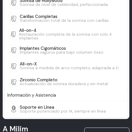
Sonrisa de Hollywood
Sonrisa de nivel de celebridad, perfeccionada
Carillas Completas
Transformación total de la sonrisa con carillas
All-on-4
Restauración completa de la sonrisa con solo 4
implantes
Implantes Cigomáticos
Implantes seguros para bajo volumen óseo
All-on-X
Sonrisa a medida de arco completo, adaptada a ti
Zirconio Completo
Actualización de sonrisa duradera y sin metal
Información y Asistencia
Soporte en Línea
Soporte potenciado por IA, siempre en línea
A Milim