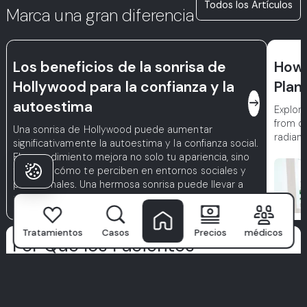
Todos los Artículos
Marca una gran diferencia
Los beneficios de la sonrisa de
How 
Hollywood para la confianza y la
Plan
east
autoestima
Explore
from dig
Una sonrisa de Hollywood puede aumentar
radiant
significativamente la autoestima y la confianza social.
El procedimiento mejora no solo tu apariencia, sino
también cómo te perciben en entornos sociales y
profesionales. Una hermosa sonrisa puede llevar a
una mejor autoestima, mejores relaciones y una
perspectiva de vida más positiva.
Tratamientos
Casos
Precios
médicos
Por Qué los Pacientes
Eligen Milim?
El Hospital Dental Milim
no es solo una clínica: es donde
comienzan las sonrisas seguras. Con un equipo de