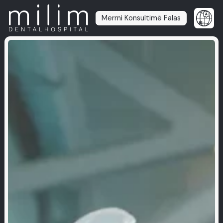
Merrni Konsultimë Falas