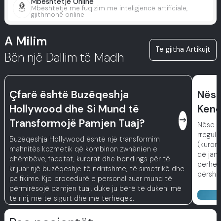
Mbështetje Online
Mbështetje me fuqizim me inteligjencë artificiale,
gjithmonë online
A Milim
Të gjitha Artikujt
Bën një Dallim të Madh
Çfarë është Buzëqeshja
Nëse
Hollywood dhe Si Mund të
Kenë
east
Transformojë Pamjen Tuaj?
Nëse m
rregull
Buzëqeshja Hollywood është një transformim
(kuror
mahnitës kozmetik që kombinon zwhënien e
që janë
dhëmbëve, facetat, kurorat dhe bondings për të
përhers
krijuar një buzëqeshje të ndritshme, të simetrikë dhe
përsht
pa fikime. Kjo procedurë e personalizuar mund të
përmirësojë pamjen tuaj, duke ju bërë të dukeni më
të rinj, më të sigurt dhe më tërheqës.