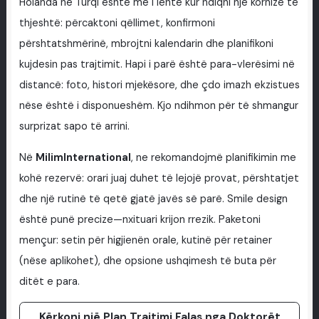
Holanda në Turqi është më i lehtë kur ndiqni një kornizë të
thjeshtë: përcaktoni qëllimet, konfirmoni
përshtatshmërinë, mbrojtni kalendarin dhe planifikoni
kujdesin pas trajtimit. Hapi i parë është para-vlerësimi në
distancë: foto, histori mjekësore, dhe çdo imazh ekzistues
nëse është i disponueshëm. Kjo ndihmon për të shmangur
surprizat sapo të arrini.
Në
MilimInternational
, ne rekomandojmë planifikimin me
kohë rezervë: orari juaj duhet të lejojë provat, përshtatjet
dhe një rutinë të qetë gjatë javës së parë. Smile design
është punë precize—nxituari krijon rrezik. Paketoni
mençur: setin për higjienën orale, kutinë për retainer
(nëse aplikohet), dhe opsione ushqimesh të buta për
ditët e para.
Kërkoni një Plan Trajtimi Falas nga Doktorët