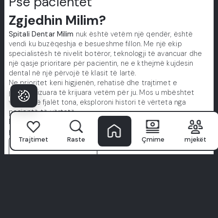
Pse pacientët
Zgjedhin Milim?
Spitali Dentar Milim
nuk është vetëm një qendër, është
vendi ku buzëqeshja e besueshme fillon. Me një ekip
specialistësh të nivelit botëror, teknologji të avancuar dhe
një qasje prioritare për pacientin, ne e kthejmë kujdesin
dental në një përvojë të klasit të lartë.
Ne prioritet keni higjienën, rehatisë dhe trajtimet e
personalizuara të krijuara vetëm për ju. Mos u mbështet
vetëm në fjalët tona, eksploroni histori të vërteta nga
pacientë të vërtetë.
Buzëqeshja juaj e përsosur fillon këtu. Bashkohuni me
përvojën Milim.
Trajtimet
Raste
Çmime
mjekët
Shiko të gjitha përvojat