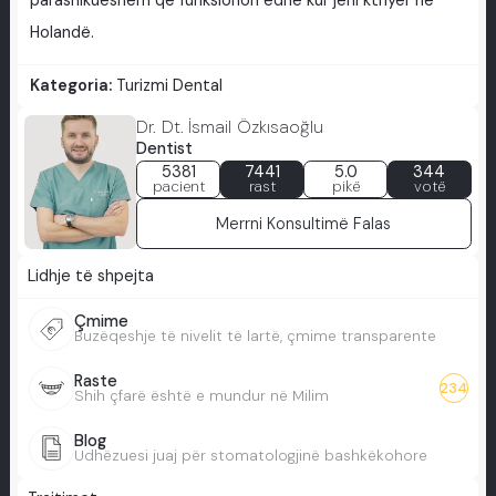
parashikueshëm që funksionon edhe kur jeni kthyer në
Holandë.
Kategoria:
Turizmi Dental
Dr. Dt. İsmail Özkısaoğlu
Dentist
5381
7441
5.0
344
pacient
rast
pikë
votë
Merrni Konsultimë Falas
Lidhje të shpejta
Çmime
Buzëqeshje të nivelit të lartë, çmime transparente
Raste
234
Shih çfarë është e mundur në Milim
Blog
Udhëzuesi juaj për stomatologjinë bashkëkohore