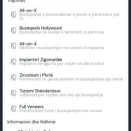
Trajtimet
All-on-X
Buzëqeshje e personalizuar e plotë, e përshtatur për
ty
Buzëqeshi Hollywood
Buzëqeshje në nivelin e famshëm, e përsosur
All-on-4
Rikthimi i buzëqeshjes me vetëm 4 implante
Impiantet Zigomatike
Implante të sigurta për volum të ulët kockor
Zirconium i Plotë
Përmirësim të qëndrueshëm të buzëqeshjes pa metal
Turizmi Shëndetësor
Udhëtoni për kujdes, ikni me një buzëqeshje
Full Veneers
Transformim total i buzëqeshjes me veneer
Informacion dhe Ndihmë