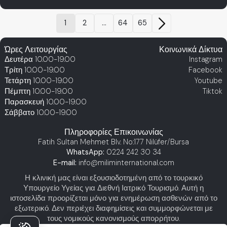
1
2
...
64
65
Ώρες Λειτουργίας
Κοινωνικά Δίκτυα
Δευτέρα
10.00-19.00
Instagram
Τρίτη
10.00-19.00
Facebook
Τετάρτη
10.00-19.00
Youtube
Πέμπτη
10.00-19.00
Tiktok
Παρασκευή
10.00-19.00
Σάββατο
10.00-19.00
Πληροφορίες Επικοινωνίας
Fatih Sultan Mehmet Blv. No:177 Nilüfer/Bursa
WhatsApp:
0224 242 30 34
E-mail:
info@miliminternational.com
Η κλινική μας είναι εξουσιοδοτημένη από το τουρκικό
Υπουργείο Υγείας για Διεθνή Ιατρικό Τουρισμό. Αυτή η
ιστοσελίδα προορίζεται μόνο για ενημέρωση ασθενών από το
εξωτερικό. Δεν περιέχει διαφημίσεις και συμμορφώνεται με
τους νομικούς κανονισμούς απορρήτου.